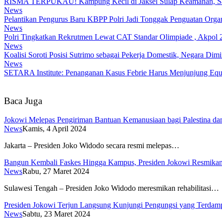
RISMA TERPUKAU! Kampung Kecil di Jaksel Sulap Keamanan, Samp
News
Pelantikan Pengurus Baru KBPP Polri Jadi Tonggak Penguatan Organ
News
Polri Tingkatkan Rekrutmen Lewat CAT Standar Olimpiade , Akpol 2
News
Koalisi Soroti Posisi Sutrimo sebagai Pekerja Domestik, Negara Di
News
SETARA Institute: Penanganan Kasus Febrie Harus Menjunjung Equa
Baca Juga
Jokowi Melepas Pengiriman Bantuan Kemanusiaan bagi Palestina da
News
Kamis, 4 April 2024
Jakarta – Presiden Joko Widodo secara resmi melepas…
Bangun Kembali Faskes Hingga Kampus, Presiden Jokowi Resmikan R
News
Rabu, 27 Maret 2024
Sulawesi Tengah – Presiden Joko Widodo meresmikan rehabilitasi…
Presiden Jokowi Terjun Langsung Kunjungi Pengungsi yang Terdam
News
Sabtu, 23 Maret 2024