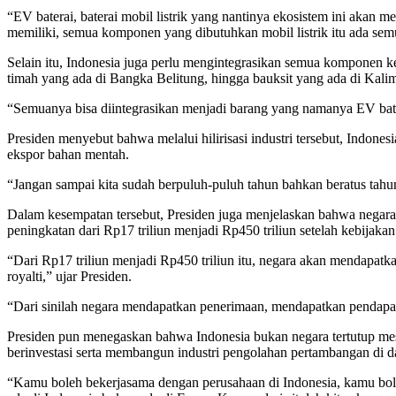
“EV baterai, baterai mobil listrik yang nantinya ekosistem ini akan me
memiliki, semua komponen yang dibutuhkan mobil listrik itu ada sem
Selain itu, Indonesia juga perlu mengintegrasikan semua komponen ke
timah yang ada di Bangka Belitung, hingga bauksit yang ada di Kali
“Semuanya bisa diintegrasikan menjadi barang yang namanya EV bater
Presiden menyebut bahwa melalui hilirisasi industri tersebut, Indon
ekspor bahan mentah.
“Jangan sampai kita sudah berpuluh-puluh tahun bahkan beratus tahun
Dalam kesempatan tersebut, Presiden juga menjelaskan bahwa negara 
peningkatan dari Rp17 triliun menjadi Rp450 triliun setelah kebijaka
“Dari Rp17 triliun menjadi Rp450 triliun itu, negara akan mendapatkan
royalti,” ujar Presiden.
“Dari sinilah negara mendapatkan penerimaan, mendapatkan pendapatan, 
Presiden pun menegaskan bahwa Indonesia bukan negara tertutup mes
berinvestasi serta membangun industri pengolahan pertambangan di d
“Kamu boleh bekerjasama dengan perusahaan di Indonesia, kamu bole