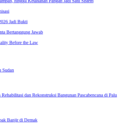
ah, hingga Ketahanan Pangan Jadi Satu Sistem
isasi
026 Jadi Bukti
minta Bertanggung Jawab
lity Before the Law
n Sudan
ehabilitasi dan Rekonstruksi Bangunan Pascabencana di Palu
pak Banjir di Demak