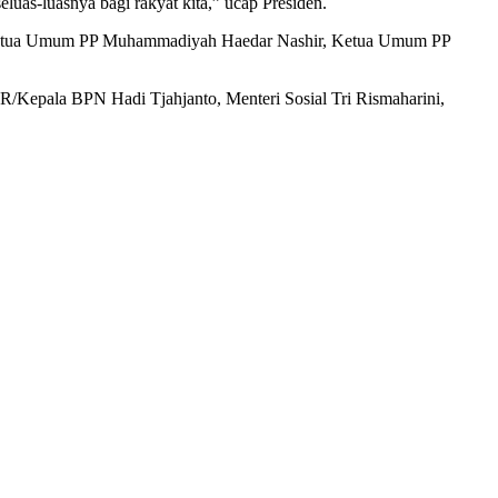
luas-luasnya bagi rakyat kita,” ucap Presiden.
g, Ketua Umum PP Muhammadiyah Haedar Nashir, Ketua Umum PP
R/Kepala BPN Hadi Tjahjanto, Menteri Sosial Tri Rismaharini,