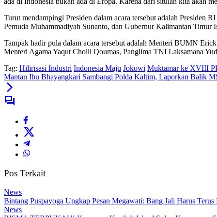
ada di Indonesia bukan ada di Eropa. Karena dari situlah kita akan m
Turut mendampingi Presiden dalam acara tersebut adalah Preside
Pemuda Muhammadiyah Sunanto, dan Gubernur Kalimantan Timur Is
Tampak hadir pula dalam acara tersebut adalah Menteri BUMN Erick 
Menteri Agama Yaqut Cholil Qoumas, Panglima TNI Laksamana Yudo 
Tag:
Hilirisasi Industri
Indonesia Maju
Jokowi
Muktamar ke XVIII 
Mantan Ibu Bhayangkari Sambangi Polda Kaltim, Laporkan Balik M
Pos Terkait
News
Bintang Puspayoga Ungkap Pesan Megawati: Bang Jali Harus Terus
News