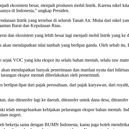
njadi ekosistem besar, menjadi produsen mobil listrik. Karena nikel kita
uanya di Indonesia,” ungkap Presiden.
ndaraan listrik yang tersebar di seluruh Tanah Air. Mulai dari nikel 
mantan Barat dan Kepulauan Riau.
ai dan ekosistem yang lebih besar lagi menjadi mobil listrik yang ke
esia akan mendapatkan nilai tambah yang berlipat ganda. Oleh sebab it
 sejak VOC yang kita ekspor itu selalu bahan mentah, selalu raw materi
akan mendapatkan banyak penerimaan dan manfaat nyata dari hilirisasi
n larangan ekspor mentah diberlakukan oleh pemerintah.
 berlipat-lipat dari pajak perusahaan, dari pajak karyawan, dari royalt
dan ditransfer lagi ke daerah, ditransfer untuk dana desa, ditransfer u
ki telah mengeluarkan kebijakan pelarangan ekspor bahan mentah. Ind
alam negeri.
h bekerja sama dengan BUMN Indonesia, kamu juga boleh mendirikan se