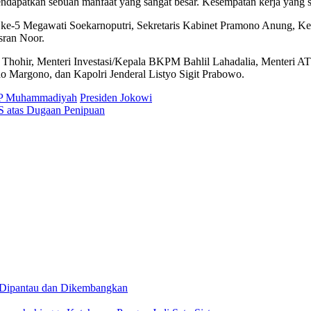
endapatkan sebuah manfaat yang sangat besar. Kesempatan kerja yang se
n RI ke-5 Megawati Soekarnoputri, Sekretaris Kabinet Pramono Anun
ran Noor.
Thohir, Menteri Investasi/Kepala BKPM Bahlil Lahadalia, Menteri AT
Margono, dan Kapolri Jenderal Listyo Sigit Prabowo.
PP Muhammadiyah
Presiden Jokowi
S atas Dugaan Penipuan
 Dipantau dan Dikembangkan