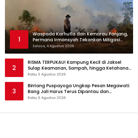
Waspada Karhutla dan Kemarau Panjang,
1
Permana Irmansyah Tekankan Mitigasi
Berbasis Komunitas
Selasa, 4 Agustus 2026
RISMA TERPUKAU! Kampung Kecil di Jaksel
2
Sulap Keamanan, Sampah, hingga Ketahanan
Pangan Jadi Satu Sistem
Rabu, 5 Agustus 2026
Bintang Puspayoga Ungkap Pesan Megawati:
3
Bang Jali Harus Terus Dipantau dan
Dikembangkan
Rabu, 5 Agustus 2026