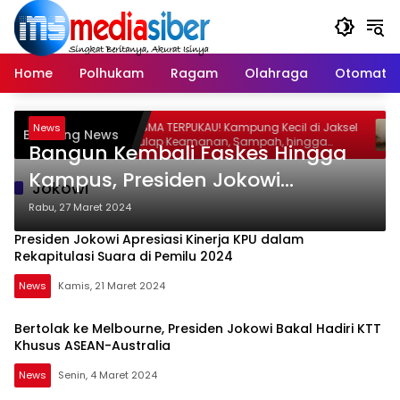
Langsung
ke
konten
Home
Polhukam
Ragam
Olahraga
Otomatif
an
RISMA TERPUKAU! Kampung Kecil di Jaksel
W
News
Breaking News
s
Sulap Keamanan, Sampah, hingga
P
Bangun Kembali Faskes Hingga
Ketahanan Pangan Jadi Satu Sistem
M
Kampus, Presiden Jokowi
Jokowi
Resmikan Rehabilitasi dan
Rabu, 27 Maret 2024
Rekonstruksi Bangunan
Presiden Jokowi Apresiasi Kinerja KPU dalam
Pascabencana di Palu
Rekapitulasi Suara di Pemilu 2024
News
Kamis, 21 Maret 2024
Bertolak ke Melbourne, Presiden Jokowi Bakal Hadiri KTT
Khusus ASEAN-Australia
News
Senin, 4 Maret 2024