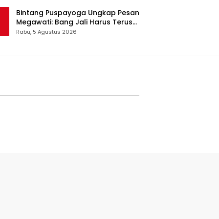
Pangan Jadi Satu Sistem
Bintang Puspayoga Ungkap Pesan
Megawati: Bang Jali Harus Terus
Dipantau dan Dikembangkan
Rabu, 5 Agustus 2026