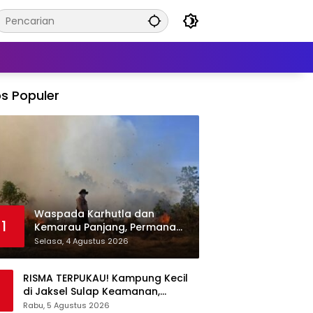
s Populer
Waspada Karhutla dan
1
Kemarau Panjang, Permana
Irmansyah Tekankan Mitigasi
Selasa, 4 Agustus 2026
Berbasis Komunitas
RISMA TERPUKAU! Kampung Kecil
di Jaksel Sulap Keamanan,
Sampah, hingga Ketahanan
Rabu, 5 Agustus 2026