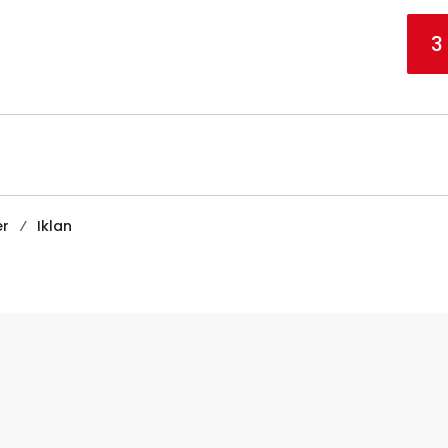
3
er
Iklan