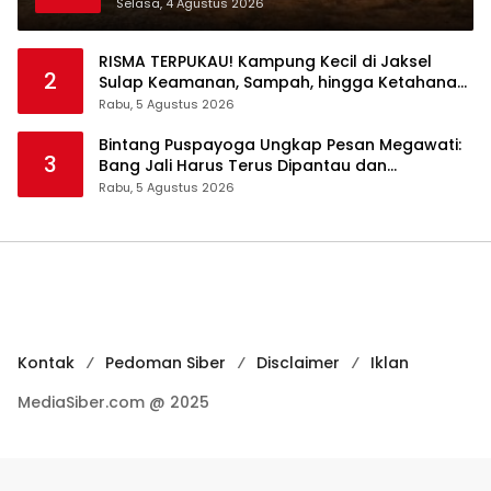
Berbasis Komunitas
Selasa, 4 Agustus 2026
RISMA TERPUKAU! Kampung Kecil di Jaksel
2
Sulap Keamanan, Sampah, hingga Ketahanan
Pangan Jadi Satu Sistem
Rabu, 5 Agustus 2026
Bintang Puspayoga Ungkap Pesan Megawati:
3
Bang Jali Harus Terus Dipantau dan
Dikembangkan
Rabu, 5 Agustus 2026
Kontak
Pedoman Siber
Disclaimer
Iklan
MediaSiber.com @ 2025