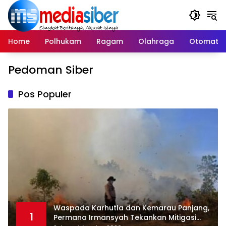
Langsung
ke
konten
Home
Polhukam
Ragam
Olahraga
Otomatif
Pedoman Siber
Pos Populer
Waspada Karhutla dan Kemarau Panjang,
1
Permana Irmansyah Tekankan Mitigasi