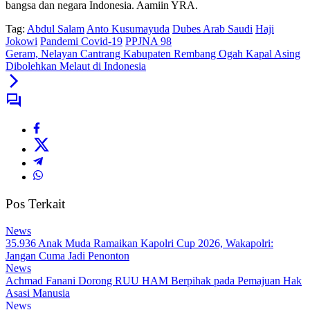
bangsa dan negara Indonesia. Aamiin YRA.
Tag:
Abdul Salam
Anto Kusumayuda
Dubes Arab Saudi
Haji
Jokowi
Pandemi Covid-19
PPJNA 98
Geram, Nelayan Cantrang Kabupaten Rembang Ogah Kapal Asing
Dibolehkan Melaut di Indonesia
Pos Terkait
News
35.936 Anak Muda Ramaikan Kapolri Cup 2026, Wakapolri:
Jangan Cuma Jadi Penonton
News
Achmad Fanani Dorong RUU HAM Berpihak pada Pemajuan Hak
Asasi Manusia
News