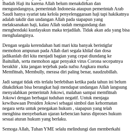
Ibadah Haji itu karena Allah belum menakdirkan dan
mengundangnya, pemerintah Indonesia ataupun pemerintah Arab
Saudi hanya syariat tata kelola penyelenggaraan haji tapi hakikatnya
adalah takdir dan undangan Allah pada siapapun yang
melaksanakan haji, kalau Allah sudah mengundang dan
menghendaki kunfayakun maka terjadilah. Tidak akan ada yang bisa
menghalanginya.
Dengan segala kerendahan hati mari kita banyak beristigfar
memohon ampunan pada Allah dari segala khilaf dan dosa
jadikanlah diri kita menjadi bagian yang cepat diundang ke
Baitullah, serta memohon agar penyakit virus Corona secepatnya
berakhir , kita jangan terjebak pada nafsu Angkara murka
Memfitnah, Membully, merasa diri paling benar, naudzubillah.
Jadi sangat tidak etis terlalu berlebihan ketika pada tahun ini belum
ditakdirkan bisa berangkat haji mendapat undangan Allah langsung
menyalahkan pemerintah Jokowi, malahan sampai memfitnah
Jokowi dengan berbagai tuduhan negatif. Untuk menjaga
kewibawaan Presiden Jokowi sebagai simbol dan kehormatan
negara serta untuk penegakan hukum , siapapun yang telah
menghina menyebarkan ujaran kebencian harus diproses hukum
sesuai aturan hukum yang berlaku.
Semoga Allah, Tuhan YME selalu melindungi dan memberkahi