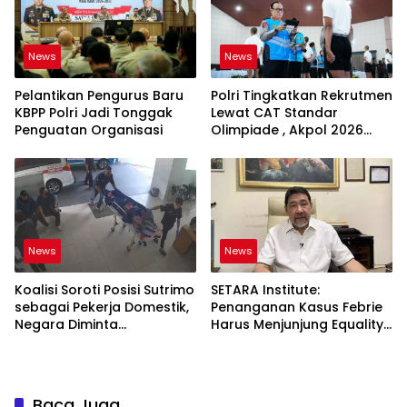
News
News
Pelantikan Pengurus Baru
Polri Tingkatkan Rekrutmen
KBPP Polri Jadi Tonggak
Lewat CAT Standar
Penguatan Organisasi
Olimpiade , Akpol 2026
Jadi Bukti
News
News
Koalisi Soroti Posisi Sutrimo
SETARA Institute:
sebagai Pekerja Domestik,
Penanganan Kasus Febrie
Negara Diminta
Harus Menjunjung Equality
Bertanggung Jawab
Before the Law
Baca Juga