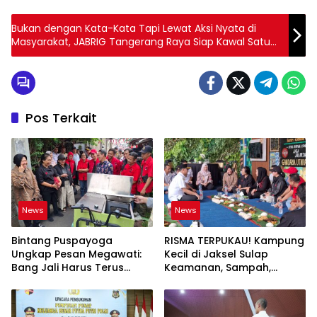
Bukan dengan Kata-Kata Tapi Lewat Aksi Nyata di
Masyarakat, JABRIG Tangerang Raya Siap Kawal Satu
Putaran!
Pos Terkait
News
News
Bintang Puspayoga
RISMA TERPUKAU! Kampung
Ungkap Pesan Megawati:
Kecil di Jaksel Sulap
Bang Jali Harus Terus
Keamanan, Sampah,
Dipantau dan
hingga Ketahanan Pangan
Dikembangkan
Jadi Satu Sistem