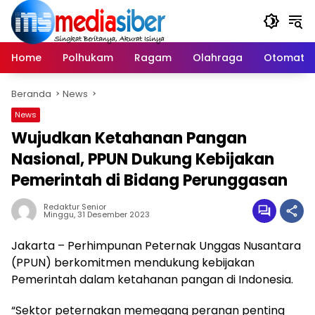
Langsung
ke
konten
Home
Polhukam
Ragam
Olahraga
Otomatif
Beranda
News
News
Wujudkan Ketahanan Pangan
Nasional, PPUN Dukung Kebijakan
Pemerintah di Bidang Perunggasan
Redaktur Senior
Minggu, 31 Desember 2023
Jakarta – Perhimpunan Peternak Unggas Nusantara
(PPUN) berkomitmen mendukung kebijakan
Pemerintah dalam ketahanan pangan di Indonesia.
“Sektor peternakan memegang peranan penting