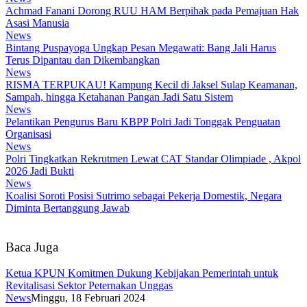
Achmad Fanani Dorong RUU HAM Berpihak pada Pemajuan Hak
Asasi Manusia
News
Bintang Puspayoga Ungkap Pesan Megawati: Bang Jali Harus
Terus Dipantau dan Dikembangkan
News
RISMA TERPUKAU! Kampung Kecil di Jaksel Sulap Keamanan,
Sampah, hingga Ketahanan Pangan Jadi Satu Sistem
News
Pelantikan Pengurus Baru KBPP Polri Jadi Tonggak Penguatan
Organisasi
News
Polri Tingkatkan Rekrutmen Lewat CAT Standar Olimpiade , Akpol
2026 Jadi Bukti
News
Koalisi Soroti Posisi Sutrimo sebagai Pekerja Domestik, Negara
Diminta Bertanggung Jawab
Baca Juga
Ketua KPUN Komitmen Dukung Kebijakan Pemerintah untuk
Revitalisasi Sektor Peternakan Unggas
News
Minggu, 18 Februari 2024