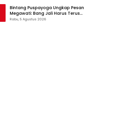
Pangan Jadi Satu Sistem
Bintang Puspayoga Ungkap Pesan
Megawati: Bang Jali Harus Terus
Dipantau dan Dikembangkan
Rabu, 5 Agustus 2026