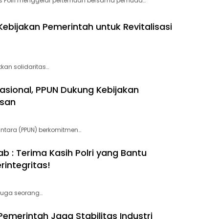
s Polri menggelar pertemuan bersama pemuda…
bijakan Pemerintah untuk Revitalisasi
an solidaritas…
sional, PPUN Dukung Kebijakan
asan
ntara (PPUN) berkomitmen…
b : Terima Kasih Polri yang Bantu
integritas!
juga seorang…
emerintah Jaga Stabilitas Industri