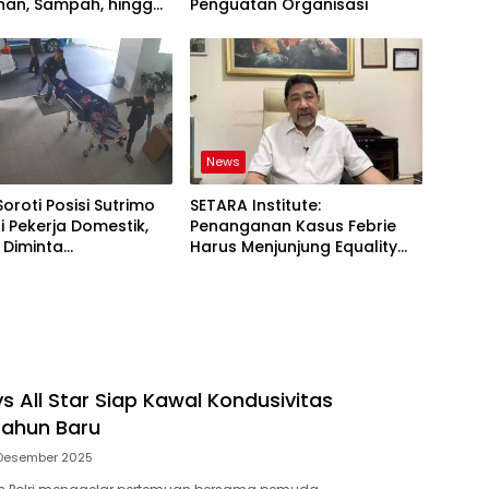
an, Sampah, hingga
Penguatan Organisasi
nan Pangan Jadi Satu
News
Soroti Posisi Sutrimo
SETARA Institute:
 Pekerja Domestik,
Penanganan Kasus Febrie
 Diminta
Harus Menjunjung Equality
ggung Jawab
Before the Law
s All Star Siap Kawal Kondusivitas
Tahun Baru
 Desember 2025