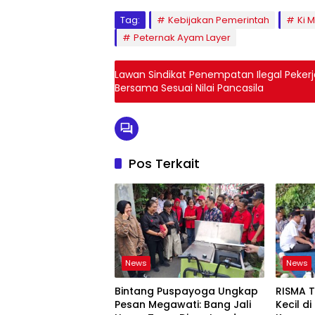
Tag:
Kebijakan Pemerintah
Ki 
Peternak Ayam Layer
Lawan Sindikat Penempatan Ilegal Peker
Bersama Sesuai Nilai Pancasila
Pos Terkait
News
News
Bintang Puspayoga Ungkap
RISMA 
Pesan Megawati: Bang Jali
Kecil d