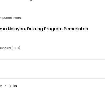
himpunan Insan…
sama Nelayan, Dukung Program Pemerintah
onesia (HNSI)…
er
Iklan