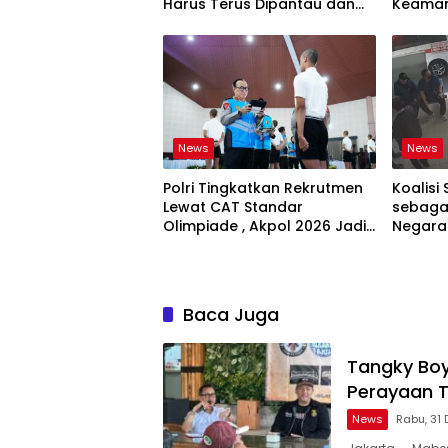
Harus Terus Dipantau dan
Keaman
Dikembangkan
Ketaha
Sistem
News
News
Polri Tingkatkan Rekrutmen
Koalisi 
Lewat CAT Standar
sebagai
Olimpiade , Akpol 2026 Jadi
Negara
Bukti
Bertan
Baca Juga
Tangky Boy
Perayaan 
News
Rabu, 31