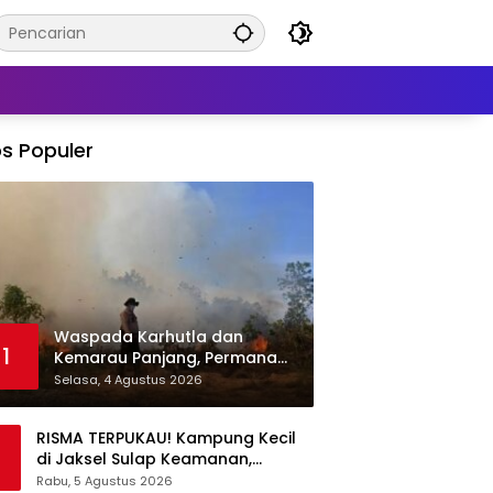
s Populer
Waspada Karhutla dan
1
Kemarau Panjang, Permana
Irmansyah Tekankan Mitigasi
Selasa, 4 Agustus 2026
Berbasis Komunitas
RISMA TERPUKAU! Kampung Kecil
di Jaksel Sulap Keamanan,
Sampah, hingga Ketahanan
Rabu, 5 Agustus 2026