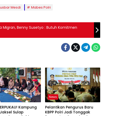
Musbar Mesdi
Mabes Polri
ja Migran, Benny Susetyo : Butuh Komitmen
News
TERPUKAU! Kampung
Pelantikan Pengurus Baru
i Jaksel Sulap
KBPP Polri Jadi Tonggak