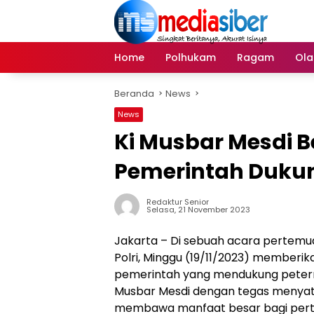
Langsung
ke
konten
Home
Polhukam
Ragam
Ola
Beranda
News
News
Ki Musbar Mesdi 
Pemerintah Dukun
Redaktur Senior
Selasa, 21 November 2023
Jakarta – Di sebuah acara pertem
Polri, Minggu (19/11/2023) member
pemerintah yang mendukung peterna
Musbar Mesdi dengan tegas menyata
membawa manfaat besar bagi pert