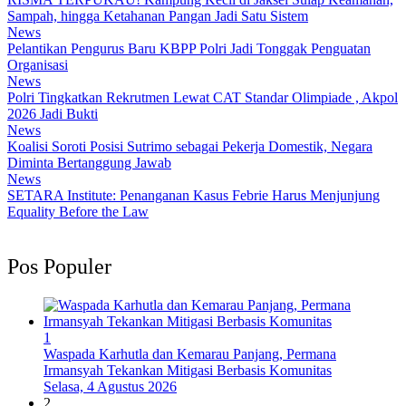
Sampah, hingga Ketahanan Pangan Jadi Satu Sistem
News
Pelantikan Pengurus Baru KBPP Polri Jadi Tonggak Penguatan
Organisasi
News
Polri Tingkatkan Rekrutmen Lewat CAT Standar Olimpiade , Akpol
2026 Jadi Bukti
News
Koalisi Soroti Posisi Sutrimo sebagai Pekerja Domestik, Negara
Diminta Bertanggung Jawab
News
SETARA Institute: Penanganan Kasus Febrie Harus Menjunjung
Equality Before the Law
Pos Populer
1
Waspada Karhutla dan Kemarau Panjang, Permana
Irmansyah Tekankan Mitigasi Berbasis Komunitas
Selasa, 4 Agustus 2026
2