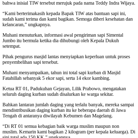
bahwa inisial TIW tersebut merujuk pada nama Teddy Indra Wijaya.
“Kami berterimakasih kepada Bapak TIW atas bantuan sapi ini,
sudah kami terima dan kami bagikan. Semoga diberi kesehatan dan
kelancaran,” ungkapnya.
Muhani menuturkan, informasi awal pengiriman sapi Simental
Jumbo itu bermula ketika dia dihubungi oleh Kepala Dukuh
setempat.
Pihak pengurus masjid lantas menyiapkan keperluan untuk proses
penyembelihan sapi tersebut.
Muhani menyampaikan, tahun ini total sapi kurban di Masjid
Fatahillah sebanyak 5 ekor sapi, serta 14 ekor kambing.
Ketua RT 01, Padukuhan Gejayan, Lilik Prabowo, mengatakan
seluruh daging kurban sudah disalurkan ke warga sekitar.
Bahkan lantaran jumlah daging yang terlalu banyak, mereka sampai
mendistribusikan daging kurban itu ke beberapa daerah di Jawa
Tengah di antaranya diwilayah Kebumen dan Magelang.
“Di RT 01 semua kebagian baik warga muslim maupun non
muslim. Kemarin kami bagikan 2 kilogram (per kepala keluarga). Di
sini total ada 150 KK,” ungkapnya.