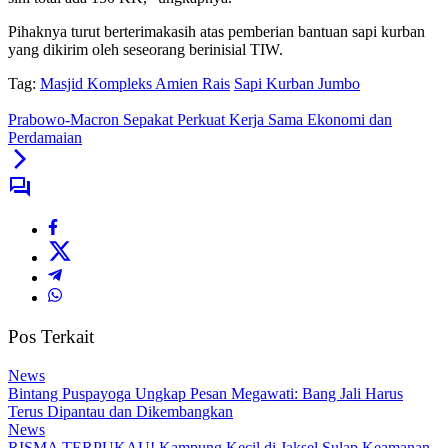
Pihaknya turut berterimakasih atas pemberian bantuan sapi kurban
yang dikirim oleh seseorang berinisial TIW.
Tag:
Masjid Kompleks Amien Rais
Sapi Kurban Jumbo
Prabowo-Macron Sepakat Perkuat Kerja Sama Ekonomi dan
Perdamaian
Pos Terkait
News
Bintang Puspayoga Ungkap Pesan Megawati: Bang Jali Harus
Terus Dipantau dan Dikembangkan
News
RISMA TERPUKAU! Kampung Kecil di Jaksel Sulap Keamanan,