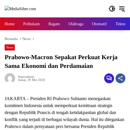
Langsung
ke
konten
Home
Polhukam
Ragam
Olahraga
Otomatif
Tekno
Beranda
News
News
Prabowo-Macron Sepakat Perkuat Kerja
Sama Ekonomi dan Perdamaian
Superadmin
Jumat, 29 Mei 2026
JAKARTA – Presiden RI Prabowo Subianto menegaskan
komitmen Indonesia untuk memperkuat kemitraan strategis
dengan Republik Prancis di tengah ketidakpastian global dan
konflik yang terjadi di berbagai wilayah dunia. Hal itu ditegaskan
Prabowo dalam pernyataan pers bersama Presiden Republik