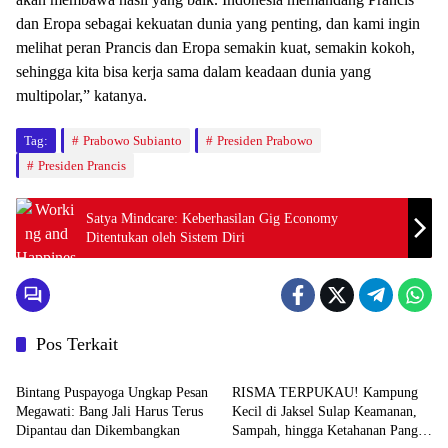
dan Eropa sebagai kekuatan dunia yang penting, dan kami ingin
melihat peran Prancis dan Eropa semakin kuat, semakin kokoh,
sehingga kita bisa kerja sama dalam keadaan dunia yang
multipolar,” katanya.
Tag:
Prabowo Subianto
Presiden Prabowo
Presiden Prancis
Satya Mindcare: Keberhasilan Gig Economy
Ditentukan oleh Sistem Diri
Pos Terkait
News
News
Bintang Puspayoga Ungkap Pesan
RISMA TERPUKAU! Kampung
Megawati: Bang Jali Harus Terus
Kecil di Jaksel Sulap Keamanan,
Dipantau dan Dikembangkan
Sampah, hingga Ketahanan Pangan
News
News