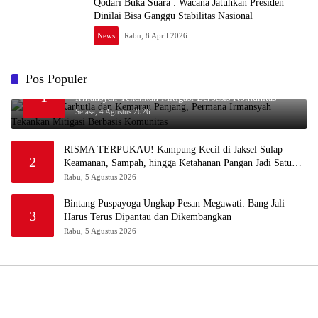
Qodari Buka Suara : Wacana Jatuhkan Presiden
Dinilai Bisa Ganggu Stabilitas Nasional
News
Rabu, 8 April 2026
Pos Populer
Waspada Karhutla dan Kemarau Panjang, Permana
1
Irmansyah Tekankan Mitigasi Berbasis Komunitas
Selasa, 4 Agustus 2026
RISMA TERPUKAU! Kampung Kecil di Jaksel Sulap
2
Keamanan, Sampah, hingga Ketahanan Pangan Jadi Satu
Sistem
Rabu, 5 Agustus 2026
Bintang Puspayoga Ungkap Pesan Megawati: Bang Jali
3
Harus Terus Dipantau dan Dikembangkan
Rabu, 5 Agustus 2026