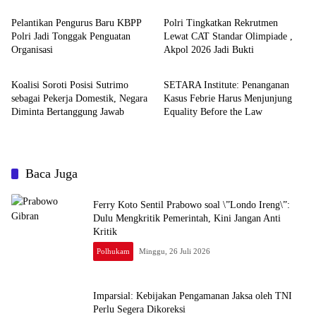
Jadi Satu Sistem
Pelantikan Pengurus Baru KBPP
Polri Tingkatkan Rekrutmen
Polri Jadi Tonggak Penguatan
Lewat CAT Standar Olimpiade ,
Organisasi
Akpol 2026 Jadi Bukti
News
News
Koalisi Soroti Posisi Sutrimo
SETARA Institute: Penanganan
sebagai Pekerja Domestik, Negara
Kasus Febrie Harus Menjunjung
Diminta Bertanggung Jawab
Equality Before the Law
Baca Juga
Ferry Koto Sentil Prabowo soal \”Londo Ireng\”:
Dulu Mengkritik Pemerintah, Kini Jangan Anti
Kritik
Polhukam
Minggu, 26 Juli 2026
Imparsial: Kebijakan Pengamanan Jaksa oleh TNI
Perlu Segera Dikoreksi