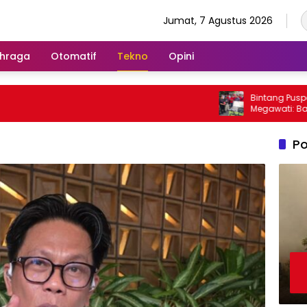
Jumat, 7 Agustus 2026
hraga
Otomatif
Tekno
Opini
Bintang Puspayoga U
Megawati: Bang Jali H
Dipantau dan Dikem
Po