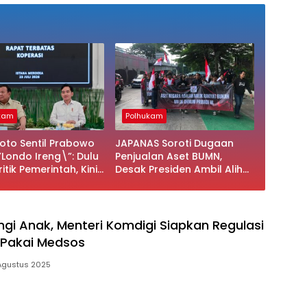
kam
Polhukam
Koto Sentil Prabowo
JAPANAS Soroti Dugaan
”Londo Ireng\”: Dulu
Penjualan Aset BUMN,
tik Pemerintah, Kini
Desak Presiden Ambil Alih
Anti Kritik
Twin Tower Plaza
ngi Anak, Menteri Komdigi Siapkan Regulasi
 Pakai Medsos
Agustus 2025