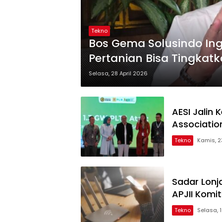
Tekno
Bos Gema Solusindo Ing
Pertanian Bisa Tingkatk
Selasa, 28 April 2026
AESI Jalin
Associatio
Tekno
Kamis, 2
Sadar Lonj
APJII Komit
Tekno
Selasa, 