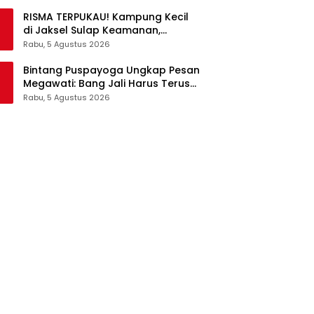
RISMA TERPUKAU! Kampung Kecil
di Jaksel Sulap Keamanan,
Sampah, hingga Ketahanan
Rabu, 5 Agustus 2026
Pangan Jadi Satu Sistem
Bintang Puspayoga Ungkap Pesan
Megawati: Bang Jali Harus Terus
Dipantau dan Dikembangkan
Rabu, 5 Agustus 2026