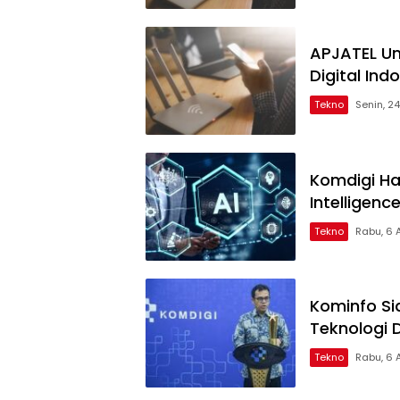
APJATEL Un
Digital Ind
Tekno
Senin, 2
Komdigi Har
Intelligenc
Tekno
Rabu, 6 
Kominfo Si
Teknologi 
Tekno
Rabu, 6 