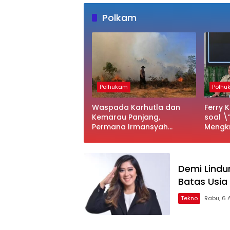
Polkam
Polhukam
Polhu
Waspada Karhutla dan
Ferry 
Kemarau Panjang,
soal \
Permana Irmansyah
Mengkri
Tekankan Mitigasi Berbasis
Jangan 
Komunitas
Demi Lindu
Batas Usia
Tekno
Rabu, 6 