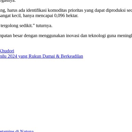
tegasnya.
, harus ada identifikasi komoditas prioritas yang dapat diproduksi 
sangat kecil, hanya mencapai 0,096 hektar.
ergolong sedikit.” tuturnya.
patan besar dengan menggunakan inovasi dan teknologi guna meningka
Khudori
milu 2024 yang Rukun Damai & Berkeadilan
etamine di Natuna