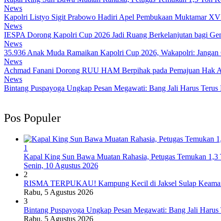
News
Kapolri Listyo Sigit Prabowo Hadiri Apel Pembukaan Muktamar X
News
IESPA Dorong Kapolri Cup 2026 Jadi Ruang Berkelanjutan bagi Ge
News
35.936 Anak Muda Ramaikan Kapolri Cup 2026, Wakapolri: Jangan
News
Achmad Fanani Dorong RUU HAM Berpihak pada Pemajuan Hak A
News
Bintang Puspayoga Ungkap Pesan Megawati: Bang Jali Harus Terus
Pos Populer
1
Kapal King Sun Bawa Muatan Rahasia, Petugas Temukan 1,3 
Senin, 10 Agustus 2026
2
RISMA TERPUKAU! Kampung Kecil di Jaksel Sulap Keamanan
Rabu, 5 Agustus 2026
3
Bintang Puspayoga Ungkap Pesan Megawati: Bang Jali Harus
Rabu, 5 Agustus 2026