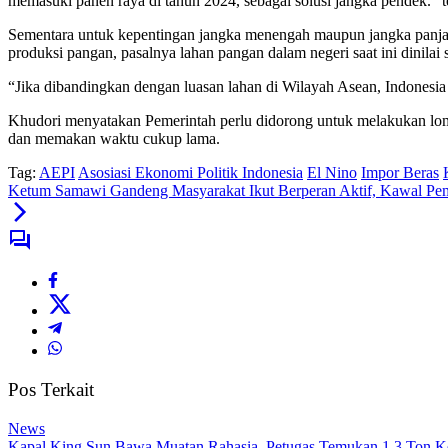
memasuki panen raya di tahun 2024, sebagai solusi jangka pendek.” 
Sementara untuk kepentingan jangka menengah maupun jangka panjang
produksi pangan, pasalnya lahan pangan dalam negeri saat ini dinilai 
“Jika dibandingkan dengan luasan lahan di Wilayah Asean, Indonesia t
Khudori menyatakan Pemerintah perlu didorong untuk melakukan lom
dan memakan waktu cukup lama.
Tag:
AEPI
Asosiasi Ekonomi Politik Indonesia
El Nino
Impor Beras
Ketum Samawi Gandeng Masyarakat Ikut Berperan Aktif, Kawal Pe
Pos Terkait
News
Kapal King Sun Bawa Muatan Rahasia, Petugas Temukan 1,3 Ton K