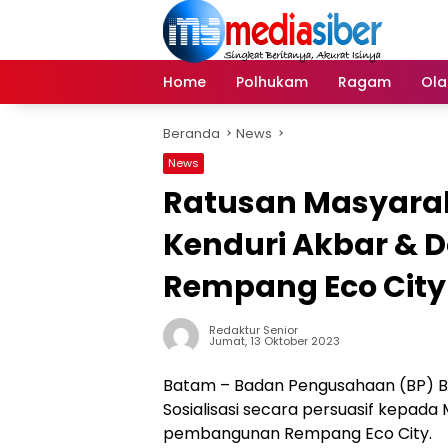
Langsung
ke
konten
Home
Polhukam
Ragam
Ola
Beranda
News
News
Ratusan Masyarak
Kenduri Akbar & 
Rempang Eco City
Redaktur Senior
Jumat, 13 Oktober 2023
Batam – Badan Pengusahaan (BP) 
Sosialisasi secara persuasif kep
pembangunan Rempang Eco City.