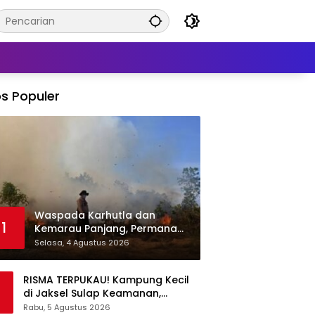
s Populer
Waspada Karhutla dan
1
Kemarau Panjang, Permana
Irmansyah Tekankan Mitigasi
Selasa, 4 Agustus 2026
Berbasis Komunitas
RISMA TERPUKAU! Kampung Kecil
di Jaksel Sulap Keamanan,
Sampah, hingga Ketahanan
Rabu, 5 Agustus 2026