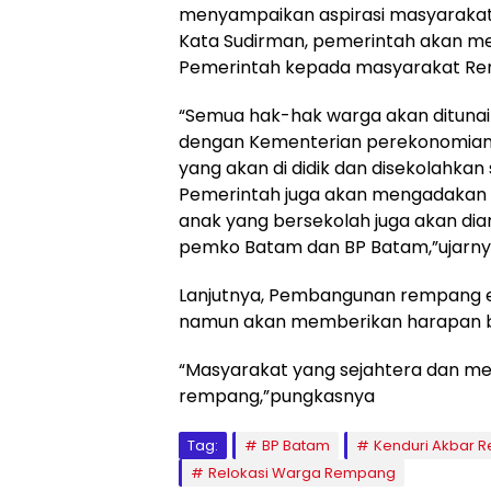
menyampaikan aspirasi masyarakat
Kata Sudirman, pemerintah akan men
Pemerintah kepada masyarakat R
“Semua hak-hak warga akan ditunai
dengan Kementerian perekonomian 
yang akan di didik dan disekolahkan
Pemerintah juga akan mengadakan 
anak yang bersekolah juga akan dia
pemko Batam dan BP Batam,”ujarny
Lanjutnya, Pembangunan rempang e
namun akan memberikan harapan b
“Masyarakat yang sejahtera dan m
rempang,”pungkasnya
Tag:
BP Batam
Kenduri Akbar 
Relokasi Warga Rempang