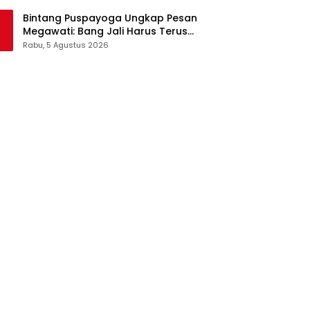
Pangan Jadi Satu Sistem
Bintang Puspayoga Ungkap Pesan
Megawati: Bang Jali Harus Terus
Dipantau dan Dikembangkan
Rabu, 5 Agustus 2026