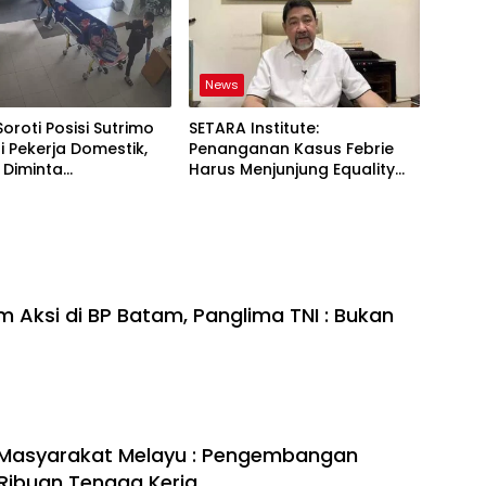
News
Soroti Posisi Sutrimo
SETARA Institute:
 Pekerja Domestik,
Penanganan Kasus Febrie
 Diminta
Harus Menjunjung Equality
ggung Jawab
Before the Law
 Aksi di BP Batam, Panglima TNI : Bukan
 Masyarakat Melayu : Pengembangan
Ribuan Tenaga Kerja