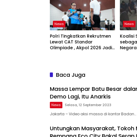
News
News
Polri Tingkatkan Rekrutmen
Koalisi 
Lewat CAT Standar
sebagai
Olimpiade , Akpol 2026 Jadi
Negara
Bukti
Bertan
Baca Juga
Massa Lempar Batu Besar dalam
Demo Lagi, Itu Anarkis
News
Selasa, 12 September 2023
Jakarta – Video aksi massa di kantor Badan…
Untungkan Masyarakat, Tokoh
Rempang Eco City Bakal Serap 