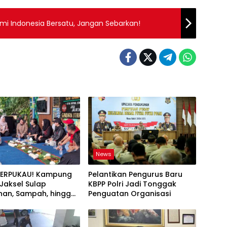
mi Indonesia Bersatu, Jangan Sebarkan!
News
TERPUKAU! Kampung
Pelantikan Pengurus Baru
i Jaksel Sulap
KBPP Polri Jadi Tonggak
an, Sampah, hingga
Penguatan Organisasi
nan Pangan Jadi Satu