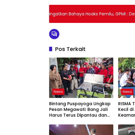
Ingatkan Bahaya Hoaks Pemilu, GPMI : De
Pos Terkait
News
News
Bintang Puspayoga Ungkap
RISMA 
Pesan Megawati: Bang Jali
Kecil d
Harus Terus Dipantau dan
Keaman
Dikembangkan
Ketaha
Sistem