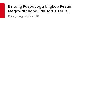
Pangan Jadi Satu Sistem
Bintang Puspayoga Ungkap Pesan
Megawati: Bang Jali Harus Terus
Dipantau dan Dikembangkan
Rabu, 5 Agustus 2026