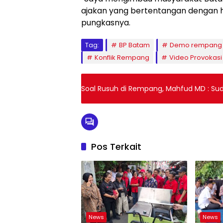
ajakan yang bertentangan dengan h
pungkasnya.
Tag:
BP Batam
Demo rempang
Konflik Rempang
Video Provokas
Soal Rusuh di Rempang, Mahfud MD : Suda
Pos Terkait
News
News