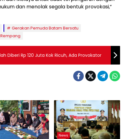
ukum dan menolak segala bentuk provokasi,”
Gerakan Pemuda Batam Bersatu
i Rempang
h Diberi Rp 120 Juta Kok Ricuh, Ada Provokator
News