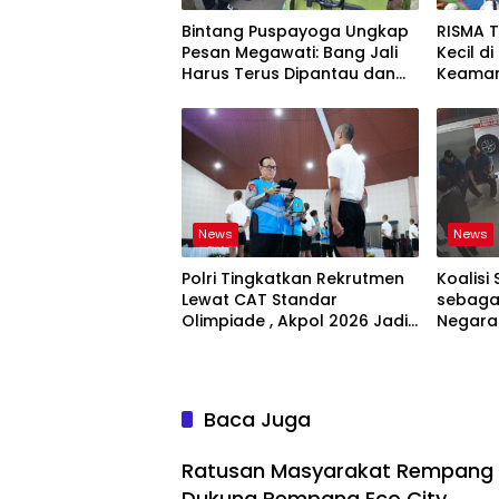
Bintang Puspayoga Ungkap
RISMA 
Pesan Megawati: Bang Jali
Kecil d
Harus Terus Dipantau dan
Keaman
Dikembangkan
Ketaha
Sistem
News
News
Polri Tingkatkan Rekrutmen
Koalisi 
Lewat CAT Standar
sebagai
Olimpiade , Akpol 2026 Jadi
Negara
Bukti
Bertan
Baca Juga
Ratusan Masyarakat Rempang H
Dukung Rempang Eco City