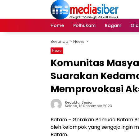
Langsung
ke
konten
Home
Polhukam
Ragam
Ola
Beranda
News
News
Komunitas Masya
Suarakan Kedama
Memprovokasi Aks
Redaktur Senior
Selasa, 12 September 2023
Batam – Gerakan Pemuda Batam Ber
oleh kelompok yang sengaja ingin
Batam.