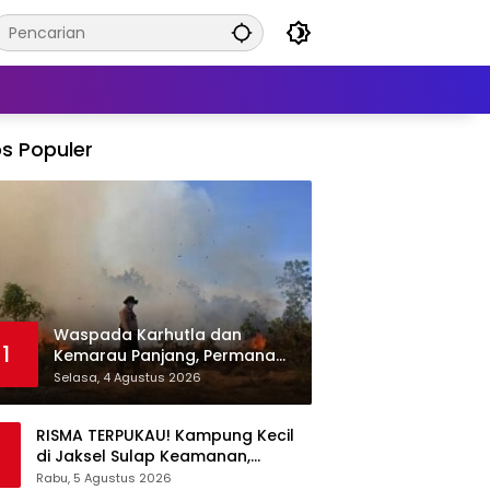
s Populer
Waspada Karhutla dan
1
Kemarau Panjang, Permana
Irmansyah Tekankan Mitigasi
Selasa, 4 Agustus 2026
Berbasis Komunitas
RISMA TERPUKAU! Kampung Kecil
di Jaksel Sulap Keamanan,
Sampah, hingga Ketahanan
Rabu, 5 Agustus 2026