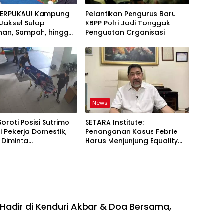
TERPUKAU! Kampung
Pelantikan Pengurus Baru
i Jaksel Sulap
KBPP Polri Jadi Tonggak
an, Sampah, hingga
Penguatan Organisasi
nan Pangan Jadi Satu
News
Soroti Posisi Sutrimo
SETARA Institute:
 Pekerja Domestik,
Penanganan Kasus Febrie
 Diminta
Harus Menjunjung Equality
ggung Jawab
Before the Law
adir di Kenduri Akbar & Doa Bersama,