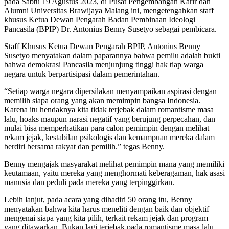
pada Sabtu 19 Agustus 2023, di Pusat Pengembangan Karir dan
Alumni Universitas Brawijaya Malang ini, mengetengahkan staff
khusus Ketua Dewan Pengarah Badan Pembinaan Ideologi
Pancasila (BPIP) Dr. Antonius Benny Susetyo sebagai pembicara.
Staff Khusus Ketua Dewan Pengarah BPIP, Antonius Benny
Susetyo menyatakan dalam paparannya bahwa pemilu adalah bukti
bahwa demokrasi Pancasila menjunjung tinggi hak tiap warga
negara untuk berpartisipasi dalam pemerintahan.
“Setiap warga negara dipersilakan menyampaikan aspirasi dengan
memilih siapa orang yang akan memimpin bangsa Indonesia.
Karena itu hendaknya kita tidak terjebak dalam romantisme masa
lalu, hoaks maupun narasi negatif yang berujung perpecahan, dan
mulai bisa memperhatikan para calon pemimpin dengan melihat
rekam jejak, kestabilan psikologis dan kemampuan mereka dalam
berdiri bersama rakyat dan pemilih.” tegas Benny.
Benny mengajak masyarakat melihat pemimpin mana yang memiliki
keutamaan, yaitu mereka yang menghormati keberagaman, hak asasi
manusia dan peduli pada mereka yang terpinggirkan.
Lebih lanjut, pada acara yang dihadiri 50 orang itu, Benny
menyatakan bahwa kita harus meneliti dengan baik dan objektif
mengenai siapa yang kita pilih, terkait rekam jejak dan program
yang ditawarkan. Bukan lagi terjebak pada romantisme masa lalu