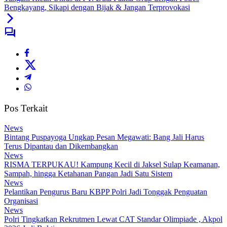
Bengkayang, Sikapi dengan Bijak & Jangan Terprovokasi
Pos Terkait
News
Bintang Puspayoga Ungkap Pesan Megawati: Bang Jali Harus
Terus Dipantau dan Dikembangkan
News
RISMA TERPUKAU! Kampung Kecil di Jaksel Sulap Keamanan,
Sampah, hingga Ketahanan Pangan Jadi Satu Sistem
News
Pelantikan Pengurus Baru KBPP Polri Jadi Tonggak Penguatan
Organisasi
News
Polri Tingkatkan Rekrutmen Lewat CAT Standar Olimpiade , Akpol