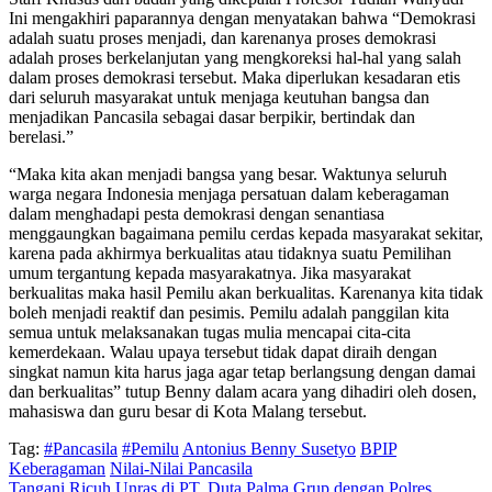
Ini mengakhiri paparannya dengan menyatakan bahwa “Demokrasi
adalah suatu proses menjadi, dan karenanya proses demokrasi
adalah proses berkelanjutan yang mengkoreksi hal-hal yang salah
dalam proses demokrasi tersebut. Maka diperlukan kesadaran etis
dari seluruh masyarakat untuk menjaga keutuhan bangsa dan
menjadikan Pancasila sebagai dasar berpikir, bertindak dan
berelasi.”
“Maka kita akan menjadi bangsa yang besar. Waktunya seluruh
warga negara Indonesia menjaga persatuan dalam keberagaman
dalam menghadapi pesta demokrasi dengan senantiasa
menggaungkan bagaimana pemilu cerdas kepada masyarakat sekitar,
karena pada akhirmya berkualitas atau tidaknya suatu Pemilihan
umum tergantung kepada masyarakatnya. Jika masyarakat
berkualitas maka hasil Pemilu akan berkualitas. Karenanya kita tidak
boleh menjadi reaktif dan pesimis. Pemilu adalah panggilan kita
semua untuk melaksanakan tugas mulia mencapai cita-cita
kemerdekaan. Walau upaya tersebut tidak dapat diraih dengan
singkat namun kita harus jaga agar tetap berlangsung dengan damai
dan berkualitas” tutup Benny dalam acara yang dihadiri oleh dosen,
mahasiswa dan guru besar di Kota Malang tersebut.
Tag:
#Pancasila
#Pemilu
Antonius Benny Susetyo
BPIP
Keberagaman
Nilai-Nilai Pancasila
Tangani Ricuh Unras di PT. Duta Palma Grup dengan Polres