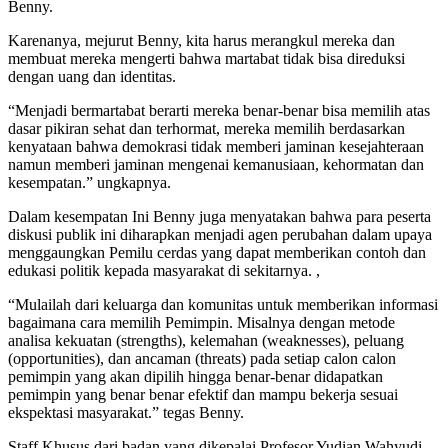
Benny.
Karenanya, mejurut Benny, kita harus merangkul mereka dan
membuat mereka mengerti bahwa martabat tidak bisa direduksi
dengan uang dan identitas.
“Menjadi bermartabat berarti mereka benar-benar bisa memilih atas
dasar pikiran sehat dan terhormat, mereka memilih berdasarkan
kenyataan bahwa demokrasi tidak memberi jaminan kesejahteraan
namun memberi jaminan mengenai kemanusiaan, kehormatan dan
kesempatan.” ungkapnya.
Dalam kesempatan Ini Benny juga menyatakan bahwa para peserta
diskusi publik ini diharapkan menjadi agen perubahan dalam upaya
menggaungkan Pemilu cerdas yang dapat memberikan contoh dan
edukasi politik kepada masyarakat di sekitarnya. ,
“Mulailah dari keluarga dan komunitas untuk memberikan informasi
bagaimana cara memilih Pemimpin. Misalnya dengan metode
analisa kekuatan (strengths), kelemahan (weaknesses), peluang
(opportunities), dan ancaman (threats) pada setiap calon calon
pemimpin yang akan dipilih hingga benar-benar didapatkan
pemimpin yang benar benar efektif dan mampu bekerja sesuai
ekspektasi masyarakat.” tegas Benny.
Staff Khusus dari badan yang dikepalai Profesor Yudian Wahyudi