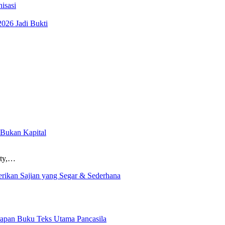
isasi
026 Jadi Bukti
 Bukan Kapital
ity,…
erikan Sajian yang Segar & Sederhana
rapan Buku Teks Utama Pancasila