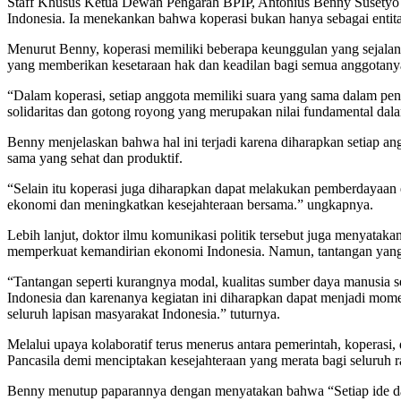
Staff Khusus Ketua Dewan Pengarah BPIP, Antonius Benny Susetyo 
Indonesia. Ia menekankan bahwa koperasi bukan hanya sebagai entita
Menurut Benny, koperasi memiliki beberapa keunggulan yang sejalan 
yang memberikan kesetaraan hak dan keadilan bagi semua anggotany
“Dalam koperasi, setiap anggota memiliki suara yang sama dalam pen
solidaritas dan gotong royong yang merupakan nilai fundamental dala
Benny menjelaskan bahwa hal ini terjadi karena diharapkan setiap a
sama yang sehat dan produktif.
“Selain itu koperasi juga diharapkan dapat melakukan pemberdayaa
ekonomi dan meningkatkan kesejahteraan bersama.” ungkapnya.
Lebih lanjut, doktor ilmu komunikasi politik tersebut juga menyata
memperkuat kemandirian ekonomi Indonesia. Namun, tantangan yang di
“Tantangan seperti kurangnya modal, kualitas sumber daya manusia s
Indonesia dan karenanya kegiatan ini diharapkan dapat menjadi mo
seluruh lapisan masyarakat Indonesia.” tuturnya.
Melalui upaya kolaboratif terus menerus antara pemerintah, koperas
Pancasila demi menciptakan kesejahteraan yang merata bagi seluruh r
Benny menutup paparannya dengan menyatakan bahwa “Setiap ide dan 