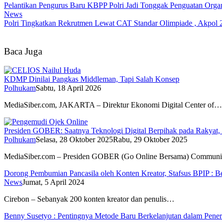
Pelantikan Pengurus Baru KBPP Polri Jadi Tonggak Penguatan Organ
News
Polri Tingkatkan Rekrutmen Lewat CAT Standar Olimpiade , Akpol 2
Baca Juga
KDMP Dinilai Pangkas Middleman, Tapi Salah Konsep
Polhukam
Sabtu, 18 April 2026
MediaSiber.com, JAKARTA – Direktur Ekonomi Digital Center of…
Presiden GOBER: Saatnya Teknologi Digital Berpihak pada Rakyat,
Polhukam
Selasa, 28 Oktober 2025
Rabu, 29 Oktober 2025
MediaSiber.com – Presiden GOBER (Go Online Bersama) Commun
Dorong Pembumian Pancasila oleh Konten Kreator, Stafsus BPIP : B
News
Jumat, 5 April 2024
Cirebon – Sebanyak 200 konten kreator dan penulis…
Benny Susetyo : Pentingnya Metode Baru Berkelanjutan dalam Pene