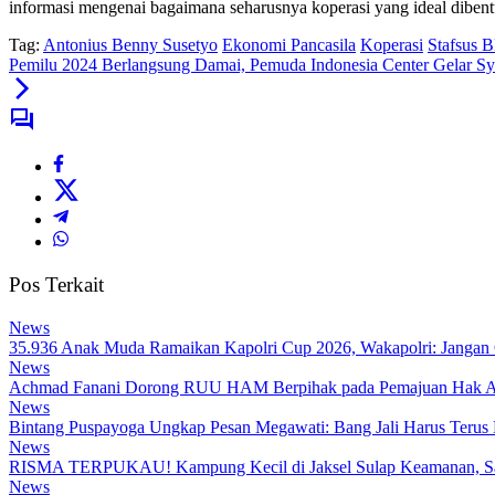
informasi mengenai bagaimana seharusnya koperasi yang ideal dibent
Tag:
Antonius Benny Susetyo
Ekonomi Pancasila
Koperasi
Stafsus 
Pemilu 2024 Berlangsung Damai, Pemuda Indonesia Center Gelar 
Pos Terkait
News
35.936 Anak Muda Ramaikan Kapolri Cup 2026, Wakapolri: Jangan
News
Achmad Fanani Dorong RUU HAM Berpihak pada Pemajuan Hak A
News
Bintang Puspayoga Ungkap Pesan Megawati: Bang Jali Harus Terus
News
RISMA TERPUKAU! Kampung Kecil di Jaksel Sulap Keamanan, Samp
News