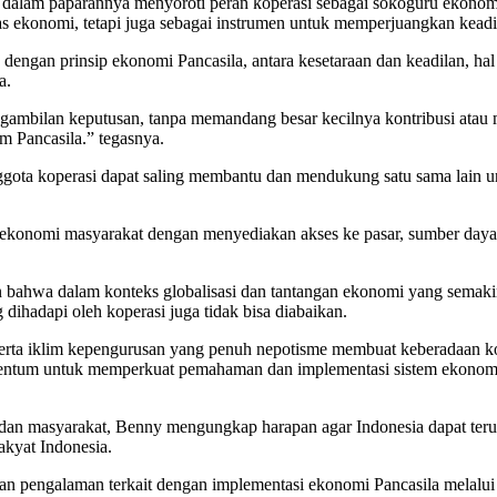
dalam paparannya menyoroti peran koperasi sebagai sokoguru ekonom
s ekonomi, tetapi juga sebagai instrumen untuk memperjuangkan keadi
dengan prinsip ekonomi Pancasila, antara kesetaraan dan keadilan, ha
a.
gambilan keputusan, tanpa memandang besar kecilnya kontribusi atau m
m Pancasila.” tegasnya.
nggota koperasi dapat saling membantu dan mendukung satu sama lain u
n ekonomi masyarakat dengan menyediakan akses ke pasar, sumber day
kan bahwa dalam konteks globalisasi dan tantangan ekonomi yang semak
hadapi oleh koperasi juga tidak bisa diabaikan.
erta iklim kepengurusan yang penuh nepotisme membuat keberadaan kop
mentum untuk memperkuat pemahaman dan implementasi sistem ekonomi 
i, dan masyarakat, Benny mengungkap harapan agar Indonesia dapat te
akyat Indonesia.
pengalaman terkait dengan implementasi ekonomi Pancasila melalui k