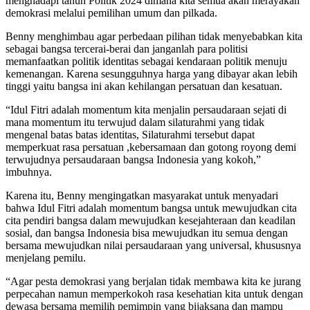
menghadapi tahun Politik 2024 dimana kita semua akan merayakan
demokrasi melalui pemilihan umum dan pilkada.
Benny menghimbau agar perbedaan pilihan tidak menyebabkan kita
sebagai bangsa tercerai-berai dan janganlah para politisi
memanfaatkan politik identitas sebagai kendaraan politik menuju
kemenangan. Karena sesungguhnya harga yang dibayar akan lebih
tinggi yaitu bangsa ini akan kehilangan persatuan dan kesatuan.
“Idul Fitri adalah momentum kita menjalin persaudaraan sejati di
mana momentum itu terwujud dalam silaturahmi yang tidak
mengenal batas batas identitas, Silaturahmi tersebut dapat
memperkuat rasa persatuan ,kebersamaan dan gotong royong demi
terwujudnya persaudaraan bangsa Indonesia yang kokoh,”
imbuhnya.
Karena itu, Benny mengingatkan masyarakat untuk menyadari
bahwa Idul Fitri adalah momentum bangsa untuk mewujudkan cita
cita pendiri bangsa dalam mewujudkan kesejahteraan dan keadilan
sosial, dan bangsa Indonesia bisa mewujudkan itu semua dengan
bersama mewujudkan nilai persaudaraan yang universal, khususnya
menjelang pemilu.
“Agar pesta demokrasi yang berjalan tidak membawa kita ke jurang
perpecahan namun memperkokoh rasa kesehatian kita untuk dengan
dewasa bersama memilih pemimpin yang bijaksana dan mampu