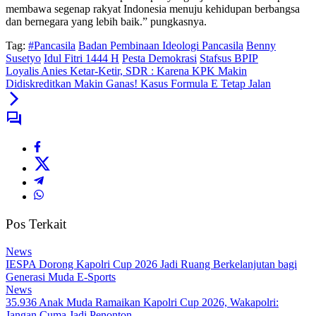
membawa segenap rakyat Indonesia menuju kehidupan berbangsa
dan bernegara yang lebih baik.” pungkasnya.
Tag:
#Pancasila
Badan Pembinaan Ideologi Pancasila
Benny
Susetyo
Idul Fitri 1444 H
Pesta Demokrasi
Stafsus BPIP
Loyalis Anies Ketar-Ketir, SDR : Karena KPK Makin
Didiskreditkan Makin Ganas! Kasus Formula E Tetap Jalan
Pos Terkait
News
IESPA Dorong Kapolri Cup 2026 Jadi Ruang Berkelanjutan bagi
Generasi Muda E-Sports
News
35.936 Anak Muda Ramaikan Kapolri Cup 2026, Wakapolri:
Jangan Cuma Jadi Penonton