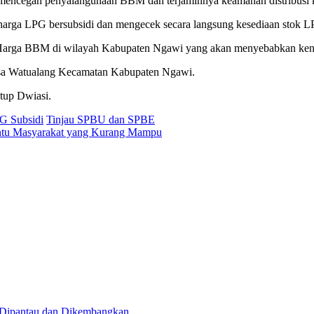
tuk mencegah penyalahgunaan BBM dan terjaminnya keamanan distribusi 
uk harga LPG bersubsidi dan mengecek secara langsung kesediaan stok L
 Harga BBM di wilayah Kabupaten Ngawi yang akan menyebabkan kena
esa Watualang Kecamatan Kabupaten Ngawi.
utup Dwiasi.
G Subsidi
Tinjau SPBU dan SPBE
Bantu Masyarakat yang Kurang Mampu
 Dipantau dan Dikembangkan