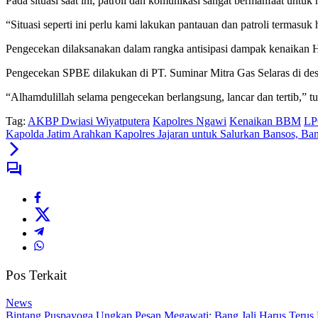
Pada situasi saat ini, patroli dan komunikasi sangat bermanfaat un
“Situasi seperti ini perlu kami lakukan pantauan dan patroli termas
Pengecekan dilaksanakan dalam rangka antisipasi dampak kenaikan
Pengecekan SPBE dilakukan di PT. Suminar Mitra Gas Selaras di d
“Alhamdulillah selama pengecekan berlangsung, lancar dan tertib,” t
Tag:
AKBP Dwiasi Wiyatputera
Kapolres Ngawi
Kenaikan BBM
LP
Kapolda Jatim Arahkan Kapolres Jajaran untuk Salurkan Bansos, 
Pos Terkait
News
Bintang Puspayoga Ungkap Pesan Megawati: Bang Jali Harus Terus