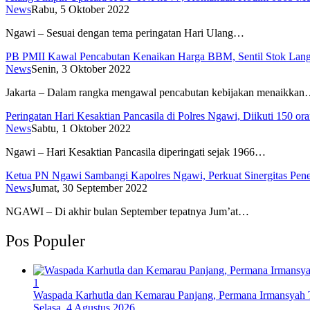
News
Rabu, 5 Oktober 2022
Ngawi – Sesuai dengan tema peringatan Hari Ulang…
PB PMII Kawal Pencabutan Kenaikan Harga BBM, Sentil Stok Langk
News
Senin, 3 Oktober 2022
Jakarta – Dalam rangka mengawal pencabutan kebijakan menaikka
Peringatan Hari Kesaktian Pancasila di Polres Ngawi, Diikuti 150 or
News
Sabtu, 1 Oktober 2022
Ngawi – Hari Kesaktian Pancasila diperingati sejak 1966…
Ketua PN Ngawi Sambangi Kapolres Ngawi, Perkuat Sinergitas Pe
News
Jumat, 30 September 2022
NGAWI – Di akhir bulan September tepatnya Jum’at…
Pos Populer
1
Waspada Karhutla dan Kemarau Panjang, Permana Irmansyah T
Selasa, 4 Agustus 2026