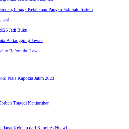
ah, hingga Ketahanan Pangan Jadi Satu Sistem
isasi
026 Jadi Bukti
minta Bertanggung Jawab
lity Before the Law
olri Piala Kapolda Jatim 2023
Korban Tragedi Kanjuruhan
dapat Kejutan dari Kapolres Ngawi