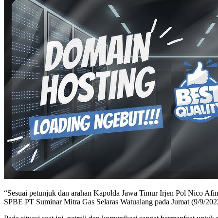
“Sesuai petunjuk dan arahan Kapolda Jawa Timur Irjen Pol Nico Afi
SPBE PT Suminar Mitra Gas Selaras Watualang pada Jumat (9/9/202