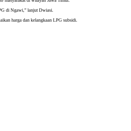
ke masyarakat di wilayah Jawa Timur.
PG di Ngawi,” lanjut Dwiasi.
ikan harga dan kelangkaan LPG subsidi.