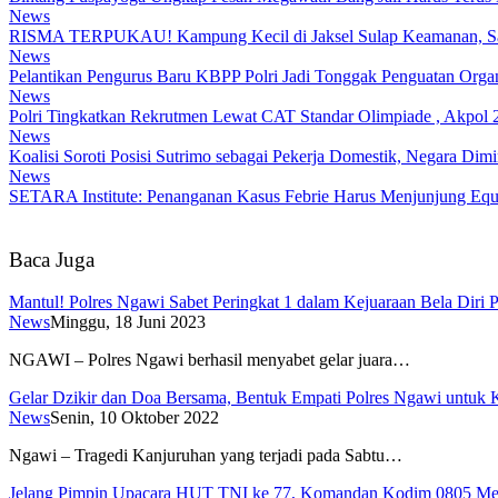
News
RISMA TERPUKAU! Kampung Kecil di Jaksel Sulap Keamanan, Samp
News
Pelantikan Pengurus Baru KBPP Polri Jadi Tonggak Penguatan Organ
News
Polri Tingkatkan Rekrutmen Lewat CAT Standar Olimpiade , Akpol 2
News
Koalisi Soroti Posisi Sutrimo sebagai Pekerja Domestik, Negara Di
News
SETARA Institute: Penanganan Kasus Febrie Harus Menjunjung Equa
Baca Juga
Mantul! Polres Ngawi Sabet Peringkat 1 dalam Kejuaraan Bela Diri P
News
Minggu, 18 Juni 2023
NGAWI – Polres Ngawi berhasil menyabet gelar juara…
Gelar Dzikir dan Doa Bersama, Bentuk Empati Polres Ngawi untuk 
News
Senin, 10 Oktober 2022
Ngawi – Tragedi Kanjuruhan yang terjadi pada Sabtu…
Jelang Pimpin Upacara HUT TNI ke 77, Komandan Kodim 0805 Men