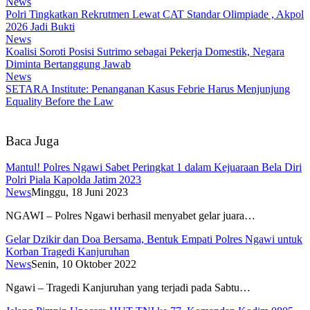
News
Polri Tingkatkan Rekrutmen Lewat CAT Standar Olimpiade , Akpol
2026 Jadi Bukti
News
Koalisi Soroti Posisi Sutrimo sebagai Pekerja Domestik, Negara
Diminta Bertanggung Jawab
News
SETARA Institute: Penanganan Kasus Febrie Harus Menjunjung
Equality Before the Law
Baca Juga
Mantul! Polres Ngawi Sabet Peringkat 1 dalam Kejuaraan Bela Diri
Polri Piala Kapolda Jatim 2023
News
Minggu, 18 Juni 2023
NGAWI – Polres Ngawi berhasil menyabet gelar juara…
Gelar Dzikir dan Doa Bersama, Bentuk Empati Polres Ngawi untuk
Korban Tragedi Kanjuruhan
News
Senin, 10 Oktober 2022
Ngawi – Tragedi Kanjuruhan yang terjadi pada Sabtu…