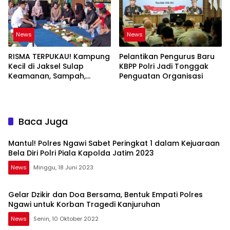
News
News
RISMA TERPUKAU! Kampung
Pelantikan Pengurus Baru
Kecil di Jaksel Sulap
KBPP Polri Jadi Tonggak
Keamanan, Sampah,
Penguatan Organisasi
hingga Ketahanan Pangan
Jadi Satu Sistem
Baca Juga
Mantul! Polres Ngawi Sabet Peringkat 1 dalam Kejuaraan
Bela Diri Polri Piala Kapolda Jatim 2023
News
Minggu, 18 Juni 2023
Gelar Dzikir dan Doa Bersama, Bentuk Empati Polres
Ngawi untuk Korban Tragedi Kanjuruhan
News
Senin, 10 Oktober 2022