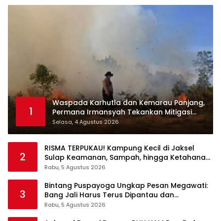
Waspada Karhutla dan Kemarau Panjang,
1
Permana Irmansyah Tekankan Mitigasi
Berbasis Komunitas
Selasa, 4 Agustus 2026
RISMA TERPUKAU! Kampung Kecil di Jaksel
2
Sulap Keamanan, Sampah, hingga Ketahanan
Pangan Jadi Satu Sistem
Rabu, 5 Agustus 2026
Bintang Puspayoga Ungkap Pesan Megawati:
3
Bang Jali Harus Terus Dipantau dan
Dikembangkan
Rabu, 5 Agustus 2026