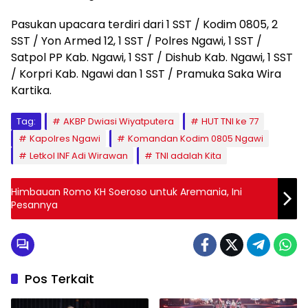
Pasukan upacara terdiri dari 1 SST / Kodim 0805, 2
SST / Yon Armed 12, 1 SST / Polres Ngawi, 1 SST /
Satpol PP Kab. Ngawi, 1 SST / Dishub Kab. Ngawi, 1 SST
/ Korpri Kab. Ngawi dan 1 SST / Pramuka Saka Wira
Kartika.
Tag:
AKBP Dwiasi Wiyatputera
HUT TNI ke 77
Kapolres Ngawi
Komandan Kodim 0805 Ngawi
Letkol INF Adi Wirawan
TNI adalah Kita
Himbauan Romo KH Soeroso untuk Aremania, Ini
Pesannya
Pos Terkait