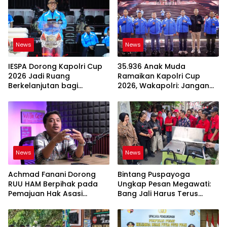
News
News
IESPA Dorong Kapolri Cup
35.936 Anak Muda
2026 Jadi Ruang
Ramaikan Kapolri Cup
Berkelanjutan bagi
2026, Wakapolri: Jangan
Generasi Muda E-Sports
Cuma Jadi Penonton
News
News
Achmad Fanani Dorong
Bintang Puspayoga
RUU HAM Berpihak pada
Ungkap Pesan Megawati:
Pemajuan Hak Asasi
Bang Jali Harus Terus
Manusia
Dipantau dan
Dikembangkan