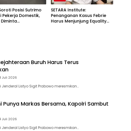
Soroti Posisi Sutrimo
SETARA Institute:
 Pekerja Domestik,
Penanganan Kasus Febrie
 Diminta
Harus Menjunjung Equality
ggung Jawab
Before the Law
esejahteraan Buruh Harus Terus
kan
4 Juli 2026
i Jenderal Listyo Sigit Prabowo meresmikan…
i Punya Markas Bersama, Kapolri Sambut
4 Juli 2026
i Jenderal Listyo Sigit Prabowo meresmikan…