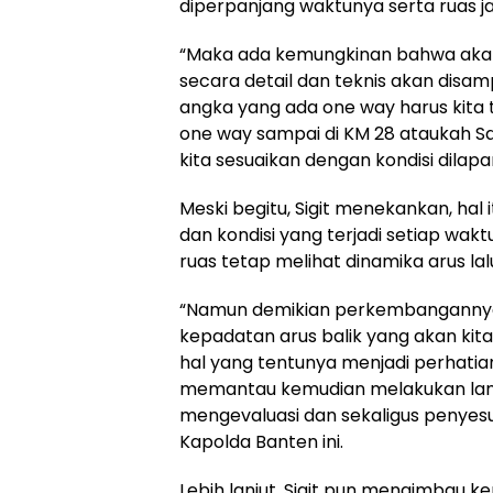
diperpanjang waktunya serta ruas j
“Maka ada kemungkinan bahwa akan
secara detail dan teknis akan disa
angka yang ada one way harus kita
one way sampai di KM 28 ataukah Sam
kita sesuaikan dengan kondisi dilapan
Meski begitu, Sigit menekankan, hal
dan kondisi yang terjadi setiap wa
ruas tetap melihat dinamika arus la
“Namun demikian perkembangannya 
kepadatan arus balik yang akan kita
hal yang tentunya menjadi perhatia
memantau kemudian melakukan lang
mengevaluasi dan sekaligus penyes
Kapolda Banten ini.
Lebih lanjut, Sigit pun mengimbau