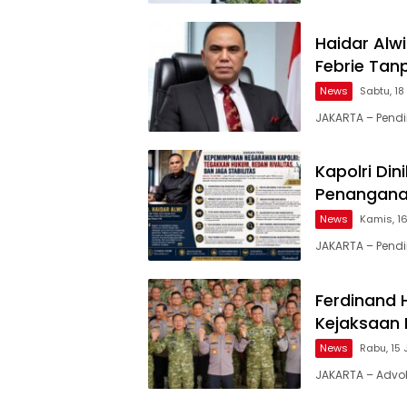
Haidar Alw
Febrie Tan
News
Sabtu, 18
JAKARTA – Pendiri
Kapolri Din
Penanganan
News
Kamis, 16
JAKARTA – Pendiri
Ferdinand H
Kejaksaan 
News
Rabu, 15 
JAKARTA – Advoka