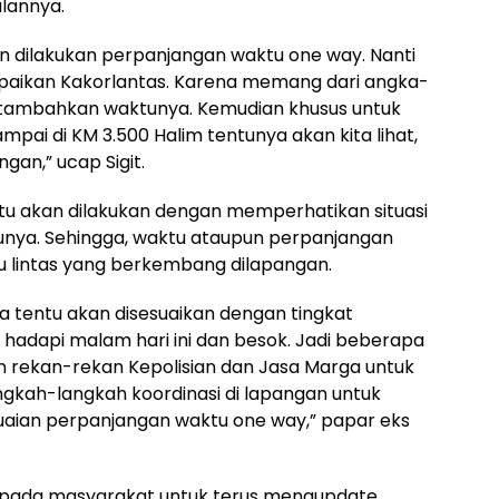
alannya.
 dilakukan perpanjangan waktu one way. Nanti
mpaikan Kakorlantas. Karena memang dari angka-
 tambahkan waktunya. Kemudian khusus untuk
pai di KM 3.500 Halim tentunya akan kita lihat,
gan,” ucap Sigit.
 itu akan dilakukan dengan memperhatikan situasi
ktunya. Sehingga, waktu ataupun perpanjangan
lu lintas yang berkembang dilapangan.
tentu akan disesuaikan dengan tingkat
 hadapi malam hari ini dan besok. Jadi beberapa
n rekan-rekan Kepolisian dan Jasa Marga untuk
kah-langkah koordinasi di lapangan untuk
uaian perpanjangan waktu one way,” papar eks
 kepada masyarakat untuk terus mengupdate