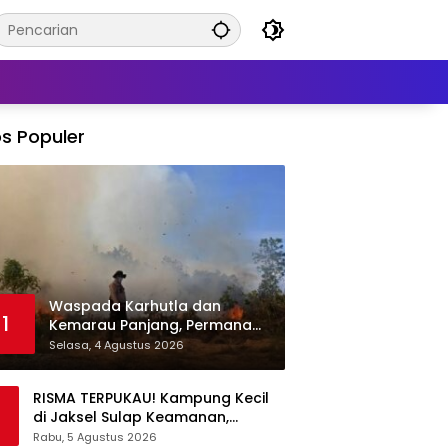
s Populer
Waspada Karhutla dan
1
Kemarau Panjang, Permana
Irmansyah Tekankan Mitigasi
Selasa, 4 Agustus 2026
Berbasis Komunitas
RISMA TERPUKAU! Kampung Kecil
di Jaksel Sulap Keamanan,
Sampah, hingga Ketahanan
Rabu, 5 Agustus 2026