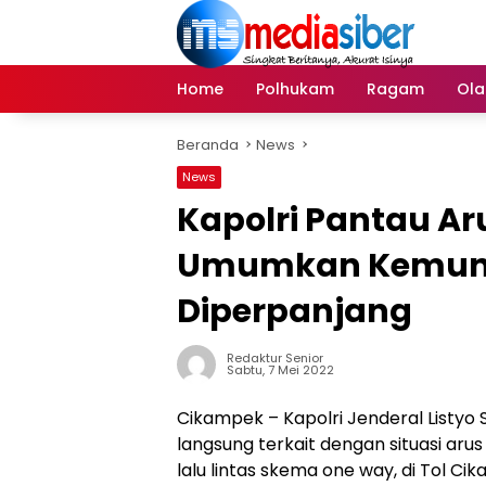
Langsung
ke
konten
Home
Polhukam
Ragam
Ola
Beranda
News
News
Kapolri Pantau Aru
Umumkan Kemung
Diperpanjang
Redaktur Senior
Sabtu, 7 Mei 2022
Cikampek – Kapolri Jenderal Listy
langsung terkait dengan situasi aru
lalu lintas skema one way, di Tol 