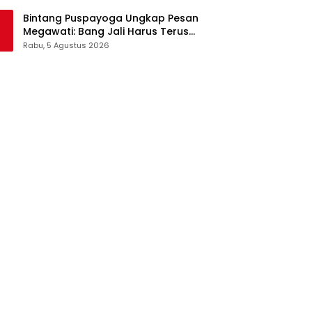
Pangan Jadi Satu Sistem
Bintang Puspayoga Ungkap Pesan
Megawati: Bang Jali Harus Terus
Dipantau dan Dikembangkan
Rabu, 5 Agustus 2026