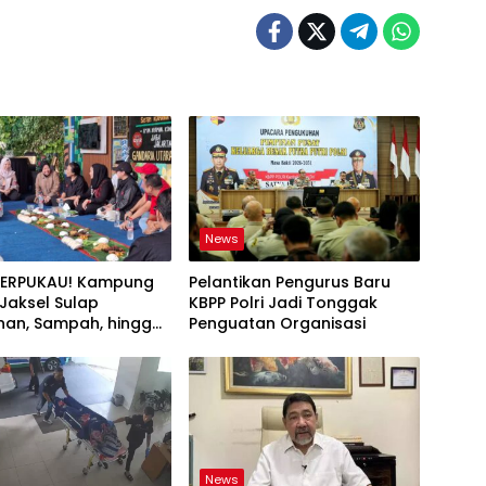
News
TERPUKAU! Kampung
Pelantikan Pengurus Baru
i Jaksel Sulap
KBPP Polri Jadi Tonggak
an, Sampah, hingga
Penguatan Organisasi
nan Pangan Jadi Satu
News