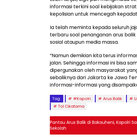
informasi terkini soal kebijakan stra
kepolisian untuk mencegah kepada
Ia telah meminta kepada seluruh ja
terbaru soal penanganan arus bali
sosial ataupun media massa.
“Namun demikian kita terus inform
jalan. Sehingga informasi ini bisa sa
dipergunakan oleh masyarakat yang
sebaliknya dari Jakarta ke Jawa T
informasi-informasi yang disampaikan
Tag:
#Kapolri
Arus Balik
L
Tol Cikatama
Pantau Arus Balik di Bakauheni, Kapolri
Sekolah