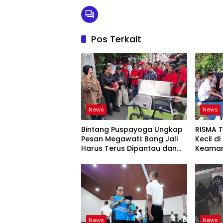
Pos Terkait
News
News
Bintang Puspayoga Ungkap
RISMA 
Pesan Megawati: Bang Jali
Kecil d
Harus Terus Dipantau dan
Keaman
Dikembangkan
Ketaha
Sistem
News
News