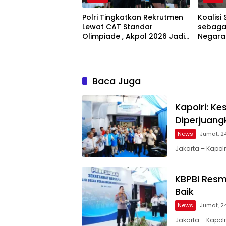
Polri Tingkatkan Rekrutmen
Koalisi 
Lewat CAT Standar
sebagai
Olimpiade , Akpol 2026 Jadi
Negara
Bukti
Bertan
Baca Juga
Kapolri: K
Diperjuang
News
Jumat, 2
Jakarta – Kapolr
KBPBI Resm
Baik
News
Jumat, 2
Jakarta – Kapolr