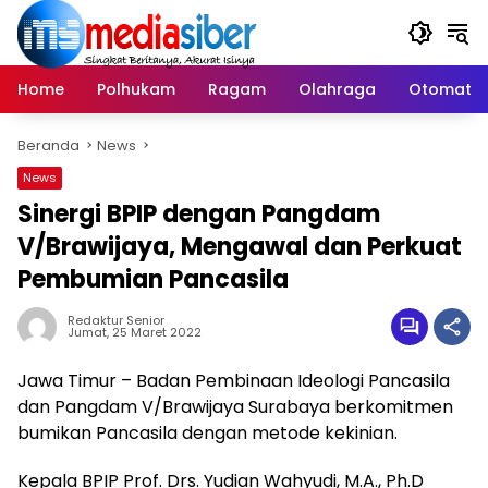
Langsung
ke
konten
Home
Polhukam
Ragam
Olahraga
Otomatif
Beranda
News
News
Sinergi BPIP dengan Pangdam
V/Brawijaya, Mengawal dan Perkuat
Pembumian Pancasila
Redaktur Senior
Jumat, 25 Maret 2022
Jawa Timur – Badan Pembinaan Ideologi Pancasila
dan Pangdam V/Brawijaya Surabaya berkomitmen
bumikan Pancasila dengan metode kekinian.
Kepala BPIP Prof. Drs. Yudian Wahyudi, M.A., Ph.D