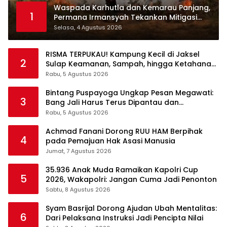
Waspada Karhutla dan Kemarau Panjang,
1
Permana Irmansyah Tekankan Mitigasi
Berbasis Komunitas
Selasa, 4 Agustus 2026
RISMA TERPUKAU! Kampung Kecil di Jaksel
2
Sulap Keamanan, Sampah, hingga Ketahanan
Pangan Jadi Satu Sistem
Rabu, 5 Agustus 2026
Bintang Puspayoga Ungkap Pesan Megawati:
3
Bang Jali Harus Terus Dipantau dan
Dikembangkan
Rabu, 5 Agustus 2026
Achmad Fanani Dorong RUU HAM Berpihak
4
pada Pemajuan Hak Asasi Manusia
Jumat, 7 Agustus 2026
35.936 Anak Muda Ramaikan Kapolri Cup
5
2026, Wakapolri: Jangan Cuma Jadi Penonton
Sabtu, 8 Agustus 2026
Syam Basrijal Dorong Ajudan Ubah Mentalitas:
6
Dari Pelaksana Instruksi Jadi Pencipta Nilai