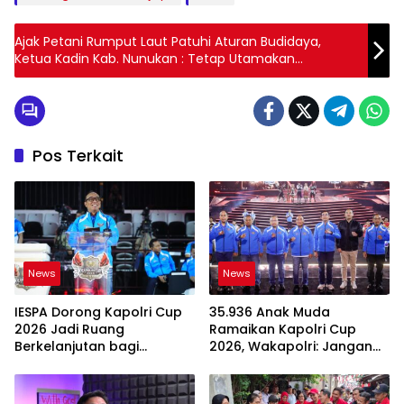
Ajak Petani Rumput Laut Patuhi Aturan Budidaya,
Ketua Kadin Kab. Nunukan : Tetap Utamakan
Kondusifitas
Pos Terkait
News
News
IESPA Dorong Kapolri Cup
35.936 Anak Muda
2026 Jadi Ruang
Ramaikan Kapolri Cup
Berkelanjutan bagi
2026, Wakapolri: Jangan
Generasi Muda E-Sports
Cuma Jadi Penonton