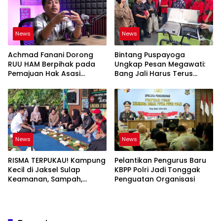
News
News
Achmad Fanani Dorong
Bintang Puspayoga
RUU HAM Berpihak pada
Ungkap Pesan Megawati:
Pemajuan Hak Asasi
Bang Jali Harus Terus
Manusia
Dipantau dan
Dikembangkan
News
News
RISMA TERPUKAU! Kampung
Pelantikan Pengurus Baru
Kecil di Jaksel Sulap
KBPP Polri Jadi Tonggak
Keamanan, Sampah,
Penguatan Organisasi
hingga Ketahanan Pangan
Jadi Satu Sistem