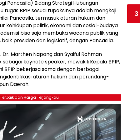
gi Pancasila) Bidang Strategi Hubungan
u tugas BPIP sesuai tupoksinya adalah mengkaji
3
nilai Pancasila, termasuk aturan hukum dan
kehidupan politik, ekonomi dan sosial-budaya
ademisi bisa saja membuka wacana publik yang
baik presiden dan legislatif, dengan Pancasila.
. Dr. Marthen Napang dan Syaiful Rohman
k sebagai keynote speaker, mewakili Kepala BPIP,
ini BPIP bekerjasa sama dengan berbagai
engidentifikasi aturan hukum dan perundang-
upun Daerah.
 Terbaik dan Harga Terjangkau