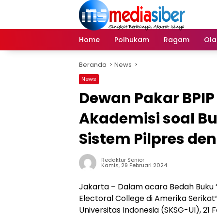
Langsung
ke
konten
Home
Polhukam
Ragam
Ola
Beranda
News
News
Dewan Pakar BPIP
Akademisi soal B
Sistem Pilpres de
Redaktur Senior
Kamis, 29 Februari 2024
Jakarta – Dalam acara Bedah Buku “P
Electoral College di Amerika Serikat”
Universitas Indonesia (SKSG-UI), 21