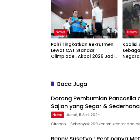
News
News
Polri Tingkatkan Rekrutmen
Koalisi 
Lewat CAT Standar
sebagai
Olimpiade , Akpol 2026 Jadi
Negara
Bukti
Bertan
Baca Juga
Dorong Pembumian Pancasila ole
Sajian yang Segar & Sederhana
News
Jumat, 5 April 2024
Cirebon – Sebanyak 200 konten kreator dan pe
Benny Susetyo : Pentingnya Me