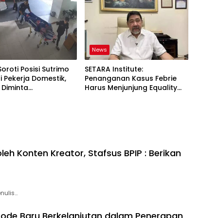
News
Soroti Posisi Sutrimo
SETARA Institute:
 Pekerja Domestik,
Penanganan Kasus Febrie
 Diminta
Harus Menjunjung Equality
ggung Jawab
Before the Law
h Konten Kreator, Stafsus BPIP : Berikan
nulis…
tode Baru Berkelanjutan dalam Penerapan