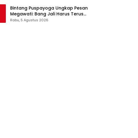
Pangan Jadi Satu Sistem
Bintang Puspayoga Ungkap Pesan
Megawati: Bang Jali Harus Terus
Dipantau dan Dikembangkan
Rabu, 5 Agustus 2026