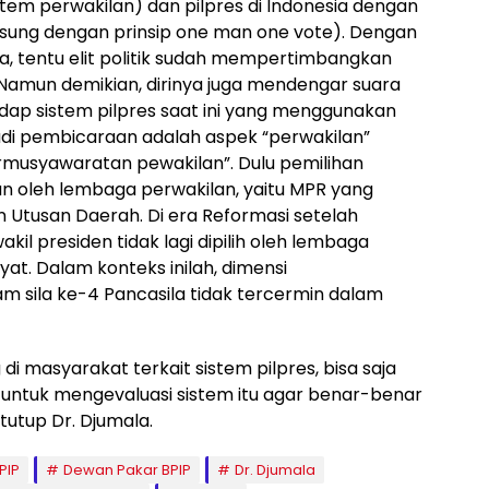
stem perwakilan) dan pilpres di Indonesia dengan
gsung dengan prinsip one man one vote). Dengan
, tentu elit politik sudah mempertimbangkan
 Namun demikian, dirinya juga mendengar suara
ap sistem pilpres saat ini yang menggunakan
adi pembicaraan adalah aspek “perwakilan”
ermusyawaratan pewakilan”. Dulu pemilihan
an oleh lembaga perwakilan, yaitu MPR yang
 dan Utusan Daerah. Di era Reformasi setelah
l presiden tidak lagi dipilih oleh lembaga
yat. Dalam konteks inilah, dimensi
 sila ke-4 Pancasila tidak tercermin dalam
i masyarakat terkait sistem pilpres, bisa saja
ntuk mengevaluasi sistem itu agar benar-benar
 tutup Dr. Djumala.
PIP
Dewan Pakar BPIP
Dr. Djumala