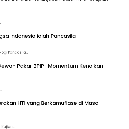
…
gsa Indonesia ialah Pancasila
logi Pancasila…
Dewan Pakar BPIP : Momentum Kenalkan
l
…
rakan HTI yang Berkamuflase di Masa
h Kajian…