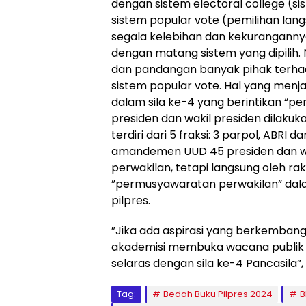
dengan sistem electoral college (si
sistem popular vote (pemilihan lan
segala kelebihan dan kekurangannya
dengan matang sistem yang dipilih.
dan pandangan banyak pihak terhad
sistem popular vote. Hal yang menj
dalam sila ke-4 yang berintikan “p
presiden dan wakil presiden dilakuk
terdiri dari 5 fraksi: 3 parpol, ABRI
amandemen UUD 45 presiden dan waki
perwakilan, tetapi langsung oleh rak
”permusyawaratan perwakilan” dalam
pilpres.
”Jika ada aspirasi yang berkembang d
akademisi membuka wacana publik u
selaras dengan sila ke-4 Pancasila”,
Tag:
Bedah Buku Pilpres 2024
B