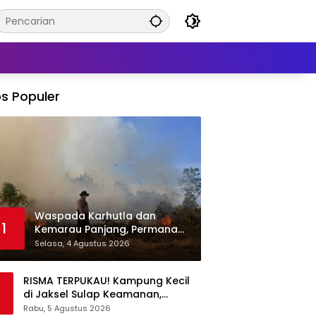
s Populer
Waspada Karhutla dan
1
Kemarau Panjang, Permana
Irmansyah Tekankan Mitigasi
Selasa, 4 Agustus 2026
Berbasis Komunitas
RISMA TERPUKAU! Kampung Kecil
di Jaksel Sulap Keamanan,
Sampah, hingga Ketahanan
Rabu, 5 Agustus 2026