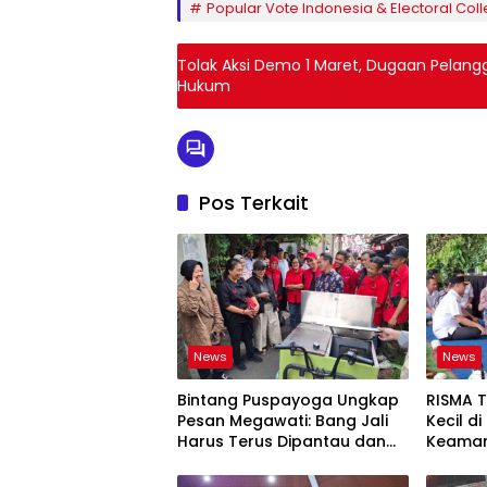
Popular Vote Indonesia & Electoral Col
Tolak Aksi Demo 1 Maret, Dugaan Pelang
Hukum
Pos Terkait
News
News
Bintang Puspayoga Ungkap
RISMA 
Pesan Megawati: Bang Jali
Kecil d
Harus Terus Dipantau dan
Keaman
Dikembangkan
Ketaha
Sistem