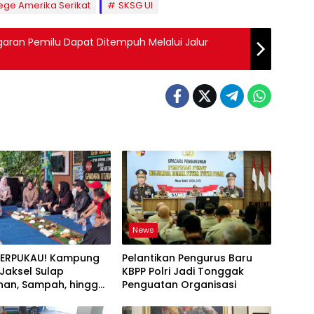
lege Amerika Serikat
SKSG UI
garan Pemilu Dapat Ditempuh Melalui Jalur
News
TERPUKAU! Kampung
Pelantikan Pengurus Baru
i Jaksel Sulap
KBPP Polri Jadi Tonggak
an, Sampah, hingga
Penguatan Organisasi
nan Pangan Jadi Satu