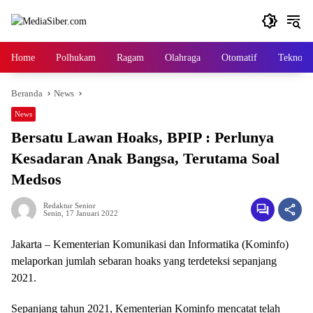
Langsung
ke
konten
Home
Polhukam
Ragam
Olahraga
Otomatif
Tekno
Beranda
News
News
Bersatu Lawan Hoaks, BPIP : Perlunya
Kesadaran Anak Bangsa, Terutama Soal
Medsos
Redaktur Senior
Senin, 17 Januari 2022
Jakarta – Kementerian Komunikasi dan Informatika (Kominfo)
melaporkan jumlah sebaran hoaks yang terdeteksi sepanjang
2021.
Sepanjang tahun 2021, Kementerian Kominfo mencatat telah