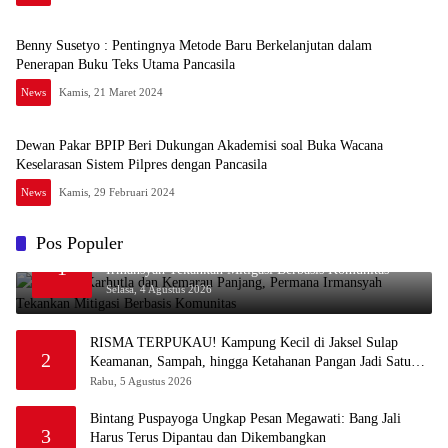
Benny Susetyo : Pentingnya Metode Baru Berkelanjutan dalam
Penerapan Buku Teks Utama Pancasila
News
Kamis, 21 Maret 2024
Dewan Pakar BPIP Beri Dukungan Akademisi soal Buka Wacana
Keselarasan Sistem Pilpres dengan Pancasila
News
Kamis, 29 Februari 2024
Pos Populer
Waspada Karhutla dan Kemarau Panjang, Permana
1
Irmansyah Tekankan Mitigasi Berbasis Komunitas
Selasa, 4 Agustus 2026
RISMA TERPUKAU! Kampung Kecil di Jaksel Sulap
2
Keamanan, Sampah, hingga Ketahanan Pangan Jadi Satu
Sistem
Rabu, 5 Agustus 2026
Bintang Puspayoga Ungkap Pesan Megawati: Bang Jali
3
Harus Terus Dipantau dan Dikembangkan