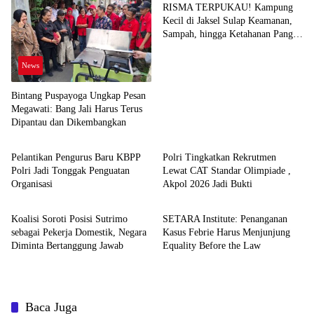
RISMA TERPUKAU! Kampung
Kecil di Jaksel Sulap Keamanan,
Sampah, hingga Ketahanan Pangan
Jadi Satu Sistem
News
Bintang Puspayoga Ungkap Pesan
Megawati: Bang Jali Harus Terus
Dipantau dan Dikembangkan
News
News
Pelantikan Pengurus Baru KBPP
Polri Tingkatkan Rekrutmen
Polri Jadi Tonggak Penguatan
Lewat CAT Standar Olimpiade ,
Organisasi
Akpol 2026 Jadi Bukti
News
News
Koalisi Soroti Posisi Sutrimo
SETARA Institute: Penanganan
sebagai Pekerja Domestik, Negara
Kasus Febrie Harus Menjunjung
Diminta Bertanggung Jawab
Equality Before the Law
Baca Juga