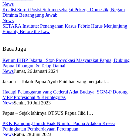
News
Koalisi Soroti Posisi Sutrimo sebagai Pekerja Domestik, Negara
Diminta Bertanggung Jawab
News
SETARA Institute: Penanganan Kasus Febrie Harus Menjunjung
Equality Before the Law
Baca Juga
Ketum IKBP Jakarta : Stop Provokasi Masyarakat Papua, Dukung
Papua Dibangun & Tetap Damai
News
Jumat, 26 Januari 2024
Jakarta – Tokoh Papua Ayub Faidiban yang menjabat…
Hadapi Pelanggaran yang Cederai Adat Budaya, SGM-P Dorong
MRP Profesional & Berintegritas
News
Senin, 10 Juli 2023
Papua – Sejak lahirnya OTSUS Papua Jilid I…
PKK Kampung Inmdi Biak Numfor Papua Adakan Kreasi
Peningkatan Pemberdayaan Perempuan
News
Rabu, 28 Juni 2023