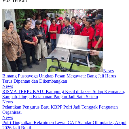
Pos Terkait
News
Bintang Puspayoga Ungkap Pesan Megawati: Bang Jali Harus
Terus Dipantau dan Dikembangkan
News
RISMA TERPUKAU! Kampung Kecil di Jaksel Sulap Keamanan,
Sampah, hingga Ketahanan Pangan Jadi Satu Sistem
News
Pelantikan Pengurus Baru KBPP Polri Jadi Tonggak Penguatan
Organisasi
News
Polri Tingkatkan Rekrutmen Lewat CAT Standar Olimpiade , Akpol
2026 Jadi Bukti