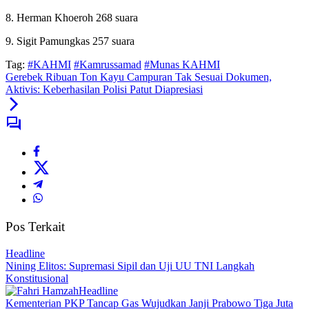
8. Herman Khoeroh 268 suara
9. Sigit Pamungkas 257 suara
Tag:
#KAHMI
#Kamrussamad
#Munas KAHMI
Gerebek Ribuan Ton Kayu Campuran Tak Sesuai Dokumen,
Aktivis: Keberhasilan Polisi Patut Diapresiasi
Pos Terkait
Headline
Nining Elitos: Supremasi Sipil dan Uji UU TNI Langkah
Konstitusional
Headline
Kementerian PKP Tancap Gas Wujudkan Janji Prabowo Tiga Juta