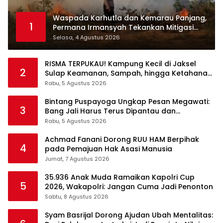
Waspada Karhutla dan Kemarau Panjang,
1
Permana Irmansyah Tekankan Mitigasi
Berbasis Komunitas
Selasa, 4 Agustus 2026
RISMA TERPUKAU! Kampung Kecil di Jaksel
2
Sulap Keamanan, Sampah, hingga Ketahanan
Pangan Jadi Satu Sistem
Rabu, 5 Agustus 2026
Bintang Puspayoga Ungkap Pesan Megawati:
3
Bang Jali Harus Terus Dipantau dan
Dikembangkan
Rabu, 5 Agustus 2026
Achmad Fanani Dorong RUU HAM Berpihak
4
pada Pemajuan Hak Asasi Manusia
Jumat, 7 Agustus 2026
35.936 Anak Muda Ramaikan Kapolri Cup
5
2026, Wakapolri: Jangan Cuma Jadi Penonton
Sabtu, 8 Agustus 2026
Syam Basrijal Dorong Ajudan Ubah Mentalitas: