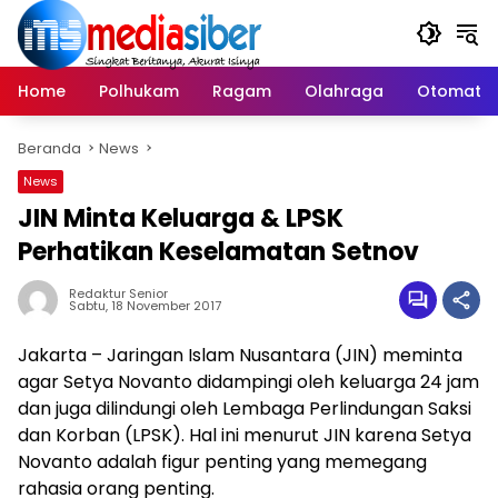
Langsung
ke
konten
Home
Polhukam
Ragam
Olahraga
Otomatif
Beranda
News
News
JIN Minta Keluarga & LPSK
Perhatikan Keselamatan Setnov
Redaktur Senior
Sabtu, 18 November 2017
Jakarta – Jaringan Islam Nusantara (JIN) meminta
agar Setya Novanto didampingi oleh keluarga 24 jam
dan juga dilindungi oleh Lembaga Perlindungan Saksi
dan Korban (LPSK). Hal ini menurut JIN karena Setya
Novanto adalah figur penting yang memegang
rahasia orang penting.