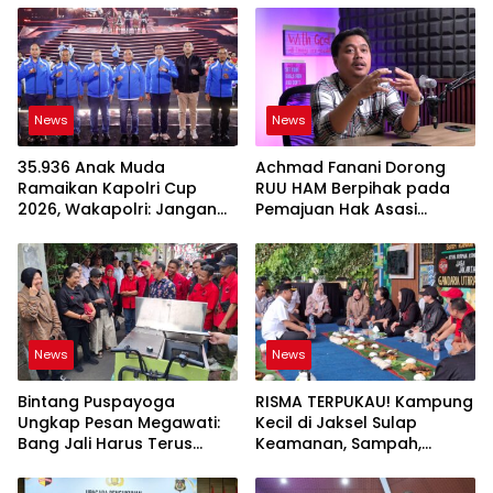
News
News
35.936 Anak Muda
Achmad Fanani Dorong
Ramaikan Kapolri Cup
RUU HAM Berpihak pada
2026, Wakapolri: Jangan
Pemajuan Hak Asasi
Cuma Jadi Penonton
Manusia
News
News
Bintang Puspayoga
RISMA TERPUKAU! Kampung
Ungkap Pesan Megawati:
Kecil di Jaksel Sulap
Bang Jali Harus Terus
Keamanan, Sampah,
Dipantau dan
hingga Ketahanan Pangan
Dikembangkan
Jadi Satu Sistem