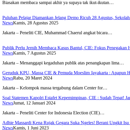
Biasakan membaca sampai akhir ya supaya tak ikut-ikutan…
Puluhan Pelajar Diamankan Jelang Demo Ricuh 28 Agustus, Sekolah
News
Kamis, 28 Agustus 2025
Jakarta – Peneliti CIE, Muhammad Chaerul angkat bicara…
Publik Perlu Jernih Membaca Kasus Bantul, CIE: Fokus Penegakan H
News
Kamis, 7 Agustus 2025
Jakarta – Menanggapi kegaduhan publik atas penangkapan lima…
Geruduk KPU, Massa CIE & Pemuda Moeslim Jayakarta : Apapun Has
News
Rabu, 20 Maret 2024
Jakarta – Kelompok massa tergabung dalam Center for…
Soal Statemen Kapolri Estafet Kepemimpinan, CIE : Sudah Tepat! 
News
Jumat, 12 Januari 2024
Jakarta – Peneliti Center for Indonesia Election (CIE)…
Adhie Massardi Kena Rujak Gegara Suka Ngeles! Berani Ungkit Is
News
Kamis, 1 Juni 2023