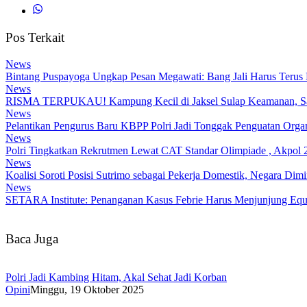
Pos Terkait
News
Bintang Puspayoga Ungkap Pesan Megawati: Bang Jali Harus Terus
News
RISMA TERPUKAU! Kampung Kecil di Jaksel Sulap Keamanan, Samp
News
Pelantikan Pengurus Baru KBPP Polri Jadi Tonggak Penguatan Organ
News
Polri Tingkatkan Rekrutmen Lewat CAT Standar Olimpiade , Akpol 2
News
Koalisi Soroti Posisi Sutrimo sebagai Pekerja Domestik, Negara Di
News
SETARA Institute: Penanganan Kasus Febrie Harus Menjunjung Equa
Baca Juga
Polri Jadi Kambing Hitam, Akal Sehat Jadi Korban
Opini
Minggu, 19 Oktober 2025