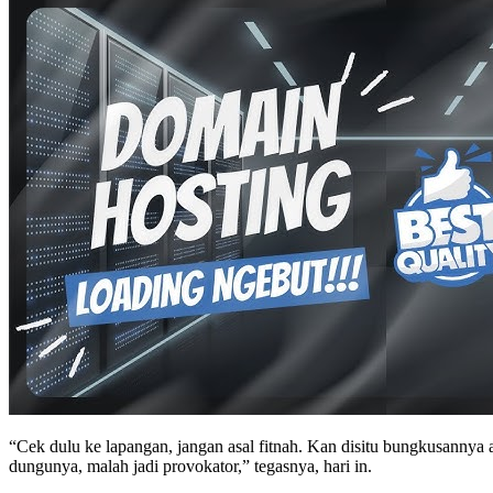
“Cek dulu ke lapangan, jangan asal fitnah. Kan disitu bungkusannya a
dungunya, malah jadi provokator,” tegasnya, hari in.