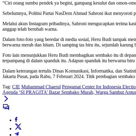
“Ciri orang sumbu pendek ya begini, gampang kesulut dan omon-omon.
Sebelumnya, Politisi Partai NasDem Ahmad Sahroni ikut menyoroti p
Melalui akun Instagram pribadinya, Sahroni mengucapkan terima ka
anggap telah berubah warna.
Dalam foto-foto yang beredar di media sosial, Heru Budi tampak mem
berwarna merah dan hitam. Di samping tas biru itu, sejumlah karung
Foto lain menunjukkan Heru Budi membagikan sembako itu di depan 
terpampang di dalam spanduk itu. Adapun spanduk itu berwarna biru 
Dalam keterangan tertulis Dinas Komunikasi, Informatika, dan Stat
Jakarta Pusat, pada Rabu, 7 Februari 2024. Titik pembagian sembako
Tag:
CIE
Muhammad Chaerul
Pengamat Center for Indonesia Electi
Agenda ‘SI PRAGITA’ Bazar Sembako Murah, Warga Sambut Antus