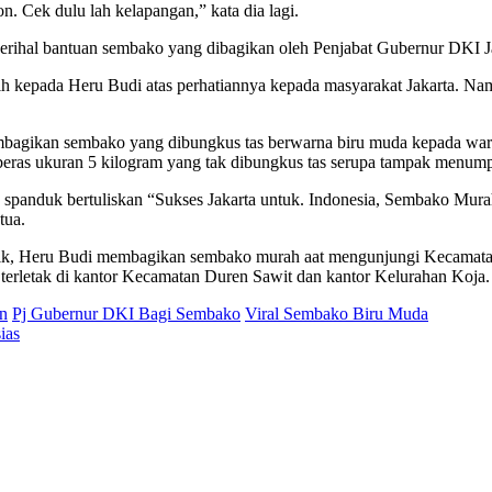
 Cek dulu lah kelapangan,” kata dia lagi.
erihal bantuan sembako yang dibagikan oleh Penjabat Gubernur DKI J
sih kepada Heru Budi atas perhatiannya kepada masyarakat Jakarta. 
bagikan sembako yang dibungkus tas berwarna biru muda kepada warga.
 beras ukuran 5 kilogram yang tak dibungkus tas serupa tampak menump
spanduk bertuliskan “Sukses Jakarta untuk. Indonesia, Sembako Mur
tua.
istik, Heru Budi membagikan sembako murah aat mengunjungi Kecamata
 terletak di kantor Kecamatan Duren Sawit dan kantor Kelurahan Koja.
on
Pj Gubernur DKI Bagi Sembako
Viral Sembako Biru Muda
ias