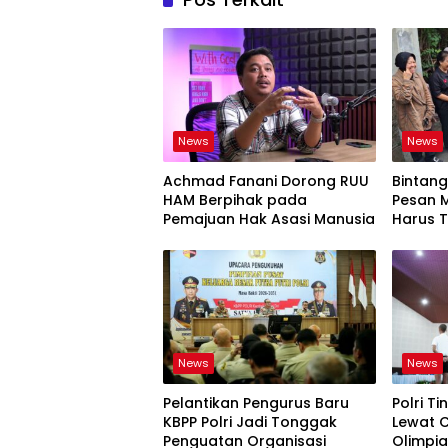
News
News
Achmad Fanani Dorong RUU
Bintan
HAM Berpihak pada
Pesan M
Pemajuan Hak Asasi Manusia
Harus 
Dikemb
News
News
Pelantikan Pengurus Baru
Polri T
KBPP Polri Jadi Tonggak
Lewat 
Penguatan Organisasi
Olimpia