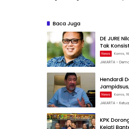
Bukti
Baca Juga
DE JURE Ni
Tak Konsis
News
Kamis, 16
JAKARTA – Democ
Hendardi D
Jampidsus,
News
Kamis, 16
JAKARTA – Ketua
KPK Dorong
Kejati Bant