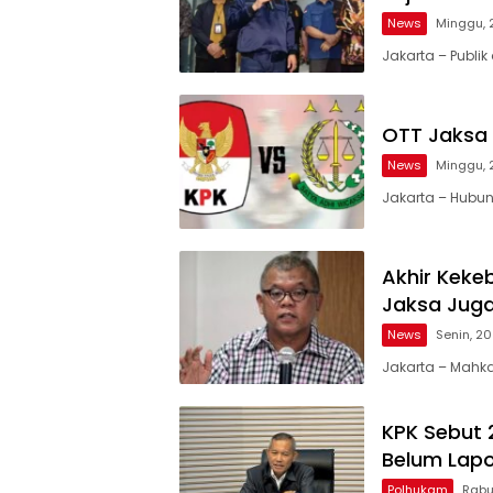
News
Minggu, 
Jakarta – Publi
OTT Jaksa 
News
Minggu, 
Jakarta – Hubu
Akhir Keke
Jaksa Jug
News
Senin, 2
Jakarta – Mahk
KPK Sebut 
Belum Lapo
Polhukam
Rabu