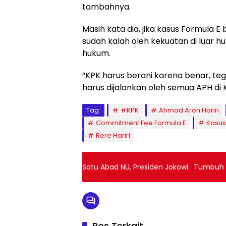
tambahnya.
Masih kata dia, jika kasus Formula 
sudah kalah oleh kekuatan di luar
hukum.
“KPK harus berani karena benar, te
harus dijalankan oleh semua APH di 
Tag:
#KPK
Ahmad Aron Hariri
Commitment Fee Formula E
Kasus
Rere Hariri
Satu Abad NU, Presiden Jokowi : Tumbu
Pos Terkait