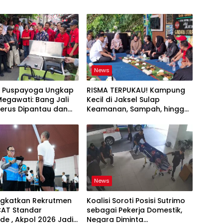
News
g Puspayoga Ungkap
RISMA TERPUKAU! Kampung
egawati: Bang Jali
Kecil di Jaksel Sulap
Terus Dipantau dan
Keamanan, Sampah, hingga
angkan
Ketahanan Pangan Jadi Satu
Sistem
News
ingkatkan Rekrutmen
Koalisi Soroti Posisi Sutrimo
CAT Standar
sebagai Pekerja Domestik,
de , Akpol 2026 Jadi
Negara Diminta