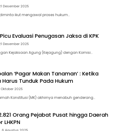
21 Desember 2025
k diminta ikut mengawal proses hukum…
Picu Evaluasi Penugasan Jaksa di KPK
21 Desember 2025
ngan Kejaksaan Agung (Kejagung) dengan Komisi…
balan ‘Pagar Makan Tanaman’ : Ketika
a Harus Tunduk Pada Hukum
0 Oktober 2025
amah Konstitusi (MK) akhirnya menabuh genderang…
2.821 Orang Pejabat Pusat hingga Daerah
r LHKPN
, 6 Agustus 2025