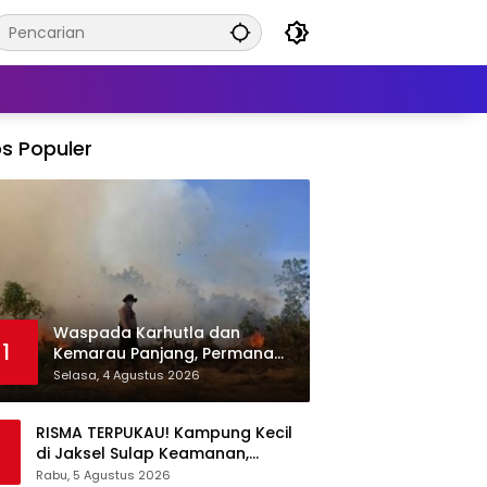
s Populer
Waspada Karhutla dan
1
Kemarau Panjang, Permana
Irmansyah Tekankan Mitigasi
Selasa, 4 Agustus 2026
Berbasis Komunitas
RISMA TERPUKAU! Kampung Kecil
di Jaksel Sulap Keamanan,
Sampah, hingga Ketahanan
Rabu, 5 Agustus 2026