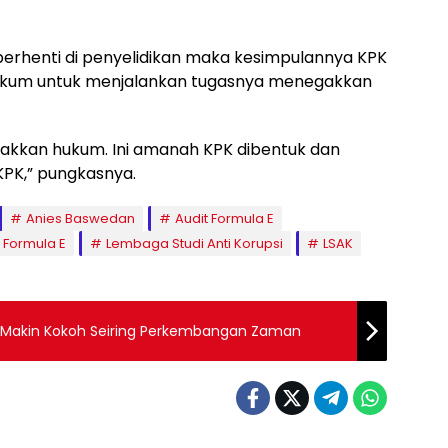
E berhenti di penyelidikan maka kesimpulannya KPK
 hukum untuk menjalankan tugasnya menegakkan
gakkan hukum. Ini amanah KPK dibentuk dan
KPK,” pungkasnya.
Anies Baswedan
Audit Formula E
 Formula E
Lembaga Studi Anti Korupsi
LSAK
h Makin Kokoh Seiring Perkembangan Zaman