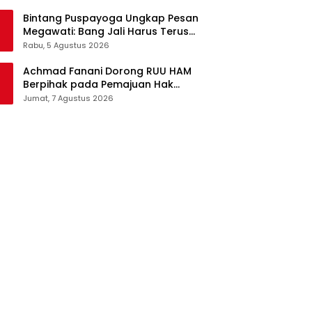
Pangan Jadi Satu Sistem
Bintang Puspayoga Ungkap Pesan
Megawati: Bang Jali Harus Terus
Dipantau dan Dikembangkan
Rabu, 5 Agustus 2026
Achmad Fanani Dorong RUU HAM
Berpihak pada Pemajuan Hak
Asasi Manusia
Jumat, 7 Agustus 2026