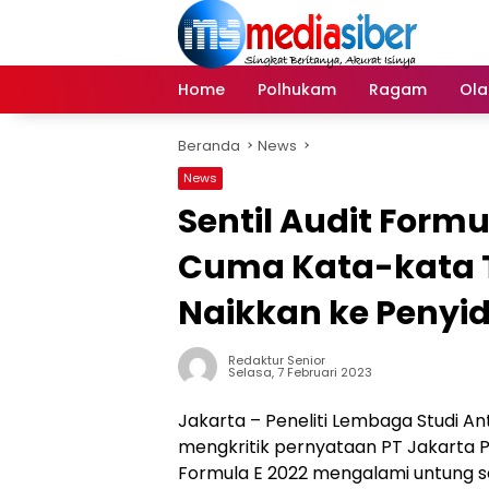
Langsung
ke
konten
Home
Polhukam
Ragam
Ola
Beranda
News
News
Sentil Audit Formu
Cuma Kata-kata 
Naikkan ke Penyid
Redaktur Senior
Selasa, 7 Februari 2023
Jakarta – Peneliti Lembaga Studi An
mengkritik pernyataan PT Jakarta 
Formula E 2022 mengalami untung se