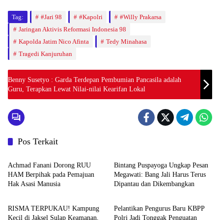
Tag:
#Jari 98
#Kapolri
#Willy Prakarsa
Jaringan Aktivis Reformasi Indonesia 98
Kapolda Jatim Nico Afinta
Tedy Minahasa
Tragedi Kanjuruhan
Benny Susetyo : Garda Terdepan Pembumian Pancasila adalah
Guru, Terapkan Lewat Nilai-nilai Kearifan Lokal
Pos Terkait
News
News
Achmad Fanani Dorong RUU
Bintang Puspayoga Ungkap Pesan
HAM Berpihak pada Pemajuan
Megawati: Bang Jali Harus Terus
Hak Asasi Manusia
Dipantau dan Dikembangkan
News
News
RISMA TERPUKAU! Kampung
Pelantikan Pengurus Baru KBPP
Kecil di Jaksel Sulap Keamanan,
Polri Jadi Tonggak Penguatan