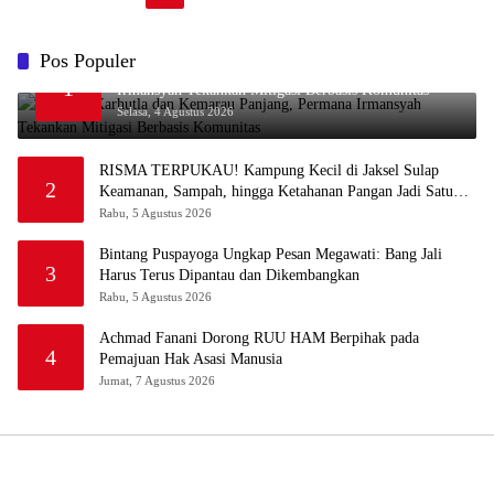
Pos Populer
Waspada Karhutla dan Kemarau Panjang, Permana
1
Irmansyah Tekankan Mitigasi Berbasis Komunitas
Selasa, 4 Agustus 2026
RISMA TERPUKAU! Kampung Kecil di Jaksel Sulap
2
Keamanan, Sampah, hingga Ketahanan Pangan Jadi Satu
Sistem
Rabu, 5 Agustus 2026
Bintang Puspayoga Ungkap Pesan Megawati: Bang Jali
3
Harus Terus Dipantau dan Dikembangkan
Rabu, 5 Agustus 2026
Achmad Fanani Dorong RUU HAM Berpihak pada
4
Pemajuan Hak Asasi Manusia
Jumat, 7 Agustus 2026