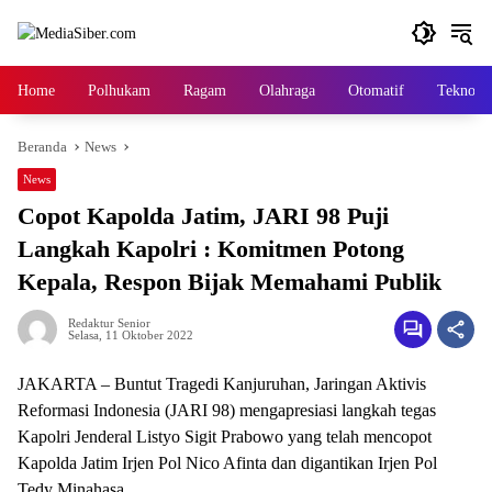
Langsung
ke
konten
Home
Polhukam
Ragam
Olahraga
Otomatif
Tekno
Beranda
News
News
Copot Kapolda Jatim, JARI 98 Puji
Langkah Kapolri : Komitmen Potong
Kepala, Respon Bijak Memahami Publik
Redaktur Senior
Selasa, 11 Oktober 2022
JAKARTA – Buntut Tragedi Kanjuruhan, Jaringan Aktivis
Reformasi Indonesia (JARI 98) mengapresiasi langkah tegas
Kapolri Jenderal Listyo Sigit Prabowo yang telah mencopot
Kapolda Jatim Irjen Pol Nico Afinta dan digantikan Irjen Pol
Tedy Minahasa.