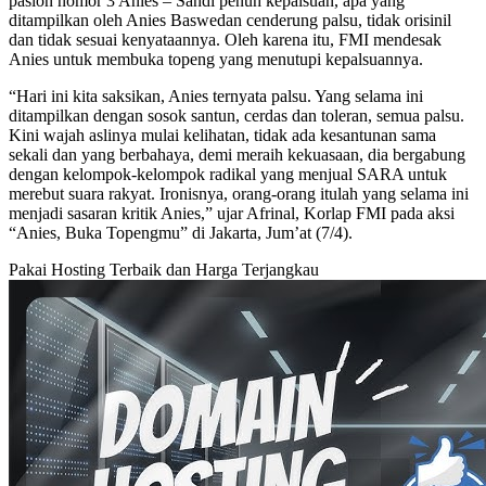
paslon nomor 3 Anies – Sandi penuh kepalsuan, apa yang
ditampilkan oleh Anies Baswedan cenderung palsu, tidak orisinil
dan tidak sesuai kenyataannya. Oleh karena itu, FMI mendesak
Anies untuk membuka topeng yang menutupi kepalsuannya.
“Hari ini kita saksikan, Anies ternyata palsu. Yang selama ini
ditampilkan dengan sosok santun, cerdas dan toleran, semua palsu.
Kini wajah aslinya mulai kelihatan, tidak ada kesantunan sama
sekali dan yang berbahaya, demi meraih kekuasaan, dia bergabung
dengan kelompok-kelompok radikal yang menjual SARA untuk
merebut suara rakyat. Ironisnya, orang-orang itulah yang selama ini
menjadi sasaran kritik Anies,” ujar Afrinal, Korlap FMI pada aksi
“Anies, Buka Topengmu” di Jakarta, Jum’at (7/4).
Pakai Hosting Terbaik dan Harga Terjangkau