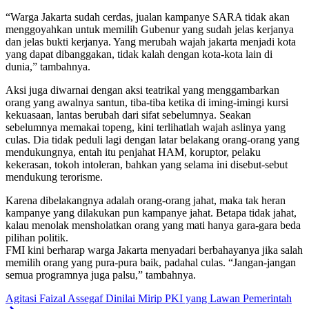
“Warga Jakarta sudah cerdas, jualan kampanye SARA tidak akan
menggoyahkan untuk memilih Gubenur yang sudah jelas kerjanya
dan jelas bukti kerjanya. Yang merubah wajah jakarta menjadi kota
yang dapat dibanggakan, tidak kalah dengan kota-kota lain di
dunia,” tambahnya.
Aksi juga diwarnai dengan aksi teatrikal yang menggambarkan
orang yang awalnya santun, tiba-tiba ketika di iming-imingi kursi
kekuasaan, lantas berubah dari sifat sebelumnya. Seakan
sebelumnya memakai topeng, kini terlihatlah wajah aslinya yang
culas. Dia tidak peduli lagi dengan latar belakang orang-orang yang
mendukungnya, entah itu penjahat HAM, koruptor, pelaku
kekerasan, tokoh intoleran, bahkan yang selama ini disebut-sebut
mendukung terorisme.
Karena dibelakangnya adalah orang-orang jahat, maka tak heran
kampanye yang dilakukan pun kampanye jahat. Betapa tidak jahat,
kalau menolak mensholatkan orang yang mati hanya gara-gara beda
pilihan politik.
FMI kini berharap warga Jakarta menyadari berbahayanya jika salah
memilih orang yang pura-pura baik, padahal culas. “Jangan-jangan
semua programnya juga palsu,” tambahnya.
Agitasi Faizal Assegaf Dinilai Mirip PKI yang Lawan Pemerintah