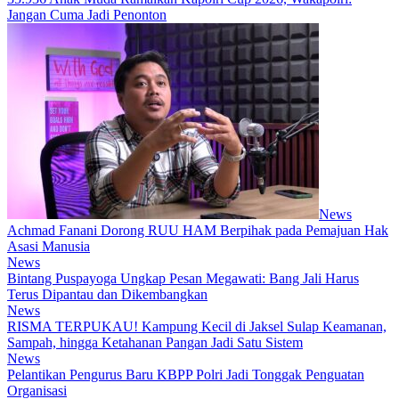
Jangan Cuma Jadi Penonton
News
Achmad Fanani Dorong RUU HAM Berpihak pada Pemajuan Hak
Asasi Manusia
News
Bintang Puspayoga Ungkap Pesan Megawati: Bang Jali Harus
Terus Dipantau dan Dikembangkan
News
RISMA TERPUKAU! Kampung Kecil di Jaksel Sulap Keamanan,
Sampah, hingga Ketahanan Pangan Jadi Satu Sistem
News
Pelantikan Pengurus Baru KBPP Polri Jadi Tonggak Penguatan
Organisasi