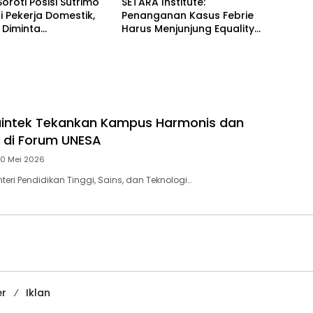
Soroti Posisi Sutrimo
SETARA Institute:
 Pekerja Domestik,
Penanganan Kasus Febrie
 Diminta
Harus Menjunjung Equality
ggung Jawab
Before the Law
aintek Tekankan Kampus Harmonis dan
f di Forum UNESA
10 Mei 2026
eri Pendidikan Tinggi, Sains, dan Teknologi…
er
Iklan