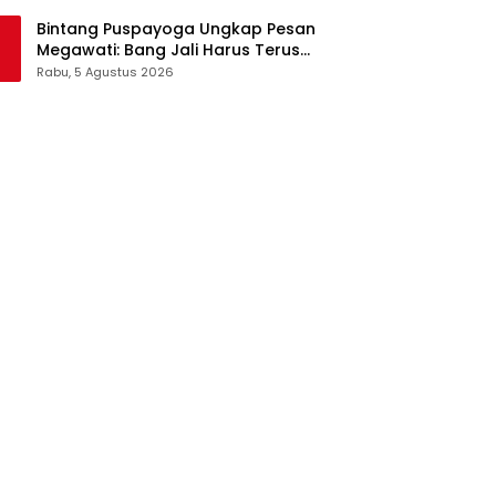
Pangan Jadi Satu Sistem
Bintang Puspayoga Ungkap Pesan
Megawati: Bang Jali Harus Terus
Dipantau dan Dikembangkan
Rabu, 5 Agustus 2026