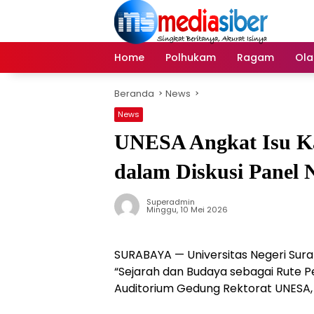
Langsung
ke
konten
Home
Polhukam
Ragam
Ola
Beranda
News
News
UNESA Angkat Isu K
dalam Diskusi Panel 
Superadmin
Minggu, 10 Mei 2026
SURABAYA — Universitas Negeri Sur
“Sejarah dan Budaya sebagai Rute P
Auditorium Gedung Rektorat UNESA,