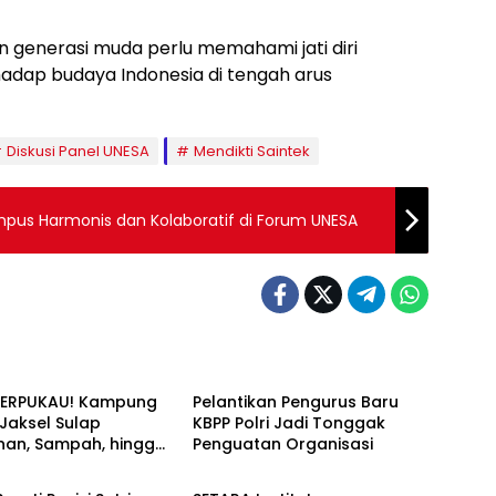
generasi muda perlu memahami jati diri
adap budaya Indonesia di tengah arus
Diskusi Panel UNESA
Mendikti Saintek
mpus Harmonis dan Kolaboratif di Forum UNESA
News
TERPUKAU! Kampung
Pelantikan Pengurus Baru
i Jaksel Sulap
KBPP Polri Jadi Tonggak
an, Sampah, hingga
Penguatan Organisasi
News
nan Pangan Jadi Satu