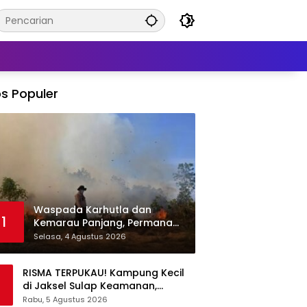
s Populer
Waspada Karhutla dan
1
Kemarau Panjang, Permana
Irmansyah Tekankan Mitigasi
Selasa, 4 Agustus 2026
Berbasis Komunitas
RISMA TERPUKAU! Kampung Kecil
di Jaksel Sulap Keamanan,
Sampah, hingga Ketahanan
Rabu, 5 Agustus 2026