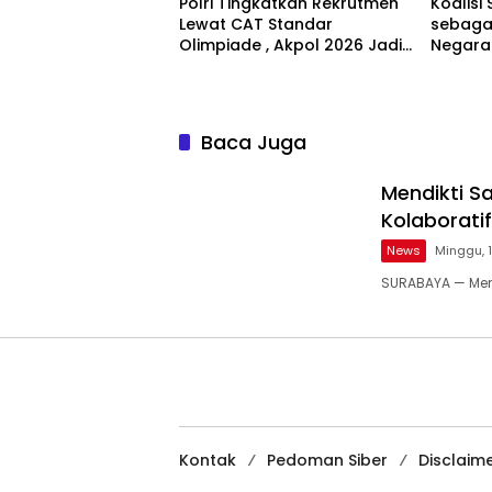
Polri Tingkatkan Rekrutmen
Koalisi 
Lewat CAT Standar
sebagai
Olimpiade , Akpol 2026 Jadi
Negara
Bukti
Bertan
Baca Juga
Mendikti S
Kolaborati
News
Minggu, 
SURABAYA — Ment
Kontak
Pedoman Siber
Disclaim