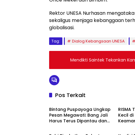
Rektor UNESA Nurhasan mengatakan 
sekaligus menjaga kebanggaan terh
globalisasi.
Tag:
Dialog Kebangsaan UNESA
Mendikti Saintek Tekankan Ka
Pos Terkait
News
News
Bintang Puspayoga Ungkap
RISMA 
Pesan Megawati: Bang Jali
Kecil d
Harus Terus Dipantau dan
Keaman
News
News
Dikembangkan
Ketaha
Sistem