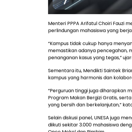
Menteri PPPA Arifatul Choiri Fauzi 
perlindungan mahasiswa yang berjala
“Kampus tidak cukup hanya menyamp
memastikan adanya pencegahan, me
penanganan kasus yang tegas,” ujar
Sementara itu, Mendikti Saintek Br
kampus yang harmonis dan kolabora
“Perguruan tinggi juga diharapkan 
Program Makan Bergizi Gratis, sert
yang bersih dan berkelanjutan,” kata
Selain diskusi panel, UNESA juga me
diikuti sekitar 3.000 mahasiswa de
Once Mekel dan Bimbim.