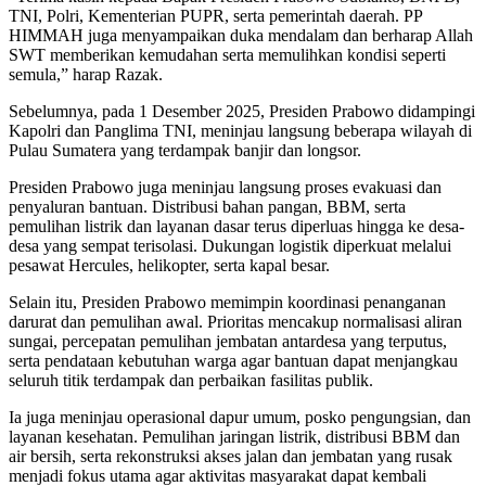
TNI, Polri, Kementerian PUPR, serta pemerintah daerah. PP
HIMMAH juga menyampaikan duka mendalam dan berharap Allah
SWT memberikan kemudahan serta memulihkan kondisi seperti
semula,” harap Razak.
Sebelumnya, pada 1 Desember 2025, Presiden Prabowo didampingi
Kapolri dan Panglima TNI, meninjau langsung beberapa wilayah di
Pulau Sumatera yang terdampak banjir dan longsor.
Presiden Prabowo juga meninjau langsung proses evakuasi dan
penyaluran bantuan. Distribusi bahan pangan, BBM, serta
pemulihan listrik dan layanan dasar terus diperluas hingga ke desa-
desa yang sempat terisolasi. Dukungan logistik diperkuat melalui
pesawat Hercules, helikopter, serta kapal besar.
Selain itu, Presiden Prabowo memimpin koordinasi penanganan
darurat dan pemulihan awal. Prioritas mencakup normalisasi aliran
sungai, percepatan pemulihan jembatan antardesa yang terputus,
serta pendataan kebutuhan warga agar bantuan dapat menjangkau
seluruh titik terdampak dan perbaikan fasilitas publik.
Ia juga meninjau operasional dapur umum, posko pengungsian, dan
layanan kesehatan. Pemulihan jaringan listrik, distribusi BBM dan
air bersih, serta rekonstruksi akses jalan dan jembatan yang rusak
menjadi fokus utama agar aktivitas masyarakat dapat kembali