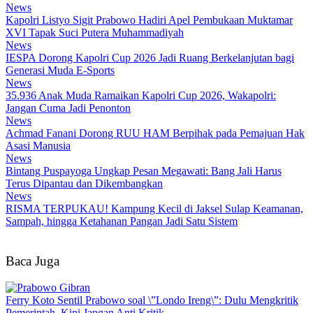
News
Kapolri Listyo Sigit Prabowo Hadiri Apel Pembukaan Muktamar
XVI Tapak Suci Putera Muhammadiyah
News
IESPA Dorong Kapolri Cup 2026 Jadi Ruang Berkelanjutan bagi
Generasi Muda E-Sports
News
35.936 Anak Muda Ramaikan Kapolri Cup 2026, Wakapolri:
Jangan Cuma Jadi Penonton
News
Achmad Fanani Dorong RUU HAM Berpihak pada Pemajuan Hak
Asasi Manusia
News
Bintang Puspayoga Ungkap Pesan Megawati: Bang Jali Harus
Terus Dipantau dan Dikembangkan
News
RISMA TERPUKAU! Kampung Kecil di Jaksel Sulap Keamanan,
Sampah, hingga Ketahanan Pangan Jadi Satu Sistem
Baca Juga
Ferry Koto Sentil Prabowo soal \”Londo Ireng\”: Dulu Mengkritik
Pemerintah, Kini Jangan Anti Kritik