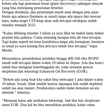
belum ada lagi penemuan besar (giant discovery) cadangan minyak
yang bisa menopang penurunan tersebut.
Dengan demikian, jika pemerintah masih setia dengan peta jalan
bisnis apa adanya (business as usual) tanpa ada upaya dan inovasi
baru, maka target LTP tetap akan sulit tercapai meskipun sudah
mundur menjadi 2033.
“Kalau dibilang mundur 3 tahun ya saya lihat ini makin lama makin
pesimis kita jadinya. Cuma memang harapan kita sih bisa tercapai.
Tapi kalau seperti ini terus kondisinya tanpa ada kemajuan, business
as usual ya saya kurang bisa percaya untuk bisa tercapai,” tegas
Moshe.
Menurutnya, penambahan produksi hingga 400-500 ribu BOPD
masih sulit tercapai dalam waktu 10 tahun ke depan. Ada dua kunci
untuk bisa mengejar ketertinggalan ini, yaitu semakin gencar
eksplorasi dan teknologi Enhanced Oil Recovery (EOR).
“Belum ada yang buat kita yakin bisa mencapai 1 juta dalam waktu
10 tahun. Susah, tidak mudah karena lapangan kita sudah depleted,
sudah tua atau mature. Produksinya sudah mulai menurun secara
alamiah,” tuturnya.
“Memang harus ada tambahan teknologi. Jadi dua hal, eksplorasi
sama EOR. Dua hal itu bisa menaikkan produksi, kalau cuma