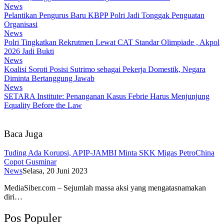
News
Pelantikan Pengurus Baru KBPP Polri Jadi Tonggak Penguatan
Organisasi
News
Polri Tingkatkan Rekrutmen Lewat CAT Standar Olimpiade , Akpol
2026 Jadi Bukti
News
Koalisi Soroti Posisi Sutrimo sebagai Pekerja Domestik, Negara
Diminta Bertanggung Jawab
News
SETARA Institute: Penanganan Kasus Febrie Harus Menjunjung
Equality Before the Law
Baca Juga
Tuding Ada Korupsi, APIP-JAMBI Minta SKK Migas PetroChina
Copot Gusminar
News
Selasa, 20 Juni 2023
MediaSiber.com – Sejumlah massa aksi yang mengatasnamakan
diri…
Pos Populer