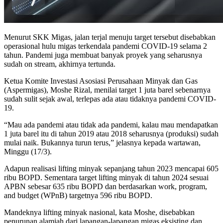
Menurut SKK Migas, jalan terjal menuju target tersebut disebabkan
operasional hulu migas terkendala pandemi COVID-19 selama 2
tahun. Pandemi juga membuat banyak proyek yang seharusnya
sudah on stream, akhirnya tertunda.
Ketua Komite Investasi Asosiasi Perusahaan Minyak dan Gas
(Aspermigas), Moshe Rizal, menilai target 1 juta barel sebenarnya
sudah sulit sejak awal, terlepas ada atau tidaknya pandemi COVID-
19.
“Mau ada pandemi atau tidak ada pandemi, kalau mau mendapatkan
1 juta barel itu di tahun 2019 atau 2018 seharusnya (produksi) sudah
mulai naik. Bukannya turun terus,” jelasnya kepada wartawan,
Minggu (17/3).
Adapun realisasi lifting minyak sepanjang tahun 2023 mencapai 605
ribu BOPD. Sementara target lifting minyak di tahun 2024 sesuai
APBN sebesar 635 ribu BOPD dan berdasarkan work, program,
and budget (WPnB) targetnya 596 ribu BOPD.
Mandeknya lifting minyak nasional, kata Moshe, disebabkan
penurunan alamiah dari lapangan-lapangan migas eksisting dan