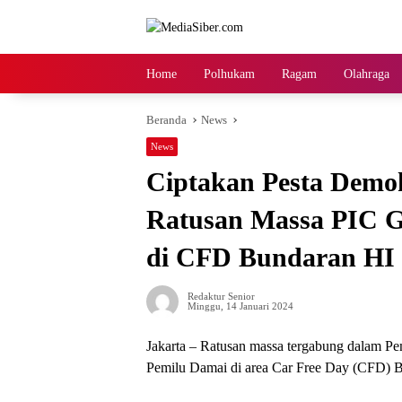
Langsung
ke
konten
Home
Polhukam
Ragam
Olahraga
Beranda
News
News
Ciptakan Pesta Demo
Ratusan Massa PIC G
di CFD Bundaran HI
Redaktur Senior
Minggu, 14 Januari 2024
Jakarta – Ratusan massa tergabung dalam Pe
Pemilu Damai di area Car Free Day (CFD) B