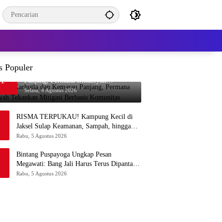
s Populer
Waspada Karhutla dan Kemarau
1
Panjang, Permana Irmansyah
Tekankan Mitigasi Berbasis Komunitas
Selasa, 4 Agustus 2026
RISMA TERPUKAU! Kampung Kecil di
Jaksel Sulap Keamanan, Sampah, hingga
Ketahanan Pangan Jadi Satu Sistem
Rabu, 5 Agustus 2026
Bintang Puspayoga Ungkap Pesan
Megawati: Bang Jali Harus Terus Dipantau
dan Dikembangkan
Rabu, 5 Agustus 2026