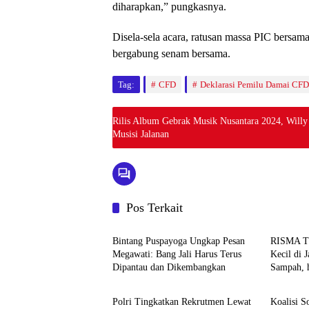
diharapkan,” pungkasnya.
Disela-sela acara, ratusan massa PIC bersam
bergabung senam bersama.
Tag:
CFD
Deklarasi Pemilu Damai CFD
Rilis Album Gebrak Musik Nusantara 2024, Willy
Musisi Jalanan
Pos Terkait
News
News
Bintang Puspayoga Ungkap Pesan
RISMA 
Megawati: Bang Jali Harus Terus
Kecil di 
Dipantau dan Dikembangkan
Sampah, 
News
News
Jadi Satu
Polri Tingkatkan Rekrutmen Lewat
Koalisi S