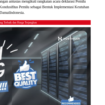
angan antusias mengikuti rangkaian acara deklarasi Pemilu
ondusifitas Pemilu sebagai Bentuk Implementasi Keutuhan
aDamaiIndonesia.
ing Terbaik dan Harga Terjangkau