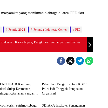
a masyarakat yang menikmati olahraga di area CFD ikut
Pemilu 2024
Pemuda Indonesia Center
PIC
 Prakarsa : Karya Nyata, Bangkitkan Semangat Seniman &
News
TERPUKAU! Kampung
Pelantikan Pengurus Baru KBPP
Jaksel Sulap Keamanan,
Polri Jadi Tonggak Penguatan
hingga Ketahanan Pangan
Organisasi
News
 Sistem
oroti Posisi Sutrimo sebagai
SETARA Institute: Penanganan