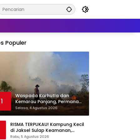
s Populer
Waspada Karhutla dan
1
Kemarau Panjang, Permana
Irmansyah Tekankan Mitigasi
Selasa, 4 Agustus 2026
Berbasis Komunitas
RISMA TERPUKAU! Kampung Kecil
di Jaksel Sulap Keamanan,
Sampah, hingga Ketahanan
Rabu, 5 Agustus 2026