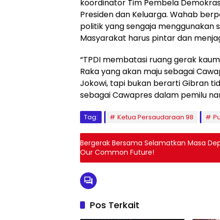
koordinator Tim Pembela Demokrasi
Presiden dan Keluarga. Wahab berp
politik yang sengaja menggunakan 
Masyarakat harus pintar dan menjag
“TPDI membatasi ruang gerak kaum
Raka yang akan maju sebagai Cawa
Jokowi, tapi bukan berarti Gibran t
sebagai Cawapres dalam pemilu nan
Tag:
Ketua Persaudaraan 98
P
Bergerak Bersama Selamatkan Masa Dep
Our Common Future!
Pos Terkait