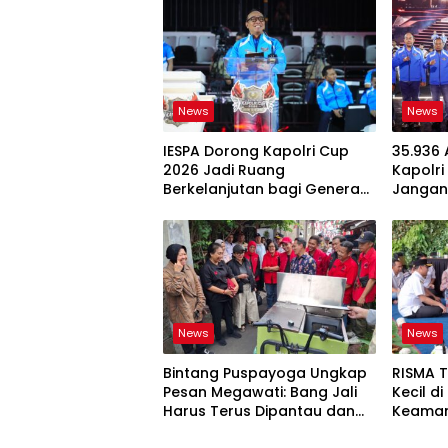
News
News
IESPA Dorong Kapolri Cup
35.936
2026 Jadi Ruang
Kapolri
Berkelanjutan bagi Generasi
Jangan
Muda E-Sports
News
News
Bintang Puspayoga Ungkap
RISMA 
Pesan Megawati: Bang Jali
Kecil d
Harus Terus Dipantau dan
Keaman
Dikembangkan
Ketaha