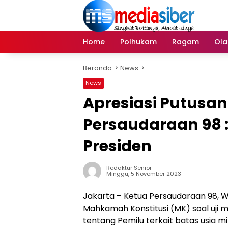
Langsung
ke
konten
Home
Polhukam
Ragam
Ola
Beranda
News
News
Apresiasi Putusan
Persaudaraan 98 
Presiden
Redaktur Senior
Minggu, 5 November 2023
Jakarta – Ketua Persaudaraan 98, 
Mahkamah Konstitusi (MK) soal uji m
tentang Pemilu terkait batas usia m