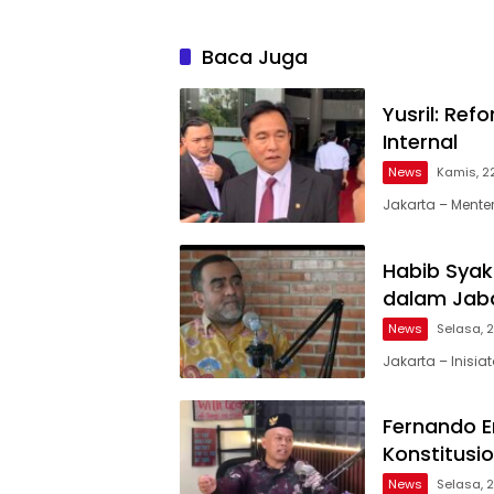
Sistem
Baca Juga
Yusril: Re
Internal
News
Kamis, 2
Jakarta – Mente
Habib Syaku
dalam Jaba
News
Selasa, 
Jakarta – Inisi
Fernando E
Konstitusio
News
Selasa, 