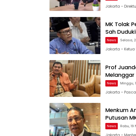
Jakarta – Direkt
MK Tolak Pe
Sah Duduki
News
Selasa, 
Jakarta – Ketua
Prof Juand
Melanggar
News
Minggu, 
Jakarta – Pasc
Menkum And
Putusan MK
News
Rabu, 19
Jakarta – Ment