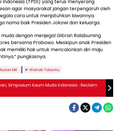
 Indonesia (TPDI) yang terus menyerang
esan agar masyarakat jangan terpengaruh oleh
segala cara untuk menjatuhkan lawannya.
a nama baik Presiden Jokowi dan keluarga.
 muda dengan menjegal Gibran Ralabuming
pres bersama Prabowo. Meskipun anak Presiden
idak memiliki hak untuk mencalonkan diri maju
tinya.” pungkasnya.
utusan MK
Wahab Talaohu
an, Simposium Kaum Muda Indonesia : Reclaim