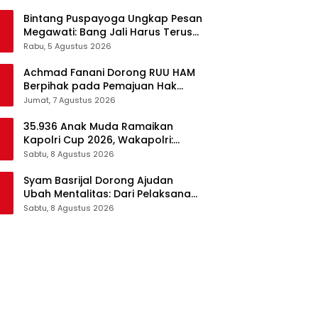
Pangan Jadi Satu Sistem
Bintang Puspayoga Ungkap Pesan
Megawati: Bang Jali Harus Terus
Dipantau dan Dikembangkan
Rabu, 5 Agustus 2026
Achmad Fanani Dorong RUU HAM
Berpihak pada Pemajuan Hak
Asasi Manusia
Jumat, 7 Agustus 2026
35.936 Anak Muda Ramaikan
Kapolri Cup 2026, Wakapolri:
Jangan Cuma Jadi Penonton
Sabtu, 8 Agustus 2026
Syam Basrijal Dorong Ajudan
Ubah Mentalitas: Dari Pelaksana
Instruksi Jadi Pencipta Nilai
Sabtu, 8 Agustus 2026