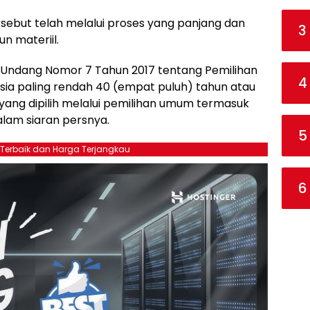
but telah melalui proses yang panjang dan
3
n materiil.
g-Undang Nomor 7 Tahun 2017 tentang Pemilihan
4
ia paling rendah 40 (empat puluh) tahun atau
ang dipilih melalui pemilihan umum termasuk
alam siaran persnya.
5
 Terbaik dan Harga Terjangkau
6