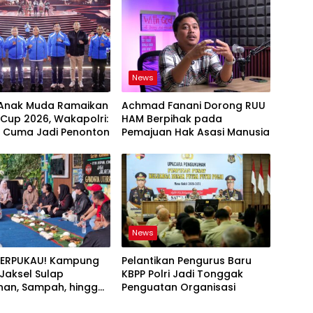
News
 Anak Muda Ramaikan
Achmad Fanani Dorong RUU
 Cup 2026, Wakapolri:
HAM Berpihak pada
 Cuma Jadi Penonton
Pemajuan Hak Asasi Manusia
News
TERPUKAU! Kampung
Pelantikan Pengurus Baru
i Jaksel Sulap
KBPP Polri Jadi Tonggak
an, Sampah, hingga
Penguatan Organisasi
nan Pangan Jadi Satu