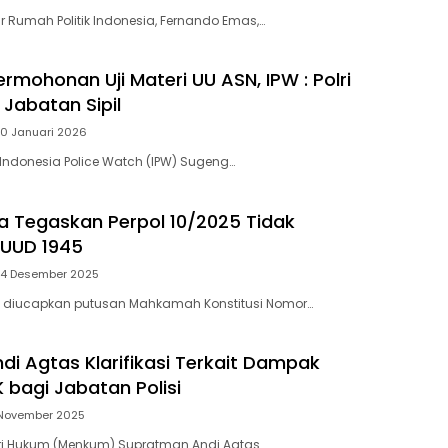
ur Rumah Politik Indonesia, Fernando Emas,…
rmohonan Uji Materi UU ASN, IPW : Polri
 Jabatan Sipil
20 Januari 2026
 Indonesia Police Watch (IPW) Sugeng…
a Tegaskan Perpol 10/2025 Tidak
 UUD 1945
14 Desember 2025
a diucapkan putusan Mahkamah Konstitusi Nomor…
i Agtas Klarifikasi Terkait Dampak
 bagi Jabatan Polisi
 November 2025
eri Hukum (Menkum) Supratman Andi Agtas…