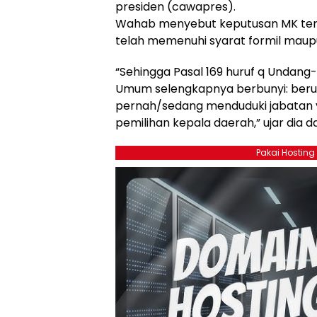
presiden (cawapres).
Wahab menyebut keputusan MK terse
telah memenuhi syarat formil maupu
“Sehingga Pasal 169 huruf q Undan
Umum selengkapnya berbunyi: berus
pernah/sedang menduduki jabatan y
pemilihan kepala daerah,” ujar dia d
Pakai Hosting