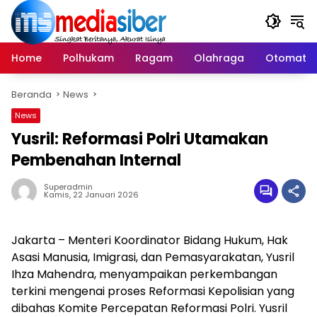
Langsung
ke
konten
Home
Polhukam
Ragam
Olahraga
Otomatif
Beranda
News
News
Yusril: Reformasi Polri Utamakan
Pembenahan Internal
Superadmin
Kamis, 22 Januari 2026
Jakarta – Menteri Koordinator Bidang Hukum, Hak
Asasi Manusia, Imigrasi, dan Pemasyarakatan, Yusril
Ihza Mahendra, menyampaikan perkembangan
terkini mengenai proses Reformasi Kepolisian yang
dibahas Komite Percepatan Reformasi Polri. Yusril