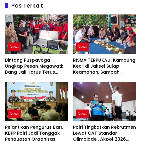
Pos Terkait
News
News
Bintang Puspayoga
RISMA TERPUKAU! Kampung
Ungkap Pesan Megawati:
Kecil di Jaksel Sulap
Bang Jali Harus Terus
Keamanan, Sampah,
Dipantau dan
hingga Ketahanan Pangan
Dikembangkan
Jadi Satu Sistem
News
News
Pelantikan Pengurus Baru
Polri Tingkatkan Rekrutmen
KBPP Polri Jadi Tonggak
Lewat CAT Standar
Penguatan Organisasi
Olimpiade , Akpol 2026