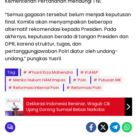
Kementerian Pertahanan menaungi TNI.
“Semua gagasan tersebut belum menjadi keputusan
final. Komite akan menyampaikan beberapa
alternatif rekomendasi kepada Presiden. Pada
akhirnya, keputusan berada di tangan Presiden dan
DPR, karena struktur, tugas, dan
pertanggungjawaban Polri diatur oleh undang-
undang,” pungkas Yusril.
Tag:
#Yusril Ihza Mahendra
KUHAP
Menko Hukum HAM Imipas
Polri
Putusan MK
Reformasi Internal Polri
Reformasi Polri
Deklarasi Indonesia Bersinar, Wagub Cik
Ujang Dorong Sumsel Bebas Narkoba