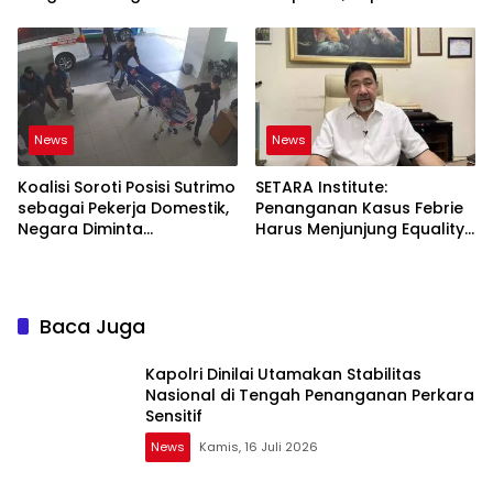
Jadi Bukti
News
News
Koalisi Soroti Posisi Sutrimo
SETARA Institute:
sebagai Pekerja Domestik,
Penanganan Kasus Febrie
Negara Diminta
Harus Menjunjung Equality
Bertanggung Jawab
Before the Law
Baca Juga
Kapolri Dinilai Utamakan Stabilitas
Nasional di Tengah Penanganan Perkara
Sensitif
News
Kamis, 16 Juli 2026