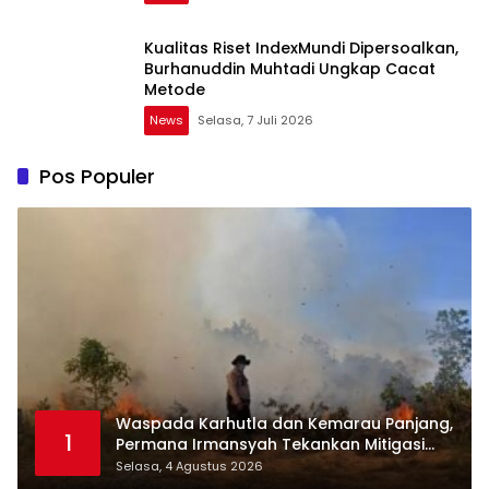
Kualitas Riset IndexMundi Dipersoalkan,
Burhanuddin Muhtadi Ungkap Cacat
Metode
News
Selasa, 7 Juli 2026
Pos Populer
Waspada Karhutla dan Kemarau Panjang,
1
Permana Irmansyah Tekankan Mitigasi
Berbasis Komunitas
Selasa, 4 Agustus 2026