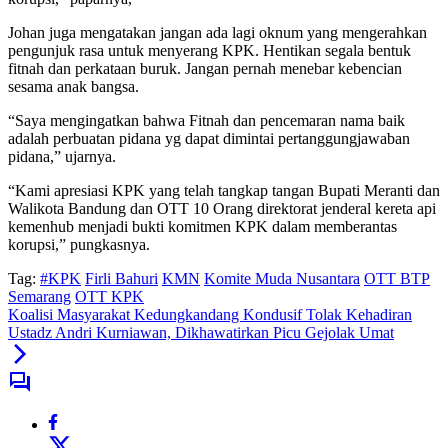
Johan juga mengatakan jangan ada lagi oknum yang mengerahkan
pengunjuk rasa untuk menyerang KPK. Hentikan segala bentuk
fitnah dan perkataan buruk. Jangan pernah menebar kebencian
sesama anak bangsa.
“Saya mengingatkan bahwa Fitnah dan pencemaran nama baik
adalah perbuatan pidana yg dapat dimintai pertanggungjawaban
pidana,” ujarnya.
“Kami apresiasi KPK yang telah tangkap tangan Bupati Meranti dan
Walikota Bandung dan OTT 10 Orang direktorat jenderal kereta api
kemenhub menjadi bukti komitmen KPK dalam memberantas
korupsi,” pungkasnya.
Tag:
#KPK
Firli Bahuri
KMN
Komite Muda Nusantara
OTT BTP
Semarang
OTT KPK
Koalisi Masyarakat Kedungkandang Kondusif Tolak Kehadiran
Ustadz Andri Kurniawan, Dikhawatirkan Picu Gejolak Umat