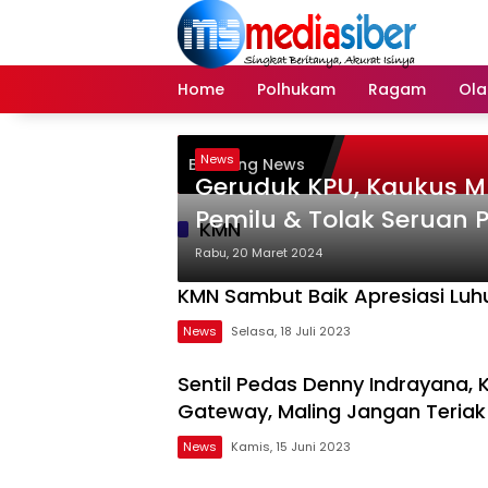
Langsung
ke
konten
Home
Polhukam
Ragam
Ola
News
Breaking News
Geruduk KPU, Kaukus M
Pemilu & Tolak Seruan 
KMN
Rabu, 20 Maret 2024
KMN Sambut Baik Apresiasi Luh
News
Selasa, 18 Juli 2023
Sentil Pedas Denny Indrayana,
Gateway, Maling Jangan Teriak
News
Kamis, 15 Juni 2023