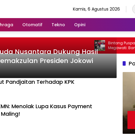
Kamis, 6 Agustus 2026
hraga
Otomatif
Tekno
Opini
Bintang Puspayo
Megawati: Bang Ja
uda Nusantara Dukung Hasil
Dipantau dan Di
Pemakzulan Presiden Jokowi
Po
ut Pandjaitan Terhadap KPK
 KMN: Menolak Lupa Kasus Payment
 Maling!