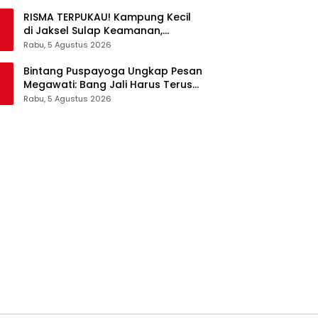
RISMA TERPUKAU! Kampung Kecil
di Jaksel Sulap Keamanan,
Sampah, hingga Ketahanan
Rabu, 5 Agustus 2026
Pangan Jadi Satu Sistem
Bintang Puspayoga Ungkap Pesan
Megawati: Bang Jali Harus Terus
Dipantau dan Dikembangkan
Rabu, 5 Agustus 2026