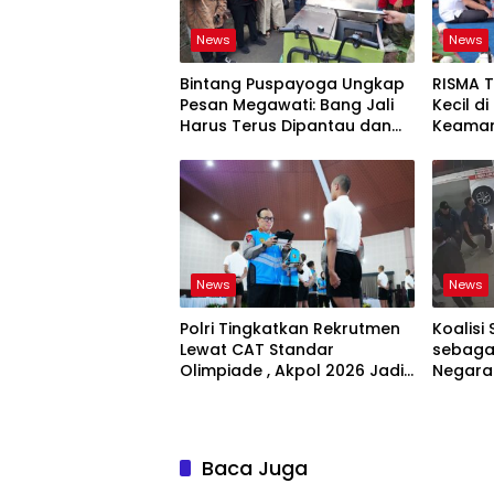
News
News
Bintang Puspayoga Ungkap
RISMA 
Pesan Megawati: Bang Jali
Kecil d
Harus Terus Dipantau dan
Keaman
Dikembangkan
Ketaha
Sistem
News
News
Polri Tingkatkan Rekrutmen
Koalisi 
Lewat CAT Standar
sebagai
Olimpiade , Akpol 2026 Jadi
Negara
Bukti
Bertan
Baca Juga