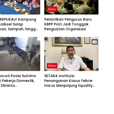
News
TERPUKAU! Kampung
Pelantikan Pengurus Baru
i Jaksel Sulap
KBPP Polri Jadi Tonggak
an, Sampah, hingga
Penguatan Organisasi
nan Pangan Jadi Satu
News
Soroti Posisi Sutrimo
SETARA Institute:
 Pekerja Domestik,
Penanganan Kasus Febrie
 Diminta
Harus Menjunjung Equality
ggung Jawab
Before the Law