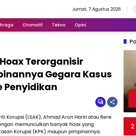
Jumat, 7 Agustus 2026
hraga
Otomatif
Tekno
Opini
Po
Hoax Terorganisir
pinannya Gegara Kasus
e Penyidikan
ti Korupsi (LSAK), Ahmad Aron Hariri atau Rere
dengan memunculkan banyak hoax yang
2
asan Korupsi (KPK) maupun pimpinannya.