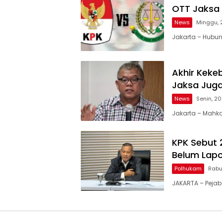
OTT Jaksa 
News
Minggu, 
Jakarta – Hubu
Akhir Keke
Jaksa Jug
News
Senin, 2
Jakarta – Mahk
KPK Sebut 
Belum Lapo
Polhukam
Rabu
JAKARTA – Pejab