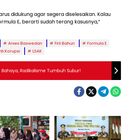
rus didukung agar segera diselesaikan. Kalau
mula E, berarti sudah terang kasusnya,”
Anies Baswedan
Firli Bahuri
Formula E
ti Korupsi
LSAK
es Bahaya, Radikalisme Tumbuh Subur!