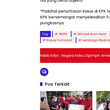
hal yang betul objektif.
“Padahal penuntasan kasus di KPK ha
KPK bersemangat menyelesaikan For
pungkasnya.
Tag:
#KPK
Ahmad Aron Hariri
Kasus Formula E
Lembaga Studi An
Habib Kribo : Negara Kalau Dipimpin Ani
Pos Terkait