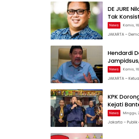
DE JURE Ni
Tak Konsis
News
Kamis, 16
JAKARTA – Democ
Hendardi D
Jampidsus,
News
Kamis, 16
JAKARTA – Ketua
KPK Dorong
Kejati Bant
News
Minggu, 
Jakarta – Publi