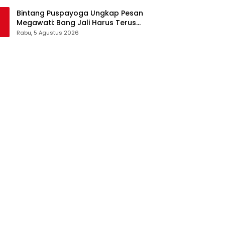
Pangan Jadi Satu Sistem
Bintang Puspayoga Ungkap Pesan
Megawati: Bang Jali Harus Terus
Dipantau dan Dikembangkan
Rabu, 5 Agustus 2026