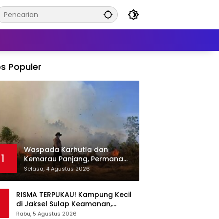
s Populer
Waspada Karhutla dan
1
Kemarau Panjang, Permana
Irmansyah Tekankan Mitigasi
Selasa, 4 Agustus 2026
Berbasis Komunitas
RISMA TERPUKAU! Kampung Kecil
di Jaksel Sulap Keamanan,
Sampah, hingga Ketahanan
Rabu, 5 Agustus 2026