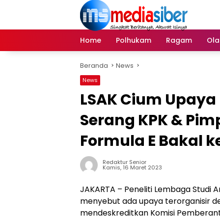
Langsung
ke
konten
Home
Polhukam
Ragam
Ola
Beranda
News
News
LSAK Cium Upaya 
Serang KPK & Pim
Formula E Bakal k
Redaktur Senior
Kamis, 16 Maret 2023
JAKARTA – Peneliti Lembaga Studi An
menyebut ada upaya terorganisir 
mendeskreditkan Komisi Pemberant