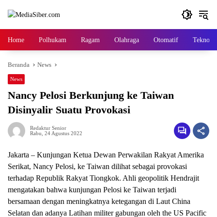
Langsung
ke
konten
Home
Polhukam
Ragam
Olahraga
Otomatif
Tekno
Beranda
News
News
Nancy Pelosi Berkunjung ke Taiwan
Disinyalir Suatu Provokasi
Redaktur Senior
Rabu, 24 Agustus 2022
Jakarta – Kunjungan Ketua Dewan Perwakilan Rakyat Amerika
Serikat, Nancy Pelosi, ke Taiwan dilihat sebagai provokasi
terhadap Republik Rakyat Tiongkok. Ahli geopolitik Hendrajit
mengatakan bahwa kunjungan Pelosi ke Taiwan terjadi
bersamaan dengan meningkatnya ketegangan di Laut China
Selatan dan adanya Latihan militer gabungan oleh the US Pacific