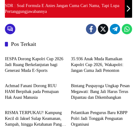
SDR : Soal Formula E Anies Jangan Cuma Cari Nama, Tapi Lupa
Pertanggungjawabannya
Pos Terkait
News
News
IESPA Dorong Kapolri Cup 2026
35.936 Anak Muda Ramaikan
Jadi Ruang Berkelanjutan bagi
Kapolri Cup 2026, Wakapolri:
Generasi Muda E-Sports
Jangan Cuma Jadi Penonton
News
News
Achmad Fanani Dorong RUU
Bintang Puspayoga Ungkap Pesan
HAM Berpihak pada Pemajuan
Megawati: Bang Jali Harus Terus
Hak Asasi Manusia
Dipantau dan Dikembangkan
News
News
RISMA TERPUKAU! Kampung
Pelantikan Pengurus Baru KBPP
Kecil di Jaksel Sulap Keamanan,
Polri Jadi Tonggak Penguatan
Sampah, hingga Ketahanan Pangan
Organisasi
Jadi Satu Sistem