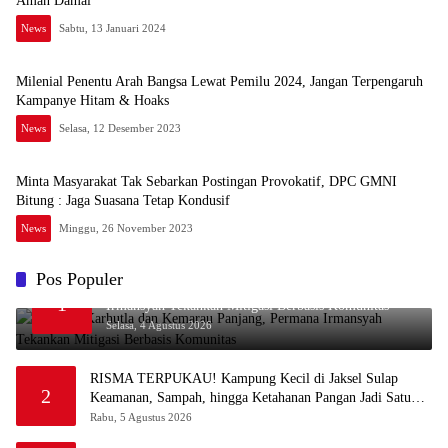
Aman Damai
News
Sabtu, 13 Januari 2024
Milenial Penentu Arah Bangsa Lewat Pemilu 2024, Jangan Terpengaruh
Kampanye Hitam & Hoaks
News
Selasa, 12 Desember 2023
Minta Masyarakat Tak Sebarkan Postingan Provokatif, DPC GMNI
Bitung : Jaga Suasana Tetap Kondusif
News
Minggu, 26 November 2023
Pos Populer
Waspada Karhutla dan Kemarau Panjang, Permana
1
Irmansyah Tekankan Mitigasi Berbasis Komunitas
Selasa, 4 Agustus 2026
RISMA TERPUKAU! Kampung Kecil di Jaksel Sulap
2
Keamanan, Sampah, hingga Ketahanan Pangan Jadi Satu
Sistem
Rabu, 5 Agustus 2026