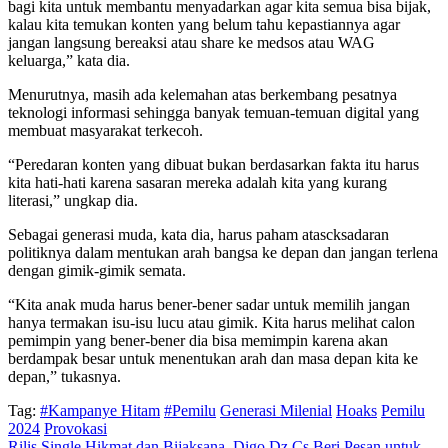
bagi kita untuk membantu menyadarkan agar kita semua bisa bijak,
kalau kita temukan konten yang belum tahu kepastiannya agar
jangan langsung bereaksi atau share ke medsos atau WAG
keluarga,” kata dia.
Menurutnya, masih ada kelemahan atas berkembang pesatnya
teknologi informasi sehingga banyak temuan-temuan digital yang
membuat masyarakat terkecoh.
“Peredaran konten yang dibuat bukan berdasarkan fakta itu harus
kita hati-hati karena sasaran mereka adalah kita yang kurang
literasi,” ungkap dia.
Sebagai generasi muda, kata dia, harus paham atascksadaran
politiknya dalam mentukan arah bangsa ke depan dan jangan terlena
dengan gimik-gimik semata.
“Kita anak muda harus bener-bener sadar untuk memilih jangan
hanya termakan isu-isu lucu atau gimik. Kita harus melihat calon
pemimpin yang bener-bener dia bisa memimpin karena akan
berdampak besar untuk menentukan arah dan masa depan kita ke
depan,” tukasnya.
Tag:
#Kampanye Hitam
#Pemilu
Generasi Milenial
Hoaks
Pemilu
2024
Provokasi
Rilis Single Hikmat dan Bijaksana, Digo Dz Cs Beri Pesan untuk