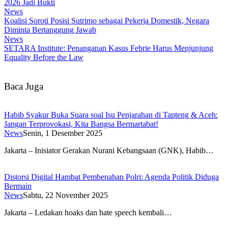
2026 Jadi Bukti
News
Koalisi Soroti Posisi Sutrimo sebagai Pekerja Domestik, Negara
Diminta Bertanggung Jawab
News
SETARA Institute: Penanganan Kasus Febrie Harus Menjunjung
Equality Before the Law
Baca Juga
Habib Syakur Buka Suara soal Isu Penjarahan di Tapteng & Aceh:
Jangan Terprovokasi, Kita Bangsa Bermartabat!
News
Senin, 1 Desember 2025
Jakarta – Inisiator Gerakan Nurani Kebangsaan (GNK), Habib…
Distorsi Digital Hambat Pembenahan Polri: Agenda Politik Diduga
Bermain
News
Sabtu, 22 November 2025
Jakarta – Ledakan hoaks dan hate speech kembali…