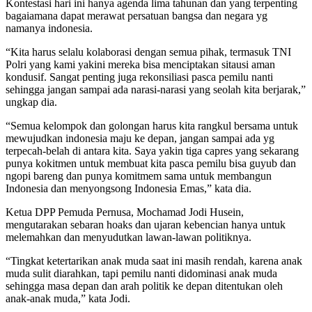
Kontestasi hari ini hanya agenda lima tahunan dan yang terpenting
bagaiamana dapat merawat persatuan bangsa dan negara yg
namanya indonesia.
“Kita harus selalu kolaborasi dengan semua pihak, termasuk TNI
Polri yang kami yakini mereka bisa menciptakan sitausi aman
kondusif. Sangat penting juga rekonsiliasi pasca pemilu nanti
sehingga jangan sampai ada narasi-narasi yang seolah kita berjarak,”
ungkap dia.
“Semua kelompok dan golongan harus kita rangkul bersama untuk
mewujudkan indonesia maju ke depan, jangan sampai ada yg
terpecah-belah di antara kita. Saya yakin tiga capres yang sekarang
punya kokitmen untuk membuat kita pasca pemilu bisa guyub dan
ngopi bareng dan punya komitmem sama untuk membangun
Indonesia dan menyongsong Indonesia Emas,” kata dia.
Ketua DPP Pemuda Pernusa, Mochamad Jodi Husein,
mengutarakan sebaran hoaks dan ujaran kebencian hanya untuk
melemahkan dan menyudutkan lawan-lawan politiknya.
“Tingkat ketertarikan anak muda saat ini masih rendah, karena anak
muda sulit diarahkan, tapi pemilu nanti didominasi anak muda
sehingga masa depan dan arah politik ke depan ditentukan oleh
anak-anak muda,” kata Jodi.