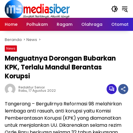
Langsung
ke
konten
Home
Polhukam
Ragam
Olahraga
Otomatif
Beranda
News
News
Menguatnya Dorongan Bubarkan
KPK, Terlalu Mandul Berantas
Korupsi
Redaktur Senior
Rabu, 17 Agustus 2022
Tangerang – Bergulirnya Reformasi 98 melahirkan
lembaga anti rasuah, anti korupsi yaitu Komisi
Pemberantasan Korupsi (KPK) yang diamanatkan
untuk menjalankan UU. Dikarenakan selama rezim
Orde Baru berkuasa selama 32 tahun kekuasaan