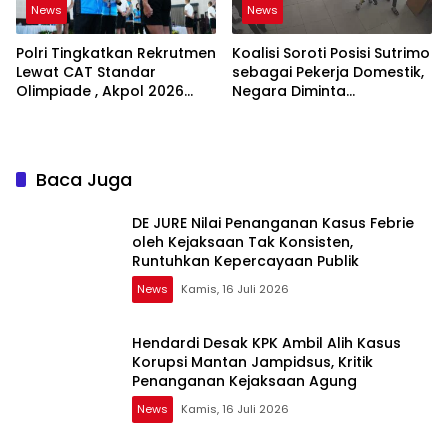
News
News
Polri Tingkatkan Rekrutmen
Koalisi Soroti Posisi Sutrimo
Lewat CAT Standar
sebagai Pekerja Domestik,
Olimpiade , Akpol 2026
Negara Diminta
Jadi Bukti
Bertanggung Jawab
Baca Juga
DE JURE Nilai Penanganan Kasus Febrie
oleh Kejaksaan Tak Konsisten,
Runtuhkan Kepercayaan Publik
News
Kamis, 16 Juli 2026
Hendardi Desak KPK Ambil Alih Kasus
Korupsi Mantan Jampidsus, Kritik
Penanganan Kejaksaan Agung
News
Kamis, 16 Juli 2026