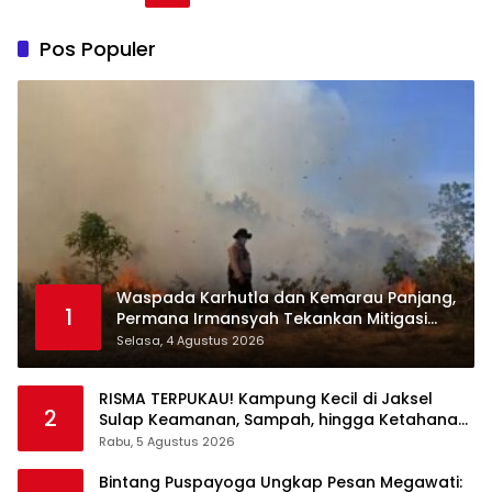
Pos Populer
Waspada Karhutla dan Kemarau Panjang,
1
Permana Irmansyah Tekankan Mitigasi
Berbasis Komunitas
Selasa, 4 Agustus 2026
RISMA TERPUKAU! Kampung Kecil di Jaksel
2
Sulap Keamanan, Sampah, hingga Ketahanan
Pangan Jadi Satu Sistem
Rabu, 5 Agustus 2026
Bintang Puspayoga Ungkap Pesan Megawati: