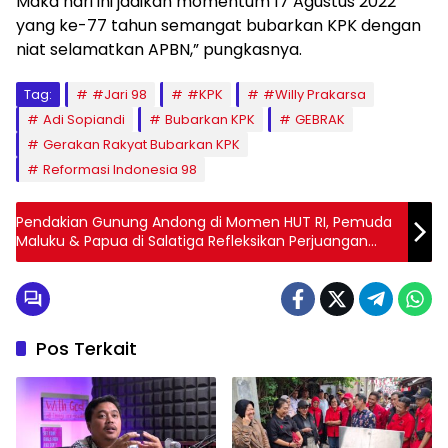
Maka hari ini jadikan momentum 17 Agustus 2022
yang ke-77 tahun semangat bubarkan KPK dengan
niat selamatkan APBN,” pungkasnya.
Tag:
#Jari 98
#KPK
#Willy Prakarsa
Adi Sopiandi
Bubarkan KPK
GEBRAK
Gerakan Rakyat Bubarkan KPK
Reformasi Indonesia 98
Pendakian Gunung Andong di Momen HUT RI, Pemuda
Maluku & Papua di Salatiga Refleksikan Perjuangan
Pahlawan
Pos Terkait