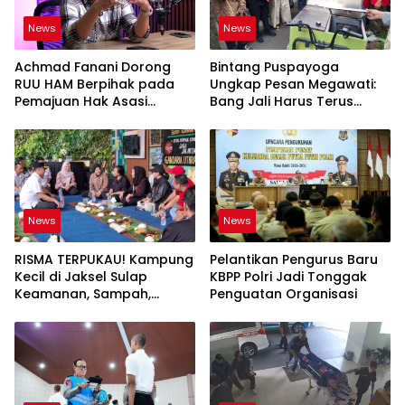
News
News
Achmad Fanani Dorong
Bintang Puspayoga
RUU HAM Berpihak pada
Ungkap Pesan Megawati:
Pemajuan Hak Asasi
Bang Jali Harus Terus
Manusia
Dipantau dan
Dikembangkan
News
News
RISMA TERPUKAU! Kampung
Pelantikan Pengurus Baru
Kecil di Jaksel Sulap
KBPP Polri Jadi Tonggak
Keamanan, Sampah,
Penguatan Organisasi
hingga Ketahanan Pangan
Jadi Satu Sistem