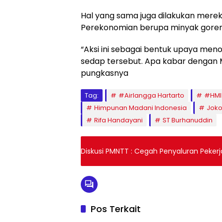
Hal yang sama juga dilakukan mer
Perekonomian berupa minyak goreng,
“Aksi ini sebagai bentuk upaya menol
sedap tersebut. Apa kabar dengan 
pungkasnya
Tag:
#Airlangga Hartarto
#HMI
Himpunan Madani Indonesia
Joko
Rifa Handayani
ST Burhanuddin
Diskusi PMNTT : Cegah Penyaluran Peker
Pos Terkait