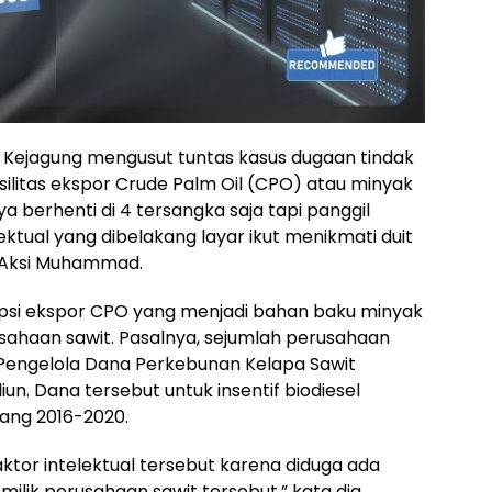
 Kejagung mengusut tuntas kasus dugaan tindak
silitas ekspor Crude Palm Oil (CPO) atau minyak
a berhenti di 4 tersangka saja tapi panggil
lektual yang dibelakang layar ikut menikmati duit
r Aksi Muhammad.
rupsi ekspor CPO yang menjadi bahan baku minyak
sahaan sawit. Pasalnya, sejumlah perusahaan
Pengelola Dana Perkebunan Kelapa Sawit
un. Dana tersebut untuk insentif biodiesel
ang 2016-2020.
tor intelektual tersebut karena diduga ada
lik perusahaan sawit tersebut,” kata dia.