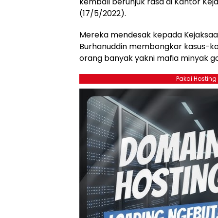
kembali berunjuk rasa di Kantor Kej
(17/5/2022).
Mereka mendesak kepada Kejaksaa
Burhanuddin membongkar kasus-kas
orang banyak yakni mafia minyak go
Pakai Hosting