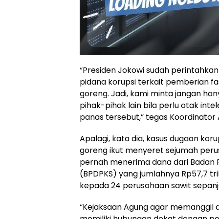
“Presiden Jokowi sudah perintahkan
pidana korupsi terkait pemberian fa
goreng. Jadi, kami minta jangan hany
pihak-pihak lain bila perlu otak inte
panas tersebut,” tegas Koordinato
Apalagi, kata dia, kasus dugaan ko
goreng ikut menyeret sejumah peru
pernah menerima dana dari Badan 
(BPDPKS) yang jumlahnya Rp57,7 trili
kepada 24 perusahaan sawit sepanj
“Kejaksaan Agung agar memanggil ak
memiliki hubungan dekat dengan pemi