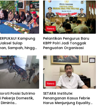
News
TERPUKAU! Kampung
Pelantikan Pengurus Baru
i Jaksel Sulap
KBPP Polri Jadi Tonggak
an, Sampah, hingga
Penguatan Organisasi
nan Pangan Jadi Satu
News
Soroti Posisi Sutrimo
SETARA Institute:
 Pekerja Domestik,
Penanganan Kasus Febrie
 Diminta
Harus Menjunjung Equality
ggung Jawab
Before the Law