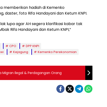
eka memberikan hadiah di Kemenko
 daster, foto Rifa Handayani dan Ketum KNPI.
ak lupa agar AH segera klarifikasi kabar tak
Mbak Rifa Handayani dan Ketum KNPI,”
CPO
DPP KNPI
wi
Kejagung
Kemenko Perekonomian
ja Migran Ilegal & Perdagangan Orang