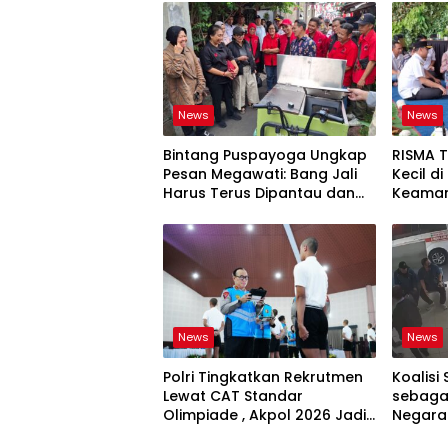
News
News
Bintang Puspayoga Ungkap
RISMA 
Pesan Megawati: Bang Jali
Kecil d
Harus Terus Dipantau dan
Keaman
Dikembangkan
Ketaha
Sistem
News
News
Polri Tingkatkan Rekrutmen
Koalisi 
Lewat CAT Standar
sebagai
Olimpiade , Akpol 2026 Jadi
Negara
Bukti
Bertan