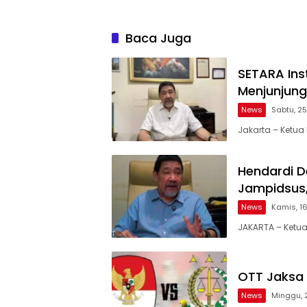
Baca Juga
SETARA Ins
Menjunjung
News
Sabtu, 25
Jakarta – Ketua 
Hendardi D
Jampidsus,
News
Kamis, 16
JAKARTA – Ketua
OTT Jaksa 
News
Minggu, 