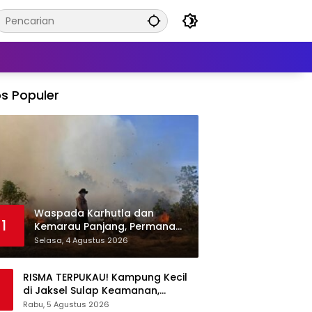
s Populer
Waspada Karhutla dan
1
Kemarau Panjang, Permana
Irmansyah Tekankan Mitigasi
Selasa, 4 Agustus 2026
Berbasis Komunitas
RISMA TERPUKAU! Kampung Kecil
di Jaksel Sulap Keamanan,
Sampah, hingga Ketahanan
Rabu, 5 Agustus 2026