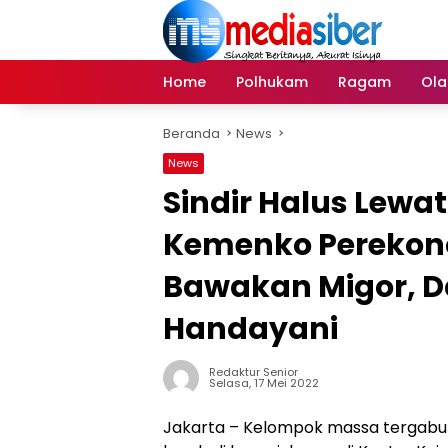
Langsung
ke
konten
Home
Polhukam
Ragam
Ola
Beranda
News
News
Sindir Halus Lewat
Kemenko Perekon
Bawakan Migor, Da
Handayani
Redaktur Senior
Selasa, 17 Mei 2022
Jakarta – Kelompok massa tergabu