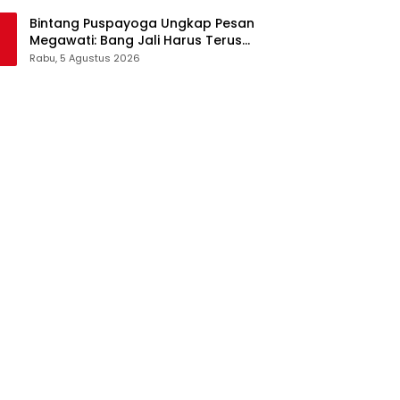
Pangan Jadi Satu Sistem
Bintang Puspayoga Ungkap Pesan
Megawati: Bang Jali Harus Terus
Dipantau dan Dikembangkan
Rabu, 5 Agustus 2026