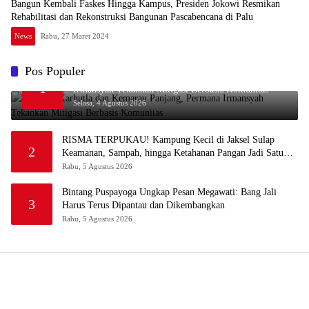
Bangun Kembali Faskes Hingga Kampus, Presiden Jokowi Resmikan
Rehabilitasi dan Rekonstruksi Bangunan Pascabencana di Palu
News
Rabu, 27 Maret 2024
Pos Populer
Waspada Karhutla dan Kemarau Panjang, Permana
1
Irmansyah Tekankan Mitigasi Berbasis Komunitas
Selasa, 4 Agustus 2026
RISMA TERPUKAU! Kampung Kecil di Jaksel Sulap
2
Keamanan, Sampah, hingga Ketahanan Pangan Jadi Satu
Sistem
Rabu, 5 Agustus 2026
Bintang Puspayoga Ungkap Pesan Megawati: Bang Jali
3
Harus Terus Dipantau dan Dikembangkan
Rabu, 5 Agustus 2026