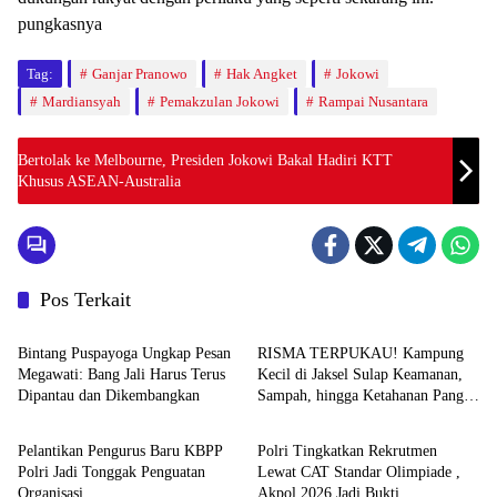
pungkasnya
Tag:
Ganjar Pranowo
Hak Angket
Jokowi
Mardiansyah
Pemakzulan Jokowi
Rampai Nusantara
Bertolak ke Melbourne, Presiden Jokowi Bakal Hadiri KTT
Khusus ASEAN-Australia
Pos Terkait
News
News
Bintang Puspayoga Ungkap Pesan
RISMA TERPUKAU! Kampung
Megawati: Bang Jali Harus Terus
Kecil di Jaksel Sulap Keamanan,
Dipantau dan Dikembangkan
Sampah, hingga Ketahanan Pangan
News
News
Jadi Satu Sistem
Pelantikan Pengurus Baru KBPP
Polri Tingkatkan Rekrutmen
Polri Jadi Tonggak Penguatan
Lewat CAT Standar Olimpiade ,
Organisasi
Akpol 2026 Jadi Bukti