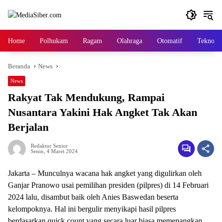
Langsung
ke
konten
Home
Polhukam
Ragam
Olahraga
Otomatif
Tekno
Beranda
News
News
Rakyat Tak Mendukung, Rampai
Nusantara Yakini Hak Angket Tak Akan
Berjalan
Redaktur Senior
Senin, 4 Maret 2024
Jakarta – Munculnya wacana hak angket yang digulirkan oleh
Ganjar Pranowo usai pemilihan presiden (pilpres) di 14 Februari
2024 lalu, disambut baik oleh Anies Baswedan beserta
kelompoknya. Hal ini bergulir menyikapi hasil pilpres
berdasarkan quick count yang secara luar biasa memenangkan