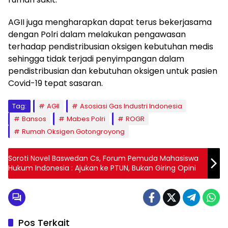
AGII juga mengharapkan dapat terus bekerjasama
dengan Polri dalam melakukan pengawasan
terhadap pendistribusian oksigen kebutuhan medis
sehingga tidak terjadi penyimpangan dalam
pendistribusian dan kebutuhan oksigen untuk pasien
Covid-19 tepat sasaran.
Tag:
AGII
Asosiasi Gas Industri Indonesia
Bansos
Mabes Polri
ROGR
Rumah Oksigen Gotongroyong
Soroti Novel Baswedan Cs, Forum Pemuda Mahasiswa
Hukum Indonesia : Ajukan ke PTUN, Bukan Giring Opini
Pos Terkait