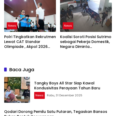
Jadi Satu Sistem
News
News
Polri Tingkatkan Rekrutmen
Koalisi Soroti Posisi Sutrimo
Lewat CAT Standar
sebagai Pekerja Domestik,
Olimpiade , Akpol 2026
Negara Diminta
Jadi Bukti
Bertanggung Jawab
Baca Juga
Tangky Boys All Star Siap Kawal
Kondusivitas Perayaan Tahun Baru
News
Rabu, 31 Desember 2025
Qodari Dorong Pemilu Satu Putaran, Tegaskan Bansos