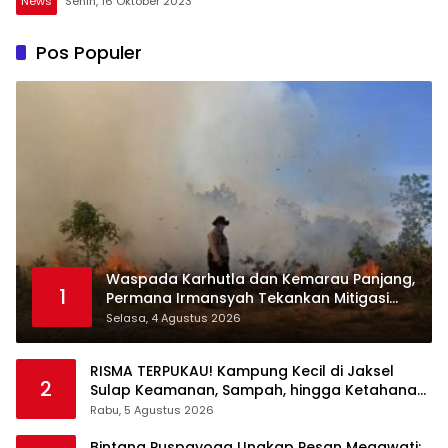
News
Senin, 16 Oktober 2023
Pos Populer
Waspada Karhutla dan Kemarau Panjang,
1
Permana Irmansyah Tekankan Mitigasi
Berbasis Komunitas
Selasa, 4 Agustus 2026
RISMA TERPUKAU! Kampung Kecil di Jaksel
2
Sulap Keamanan, Sampah, hingga Ketahanan
Pangan Jadi Satu Sistem
Rabu, 5 Agustus 2026
Bintang Puspayoga Ungkap Pesan Megawati: