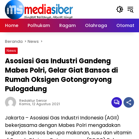
Langsung
ke
konten
Home
Polhukam
Ragam
Olahraga
Otomatif
Beranda
News
News
Asosiasi Gas Industri Gandeng
Mabes Polri, Gelar Giat Bansos di
Rumah Oksigen Gotongroyong
Pulogadung
Redaktur Senior
Kamis, 12 Agustus 2021
Jakarta – Asosiasi Gas Industri Indonesia (AGII)
bekerjasama dengan Mabes Polri mengadakan
kegiatan bansos berupa makanan, susu dan vitamin