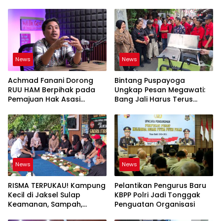
News
News
Achmad Fanani Dorong
Bintang Puspayoga
RUU HAM Berpihak pada
Ungkap Pesan Megawati:
Pemajuan Hak Asasi
Bang Jali Harus Terus
Manusia
Dipantau dan
Dikembangkan
News
News
RISMA TERPUKAU! Kampung
Pelantikan Pengurus Baru
Kecil di Jaksel Sulap
KBPP Polri Jadi Tonggak
Keamanan, Sampah,
Penguatan Organisasi
hingga Ketahanan Pangan