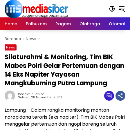
Langsung
ke
konten
Home
Polhukam
Ragam
Olahraga
Otomatif
Beranda
News
News
Silaturahmi & Monitoring, Tim BIK
Mabes Polri Gelar Pertemuan dengan
14 Eks Napiter Yayasan
Mangkubuming Putra Lampung
Redaktur Senior
Selasa, 28 November 2023
Lampung – Dalam rangka monitoring mantan
narapidana teroris (eks napiter), Tim BIK Mabes Polri
menggelar pertemuan dan ngopi bareng seluruh