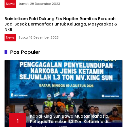
News
Jumat, 29 Desember 2023
Baintelkam Polri Dukung Eks Napiter Ramli cs Berubah
Jadi Sosok Bermanfaat untuk Keluarga, Masyarakat &
NKRI
News
Sabtu, 16 Desember 2023
Pos Populer
Kapal King Sun Bawa Muatan Rahasia,
1
Petugas Temukan 1,3 Ton Ketamine di
Natuna