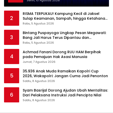
Senin, 10 Agustus 2026
RISMA TERPUKAU! Kampung Kecil di Jaksel
2
Sulap Keamanan, Sampah, hingga Ketahanan
Pangan Jadi Satu Sistem
Rabu, 5 Agustus 2026
Bintang Puspayoga Ungkap Pesan Megawati:
3
Bang Jali Harus Terus Dipantau dan
Dikembangkan
Rabu, 5 Agustus 2026
Achmad Fanani Dorong RUU HAM Berpihak
4
pada Pemajuan Hak Asasi Manusia
Jumat, 7 Agustus 2026
35.936 Anak Muda Ramaikan Kapolri Cup
5
2026, Wakapolri: Jangan Cuma Jadi Penonton
Sabtu, 8 Agustus 2026
Syam Basrijal Dorong Ajudan Ubah Mentalitas:
6
Dari Pelaksana Instruksi Jadi Pencipta Nilai
Sabtu, 8 Agustus 2026