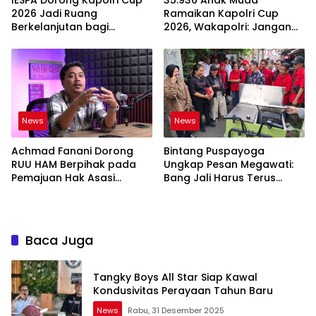
IESPA Dorong Kapolri Cup
35.936 Anak Muda
2026 Jadi Ruang
Ramaikan Kapolri Cup
Berkelanjutan bagi
2026, Wakapolri: Jangan
Generasi Muda E-Sports
Cuma Jadi Penonton
News
News
Achmad Fanani Dorong
Bintang Puspayoga
RUU HAM Berpihak pada
Ungkap Pesan Megawati:
Pemajuan Hak Asasi
Bang Jali Harus Terus
Manusia
Dipantau dan
Dikembangkan
Baca Juga
Tangky Boys All Star Siap Kawal
Kondusivitas Perayaan Tahun Baru
News
Rabu, 31 Desember 2025