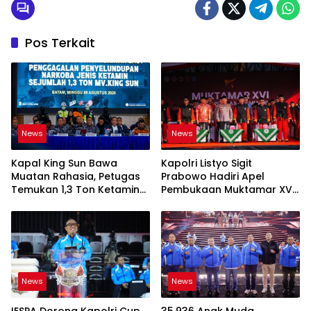
Pos Terkait
News
News
Kapal King Sun Bawa
Kapolri Listyo Sigit
Muatan Rahasia, Petugas
Prabowo Hadiri Apel
Temukan 1,3 Ton Ketamine
Pembukaan Muktamar XVI
di Natuna
Tapak Suci Putera
Muhammadiyah
News
News