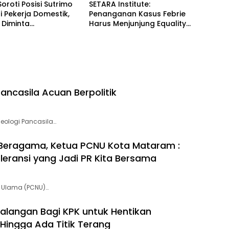
Soroti Posisi Sutrimo
SETARA Institute:
 Pekerja Domestik,
Penanganan Kasus Febrie
 Diminta
Harus Menjunjung Equality
ggung Jawab
Before the Law
ancasila Acuan Berpolitik
eologi Pancasila…
Beragama, Ketua PCNU Kota Mataram :
oleransi yang Jadi PR Kita Bersama
 Ulama (PCNU)…
Halangan Bagi KPK untuk Hentikan
t Hingga Ada Titik Terang