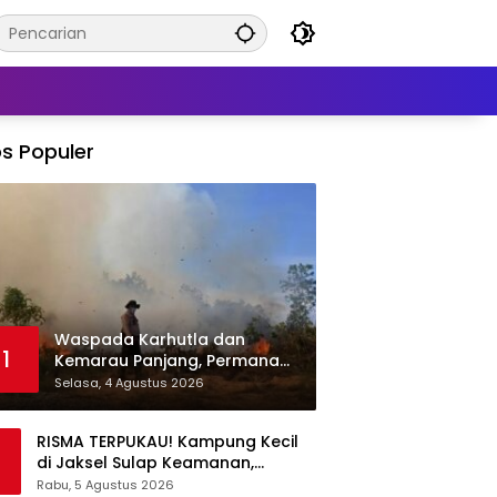
s Populer
Waspada Karhutla dan
1
Kemarau Panjang, Permana
Irmansyah Tekankan Mitigasi
Selasa, 4 Agustus 2026
Berbasis Komunitas
RISMA TERPUKAU! Kampung Kecil
di Jaksel Sulap Keamanan,
Sampah, hingga Ketahanan
Rabu, 5 Agustus 2026