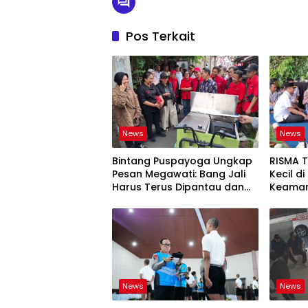
Pos Terkait
News
News
Bintang Puspayoga Ungkap
RISMA 
Pesan Megawati: Bang Jali
Kecil d
Harus Terus Dipantau dan
Keaman
Dikembangkan
Ketaha
Sistem
News
News