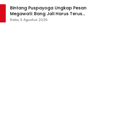
Pangan Jadi Satu Sistem
Bintang Puspayoga Ungkap Pesan
Megawati: Bang Jali Harus Terus
Dipantau dan Dikembangkan
Rabu, 5 Agustus 2026