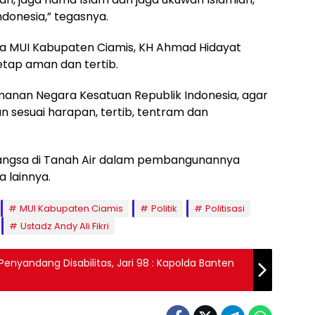
ndonesia,” tegasnya.
ua MUI Kabupaten Ciamis, KH Ahmad Hidayat
etap aman dan tertib.
manan Negara Kesatuan Republik Indonesia, agar
n sesuai harapan, tertib, tentram dan
bangsa di Tanah Air dalam pembangunannya
 lainnya.
MUI Kabupaten Ciamis
Politik
Politisasi
Ustadz Andy Ali Fikri
enyandang Disabilitas, Jari 98 : Kapolda Banten