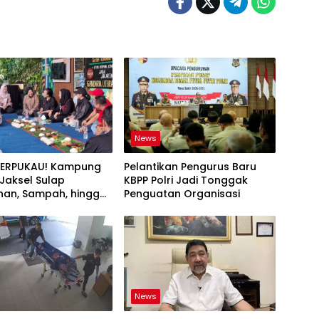
News
TERPUKAU! Kampung
Pelantikan Pengurus Baru
i Jaksel Sulap
KBPP Polri Jadi Tonggak
an, Sampah, hingga
Penguatan Organisasi
nan Pangan Jadi Satu
News