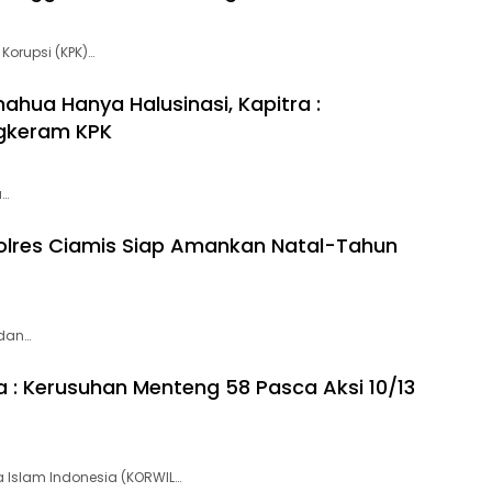
Korupsi (KPK)…
hua Hanya Halusinasi, Kapitra :
ngkeram KPK
a…
Polres Ciamis Siap Amankan Natal-Tahun
 dan…
ya : Kerusuhan Menteng 58 Pasca Aksi 10/13
 Islam Indonesia (KORWIL…