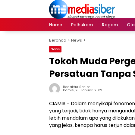
Langsung
ke
konten
Home
Polhukam
Ragam
Ola
Beranda
News
News
Tokoh Muda Perge
Persatuan Tanpa Se
Redaktur Senior
Kamis, 28 Januari 2021
CIAMIS – Dalam menyikapi fenomena
yang terjadi, tidak hanya mengandal
lebih mendalam apa yang dilakuka
yang jelas, kenapa harus terjun da