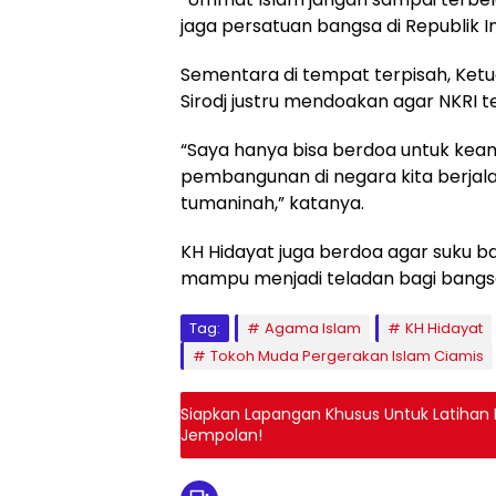
jaga persatuan bangsa di Republik I
Sementara di tempat terpisah, Ket
Sirodj justru mendoakan agar NKRI t
“Saya hanya bisa berdoa untuk kea
pembangunan di negara kita berjala
tumaninah,” katanya.
KH Hidayat juga berdoa agar suku 
mampu menjadi teladan bagi bangsa
Tag:
Agama Islam
KH Hidayat
Tokoh Muda Pergerakan Islam Ciamis
Siapkan Lapangan Khusus Untuk Latihan P
Jempolan!