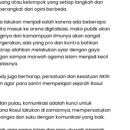
ruang atau kelompok yang setiap langkah dan
rangkat dari opini berbeda.
ta lakukan menjadi salah karena ada beberapa
ta masuk ke arena digitalisasi, maka publik akan
loginya dan kamampuan ilmunya akan sangat
rgerakan, ada yang pro dan kontra bahkan
rharap silahkan melakukan syiar dengan gaya
ngan sampai marwah agama Islam menjadi kecil
elasnya.
dy juga berharap, persatuan dan kesatuan NKRI
n agar para santri mempelajari sejarah Rosul
 dan pulau, komunikasi adalah kunci untuk
na Rosul lakukan di zamannya, mempersatukan
 bangsa dan suku dengan komunikasi yang baik.
h, jaga nama Islam dan jaga ukuwah Islamiah,