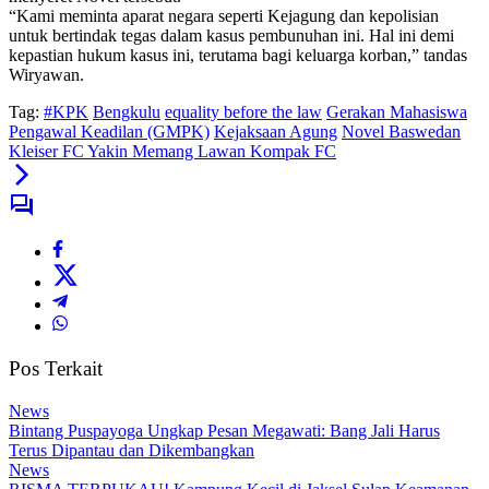
“Kami meminta aparat negara seperti Kejagung dan kepolisian
untuk bertindak tegas dalam kasus pembunuhan ini. Hal ini demi
kepastian hukum kasus ini, terutama bagi keluarga korban,” tandas
Wiryawan.
Tag:
#KPK
Bengkulu
equality before the law
Gerakan Mahasiswa
Pengawal Keadilan (GMPK)
Kejaksaan Agung
Novel Baswedan
Kleiser FC Yakin Memang Lawan Kompak FC
Pos Terkait
News
Bintang Puspayoga Ungkap Pesan Megawati: Bang Jali Harus
Terus Dipantau dan Dikembangkan
News