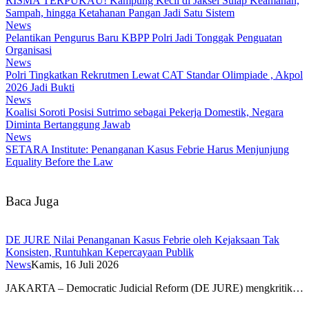
RISMA TERPUKAU! Kampung Kecil di Jaksel Sulap Keamanan,
Sampah, hingga Ketahanan Pangan Jadi Satu Sistem
News
Pelantikan Pengurus Baru KBPP Polri Jadi Tonggak Penguatan
Organisasi
News
Polri Tingkatkan Rekrutmen Lewat CAT Standar Olimpiade , Akpol
2026 Jadi Bukti
News
Koalisi Soroti Posisi Sutrimo sebagai Pekerja Domestik, Negara
Diminta Bertanggung Jawab
News
SETARA Institute: Penanganan Kasus Febrie Harus Menjunjung
Equality Before the Law
Baca Juga
DE JURE Nilai Penanganan Kasus Febrie oleh Kejaksaan Tak
Konsisten, Runtuhkan Kepercayaan Publik
News
Kamis, 16 Juli 2026
JAKARTA – Democratic Judicial Reform (DE JURE) mengkritik…