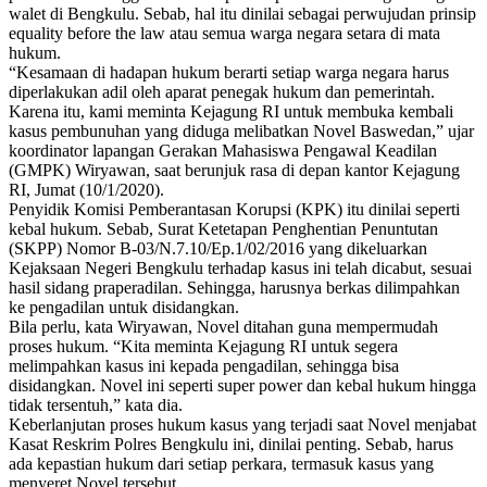
walet di Bengkulu. Sebab, hal itu dinilai sebagai perwujudan prinsip
equality before the law atau semua warga negara setara di mata
hukum.
“Kesamaan di hadapan hukum berarti setiap warga negara harus
diperlakukan adil oleh aparat penegak hukum dan pemerintah.
Karena itu, kami meminta Kejagung RI untuk membuka kembali
kasus pembunuhan yang diduga melibatkan Novel Baswedan,” ujar
koordinator lapangan Gerakan Mahasiswa Pengawal Keadilan
(GMPK) Wiryawan, saat berunjuk rasa di depan kantor Kejagung
RI, Jumat (10/1/2020).
Penyidik Komisi Pemberantasan Korupsi (KPK) itu dinilai seperti
kebal hukum. Sebab, Surat Ketetapan Penghentian Penuntutan
(SKPP) Nomor B-03/N.7.10/Ep.1/02/2016 yang dikeluarkan
Kejaksaan Negeri Bengkulu terhadap kasus ini telah dicabut, sesuai
hasil sidang praperadilan. Sehingga, harusnya berkas dilimpahkan
ke pengadilan untuk disidangkan.
Bila perlu, kata Wiryawan, Novel ditahan guna mempermudah
proses hukum. “Kita meminta Kejagung RI untuk segera
melimpahkan kasus ini kepada pengadilan, sehingga bisa
disidangkan. Novel ini seperti super power dan kebal hukum hingga
tidak tersentuh,” kata dia.
Keberlanjutan proses hukum kasus yang terjadi saat Novel menjabat
Kasat Reskrim Polres Bengkulu ini, dinilai penting. Sebab, harus
ada kepastian hukum dari setiap perkara, termasuk kasus yang
menyeret Novel tersebut.