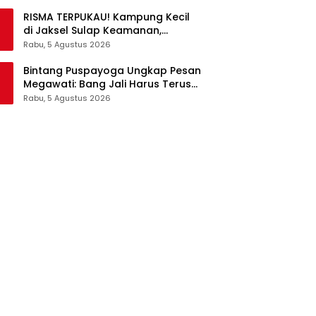
RISMA TERPUKAU! Kampung Kecil
di Jaksel Sulap Keamanan,
Sampah, hingga Ketahanan
Rabu, 5 Agustus 2026
Pangan Jadi Satu Sistem
Bintang Puspayoga Ungkap Pesan
Megawati: Bang Jali Harus Terus
Dipantau dan Dikembangkan
Rabu, 5 Agustus 2026