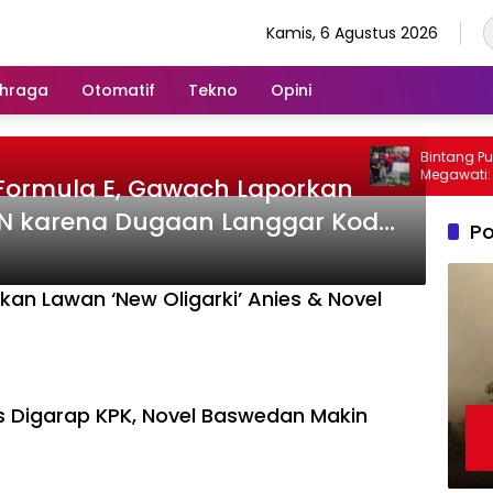
Kamis, 6 Agustus 2026
hraga
Otomatif
Tekno
Opini
Bintang Pusp
Megawati: Ban
l Formula E, Gawach Laporkan
Dipantau dan
N karena Dugaan Langgar Kode
Po
kan Lawan ‘New Oligarki’ Anies & Novel
s Digarap KPK, Novel Baswedan Makin