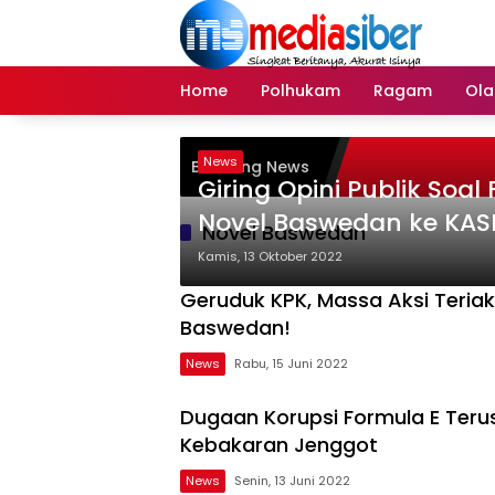
Langsung
ke
konten
Home
Polhukam
Ragam
Ola
News
Breaking News
Giring Opini Publik Soa
Novel Baswedan ke KAS
Novel Baswedan
Etik
Kamis, 13 Oktober 2022
Geruduk KPK, Massa Aksi Teriak
Baswedan!
News
Rabu, 15 Juni 2022
Dugaan Korupsi Formula E Teru
Kebakaran Jenggot
News
Senin, 13 Juni 2022