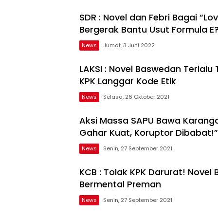
SDR : Novel dan Febri Bagai “
Bergerak Bantu Usut Formula E
News
Jumat, 3 Juni 2022
LAKSI : Novel Baswedan Terlal
KPK Langgar Kode Etik
News
Selasa, 26 Oktober 2021
Aksi Massa SAPU Bawa Karanga
Gahar Kuat, Koruptor Dibabat!”
News
Senin, 27 September 2021
KCB : Tolak KPK Darurat! Nove
Bermental Preman
News
Senin, 27 September 2021